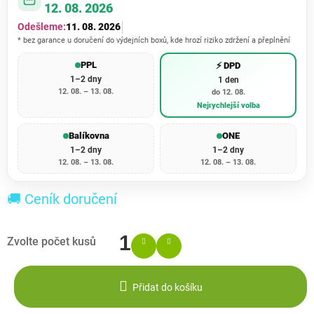
12. 08. 2026
Odešleme:
11. 08. 2026
* bez garance u doručení do výdejních boxů, kde hrozí riziko zdržení a přeplnění
PPL
⚡ DPD
1–2 dny
1 den
12. 08. – 13. 08.
do 12. 08.
Nejrychlejší volba
Balíkovna
ONE
1–2 dny
1–2 dny
12. 08. – 13. 08.
12. 08. – 13. 08.
🚚 Ceník doručení
Přidat do košíku