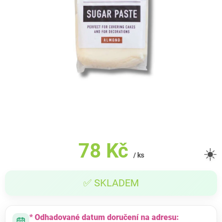
78 Kč
☀️
/ ks
Měrná
✅ SKLADEM
cena:
* Odhadované datum doručení na adresu: