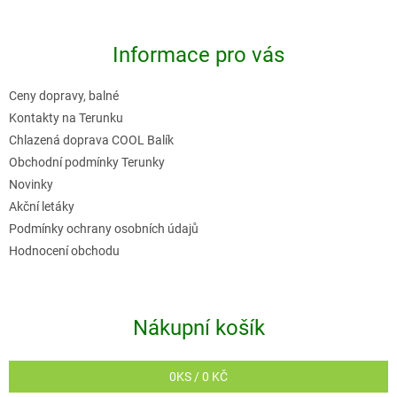
á
p
Informace pro vás
a
t
Ceny dopravy, balné
í
Kontakty na Terunku
Chlazená doprava COOL Balík
Obchodní podmínky Terunky
Novinky
Akční letáky
Podmínky ochrany osobních údajů
Hodnocení obchodu
Nákupní košík
0
KS /
0 KČ