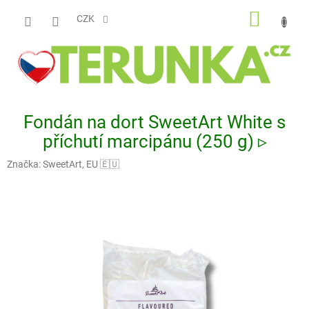
Přejít
NÁKUP
na
CZK
obsah
KOŠÍK
Fondán na dort SweetArt White s
příchutí marcipánu (250 g) ▹
Značka:
SweetArt, EU 🇪🇺