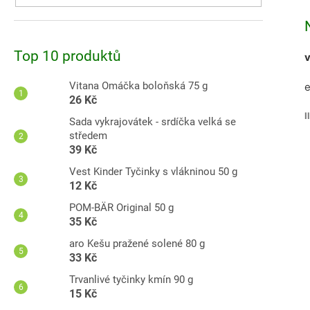
Top 10 produktů
v
Vitana Omáčka boloňská 75 g
e
26 Kč
I
Sada vykrajovátek - srdíčka velká se
středem
39 Kč
Vest Kinder Tyčinky s vlákninou 50 g
12 Kč
POM-BÄR Original 50 g
35 Kč
aro Kešu pražené solené 80 g
33 Kč
Trvanlivé tyčinky kmín 90 g
15 Kč