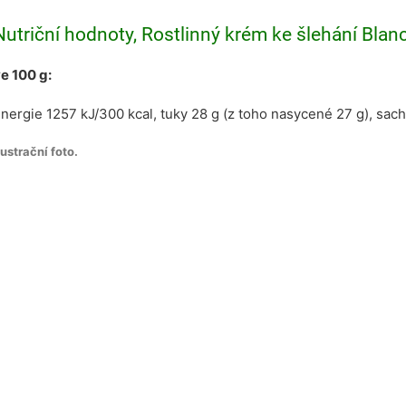
Nutriční hodnoty, Rostlinný krém ke šlehání Blanc
e 100 g:
nergie 1257 kJ/300 kcal, tuky 28 g (z toho nasycené 27 g), sachar
lustrační foto.