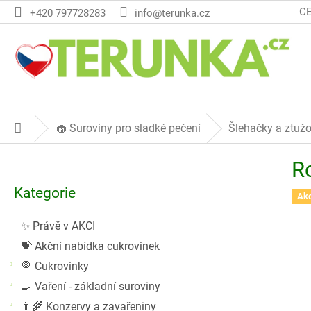
Přejít
C
+420 797728283
info@terunka.cz
na
obsah
🧁 Suroviny pro sladké pečení
Šlehačky a ztuž
Domů
P
Ro
o
Přeskočit
s
Kategorie
kategorie
Ak
t
r
✨ Právě v AKCI
a
💝 Akční nabídka cukrovinek
n
n
🍭 Cukrovinky
í
🍳 Vaření - základní suroviny
p
👨‍🌾 Konzervy a zavařeniny