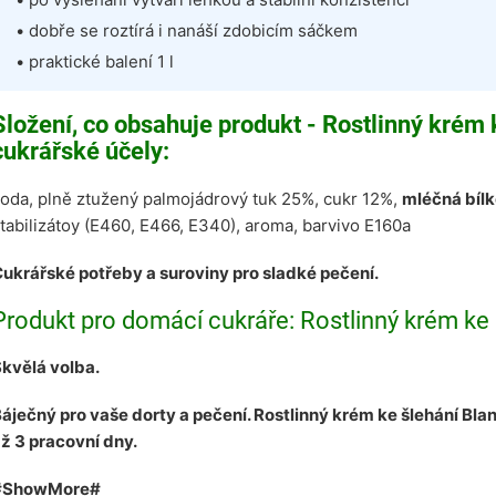
• dobře se roztírá i nanáší zdobicím sáčkem
• praktické balení 1 l
Složení, co obsahuje produkt - Rostlinný krém 
cukrářské účely:
oda, plně ztužený palmojádrový tuk 25%, cukr 12%,
mléčná bíl
tabilizátoy (E460, E466, E340), aroma, barvivo E160a
ukrářské potřeby a suroviny pro sladké pečení.
Produkt pro domácí cukráře: Rostlinný krém ke 
kvělá volba.
áječný pro vaše dorty a pečení. Rostlinný krém ke šlehání Blan
ž 3 pracovní dny.
#ShowMore#