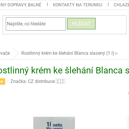
ENY DOPRAVY, BALNÉ
KONTAKTY NA TERUNKU
CHLAZE
HLEDAT
ovače
Rostlinný krém ke šlehání Blanca slazený (1 l) ▹
stlinný krém ke šlehání Blanca s
Značka:
CZ distribuce 🇨🇿
ce