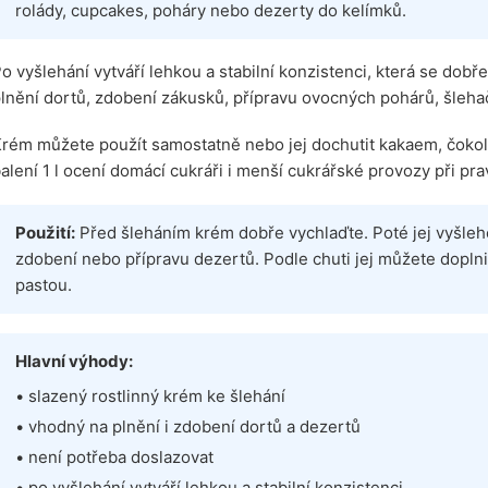
rolády, cupcakes, poháry nebo dezerty do kelímků.
o vyšlehání vytváří lehkou a stabilní konzistenci, která se dobř
lnění dortů, zdobení zákusků, přípravu ovocných pohárů, šlehač
rém můžete použít samostatně nebo jej dochutit kakaem, čokol
alení 1 l ocení domácí cukráři i menší cukrářské provozy při pr
Použití:
Před šleháním krém dobře vychlaďte. Poté jej vyšleh
zdobení nebo přípravu dezertů. Podle chuti jej můžete dopl
pastou.
Hlavní výhody:
• slazený rostlinný krém ke šlehání
• vhodný na plnění i zdobení dortů a dezertů
• není potřeba doslazovat
• po vyšlehání vytváří lehkou a stabilní konzistenci