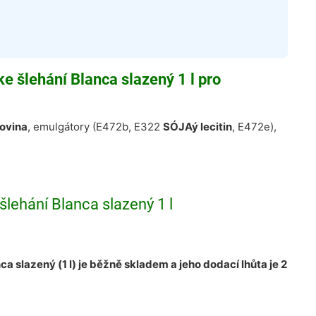
ke šlehání Blanca slazený 1 l pro
kovina
, emulgátory (E472b, E322
SÓJAý lecitin
, E472e),
šlehání Blanca slazený 1 l
ca slazený (1 l) je běžně skladem a jeho dodací lhůta je 2