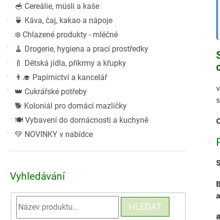
🥣 Cereálie, müsli a kaše
🍵 Káva, čaj, kakao a nápoje
❄️ Chlazené produkty - mléčné
🧹 Drogerie, hygiena a prací prostředky
🍼 Dětská jídla, příkrmy a křupky
👨‍🎓 Papírnictví a kancelář
v
👑 Cukrářské potřeby
s
🐕 Koloniál pro domácí mazlíčky
🍽️ Vybavení do domácnosti a kuchyně
C
💚 NOVINKY v nabídce
S
Vyhledávání
B
a
HLEDAT