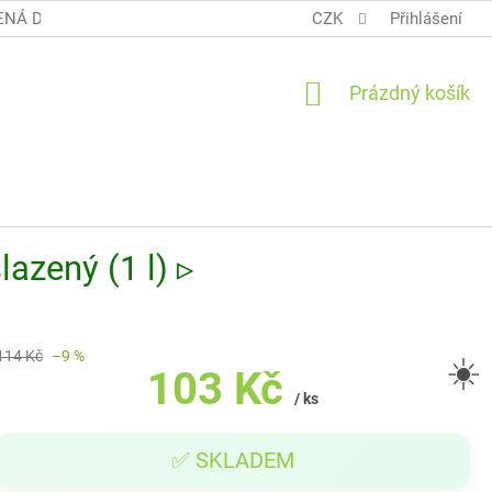
NÁ DOPRAVA COOL BALÍK
OBCHODNÍ PODMÍNKY TERUNKY
CZK
Přihlášení
NÁKUPNÍ
Prázdný košík
KOŠÍK
lazený (1 l) ▹
114 Kč
–9 %
☀️
103 Kč
/ ks
Měrná
✅ SKLADEM
cena: