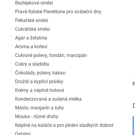
Bezlepkové směsi
Pravé Italské Panettone pro sváteční dny
Pekařské směsi
Cukrářské směsi
Agar a želatina
Aroma a koření
Cukrové polevy, fondán, marcipán
Cukry a sladidla
Čokolády, polevy, kakao
Droždí a kypřící prášky
P
Krémy a náplně hotové
Kondenzovaná a sušená mléka
Máslo, margarín a tuky
Mouka - různé druhy
Náplně na koláče a pro plnění sladkých dobrot
Ostatní