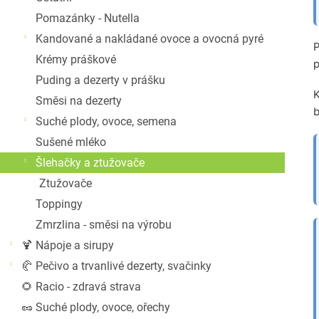
Pomazánky - Nutella
Kandované a nakládané ovoce a ovocná pyré
P
Krémy práškové
p
Puding a dezerty v prášku
K
Směsi na dezerty
b
Suché plody, ovoce, semena
Sušené mléko
Šlehačky a ztužovače
Ztužovače
Toppingy
Zmrzlina - směsi na výrobu
🍹 Nápoje a sirupy
🥐 Pečivo a trvanlivé dezerty, svačinky
🌻 Racio - zdravá strava
🥜 Suché plody, ovoce, ořechy