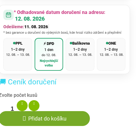
* Odhadované datum doručení na adresu:
12. 08. 2026
Odešleme:
11. 08. 2026
* bez garance u doručení do výdejních boxů, kde hrozí riziko zdržení a přeplnění
PPL
Balíkovna
ONE
⚡ DPD
1–2 dny
1–2 dny
1–2 dny
1 den
12. 08. – 13. 08.
12. 08. – 13. 08.
12. 08. – 13. 08.
do 12. 08.
Nejrychlejší
volba
🚚 Ceník doručení
Přidat do košíku