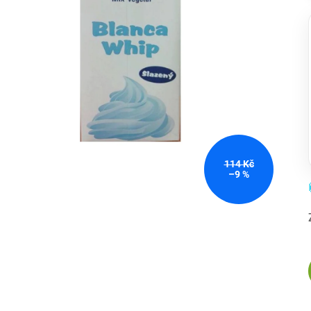
114 Kč
–9 %