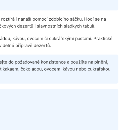
e roztírá i nanáší pomocí zdobicího sáčku. Hodí se na
kových dezertů i slavnostních sladkých tabulí.
ádou, kávou, ovocem či cukrářskými pastami. Praktické
avidelné přípravě dezertů.
ejte do požadované konzistence a použijte na plnění,
nit kakaem, čokoládou, ovocem, kávou nebo cukrářskou