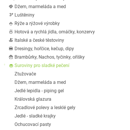
a
🍓 Džem, marmeláda a med
n
🫘 Luštěniny
e
l
🍚 Rýže a rýžové výrobky
🍜 Hotová a rychlá jídla, omáčky, konzervy
🍝 Italské a české těstoviny
🍔 Dresingy, hořčice, kečup, dipy
🍟 Brambůrky, Nachos, tyčinky, oříšky
🧁 Suroviny pro sladké pečení
Ztužovače
Džem, marmeláda a med
Jedlé lepidla - piping gel
Královská glazura
Zrcadlové polevy a lesklé gely
Jedlé - sladké krajky
Ochucovací pasty