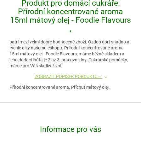
Produkt pro domácí cukráře:
Přírodní koncentrované aroma
15ml mátový olej - Foodie Flavours
,
patří mezi velmi dobře hodnocené zboží. Ozdob dort snadno a
rychle díky našemu eshopu. Přírodní koncentrované aroma
15ml mátový olej - Foodie Flavours, máme běžně skladem a
jeho dodací lhůta je 2 až 3, pracovní dny. Cukrářské pomůcky,
máme pro Váš sladký život.
ZOBRAZIT POPISEK PORDUKTU ✅
Přírodní koncentrované aroma. Příchuť mátový olej.
Z
á
p
Informace pro vás
a
t