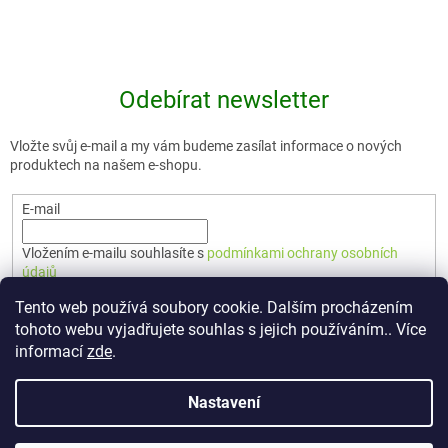
Odebírat newsletter
Vložte svůj e-mail a my vám budeme zasílat informace o nových
produktech na našem e-shopu.
E-mail
Vložením e-mailu souhlasíte s
podmínkami ochrany osobních
údajů
Tento web používá soubory cookie. Dalším procházením
PŘIHLÁSIT SE
tohoto webu vyjadřujete souhlas s jejich používáním.. Více
informací
zde
.
Nastavení
Vytvořil Shoptet Premium