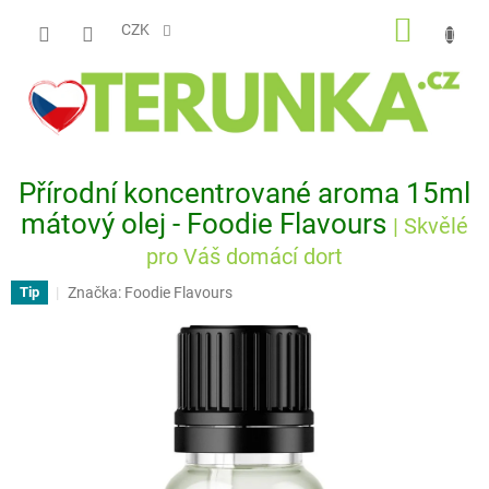
Přejít
NÁKUP
na
CZK
obsah
KOŠÍK
Přírodní koncentrované aroma 15ml
mátový olej - Foodie Flavours
| Skvělé
pro Váš domácí dort
Značka:
Foodie Flavours
Tip