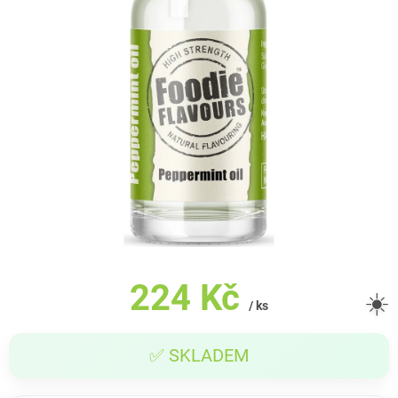
224 Kč
☀️
/ ks
Měrná
✅ SKLADEM
cena: