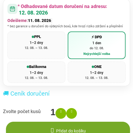
* Odhadované datum doručení na adresu:
12. 08. 2026
Odešleme:
11. 08. 2026
* bez garance u doručení do výdejních boxů, kde hrozí riziko zdržení a přeplnění
PPL
⚡ DPD
1–2 dny
1 den
12. 08. – 13. 08.
do 12. 08.
Nejrychlejší volba
Balíkovna
ONE
1–2 dny
1–2 dny
12. 08. – 13. 08.
12. 08. – 13. 08.
🚚 Ceník doručení
Přidat do košíku