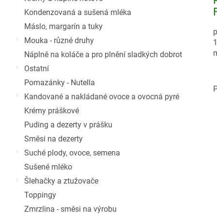
Kondenzovaná a sušená mléka
Máslo, margarín a tuky
p
Mouka - různé druhy
1
m
Náplně na koláče a pro plnění sladkých dobrot
Ostatní
Pomazánky - Nutella
P
Kandované a nakládané ovoce a ovocná pyré
Krémy práškové
Puding a dezerty v prášku
Směsi na dezerty
Suché plody, ovoce, semena
Sušené mléko
Šlehačky a ztužovače
Toppingy
Zmrzlina - směsi na výrobu