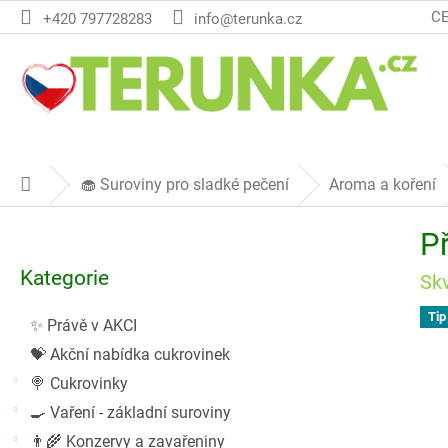
Přejít
C
+420 797728283
info@terunka.cz
na
obsah
🧁 Suroviny pro sladké pečení
Aroma a koření
Domů
P
P
o
Přeskočit
s
Kategorie
kategorie
Sk
t
r
Tip
✨ Právě v AKCI
a
💝 Akční nabídka cukrovinek
n
n
🍭 Cukrovinky
í
🍳 Vaření - základní suroviny
p
👨‍🌾 Konzervy a zavařeniny