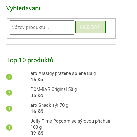
Vyhledávání
HLEDAT
Top 10 produktů
aro Arašídy pražené solené 80 g
15 Kč
POM-BÄR Original 50 g
35 Kč
aro Snack sýr 70 g
16 Kč
Jolly Time Popcorn se sýrovou příchutí
100 g
32 Kč