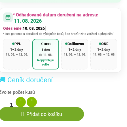
cena:
* Odhadované datum doručení na adresu:
11. 08. 2026
Odešleme:
10. 08. 2026
* bez garance u doručení do výdejních boxů, kde hrozí riziko zdržení a přeplnění
PPL
Balíkovna
ONE
⚡ DPD
1–2 dny
1–2 dny
1–2 dny
1 den
11. 08. – 12. 08.
11. 08. – 12. 08.
11. 08. – 12. 08.
do 11. 08.
Nejrychlejší
volba
🚚 Ceník doručení
Přidat do košíku