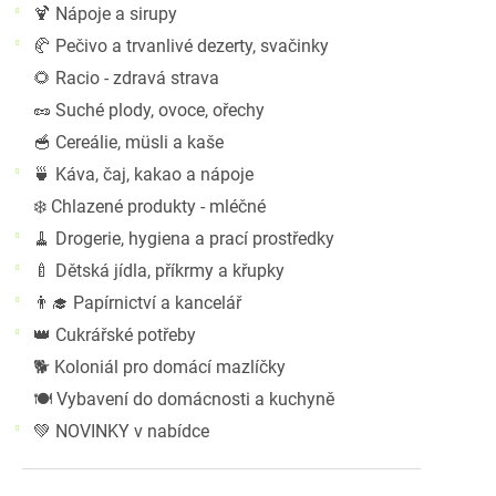
🍹 Nápoje a sirupy
🥐 Pečivo a trvanlivé dezerty, svačinky
🌻 Racio - zdravá strava
🥜 Suché plody, ovoce, ořechy
🥣 Cereálie, müsli a kaše
🍵 Káva, čaj, kakao a nápoje
❄️ Chlazené produkty - mléčné
🧹 Drogerie, hygiena a prací prostředky
🍼 Dětská jídla, příkrmy a křupky
👨‍🎓 Papírnictví a kancelář
👑 Cukrářské potřeby
🐕 Koloniál pro domácí mazlíčky
🍽️ Vybavení do domácnosti a kuchyně
💚 NOVINKY v nabídce