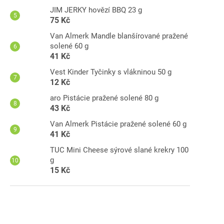
JIM JERKY hovězí BBQ 23 g
75 Kč
Van Almerk Mandle blanšírované pražené
solené 60 g
41 Kč
Vest Kinder Tyčinky s vlákninou 50 g
12 Kč
aro Pistácie pražené solené 80 g
43 Kč
Van Almerk Pistácie pražené solené 60 g
41 Kč
TUC Mini Cheese sýrové slané krekry 100
g
15 Kč