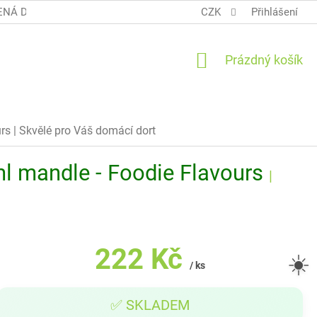
NÁ DOPRAVA COOL BALÍK
OBCHODNÍ PODMÍNKY TERUNKY
CZK
Přihlášení
NÁKUPNÍ
Prázdný košík
KOŠÍK
urs
| Skvělé pro Váš domácí dort
l mandle - Foodie Flavours
|
222 Kč
☀️
/ ks
Měrná
✅ SKLADEM