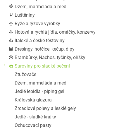
a
🍓 Džem, marmeláda a med
n
🫘 Luštěniny
e
l
🍚 Rýže a rýžové výrobky
🍜 Hotová a rychlá jídla, omáčky, konzervy
🍝 Italské a české těstoviny
🍔 Dresingy, hořčice, kečup, dipy
🍟 Brambůrky, Nachos, tyčinky, oříšky
🧁 Suroviny pro sladké pečení
Ztužovače
Džem, marmeláda a med
Jedlé lepidla - piping gel
Královská glazura
Zrcadlové polevy a lesklé gely
Jedlé - sladké krajky
Ochucovací pasty