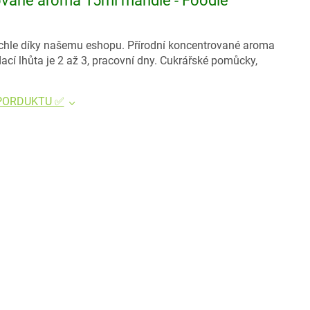
rované aroma 15ml mandle - Foodie
ychle díky našemu eshopu. Přírodní koncentrované aroma
í lhůta je 2 až 3, pracovní dny. Cukrářské pomůcky,
 PORDUKTU ✅