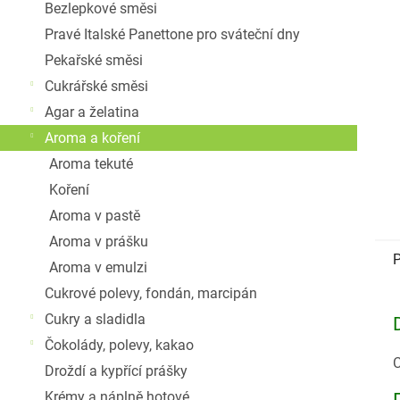
Bezlepkové směsi
Pravé Italské Panettone pro sváteční dny
Pekařské směsi
Cukrářské směsi
Agar a želatina
Aroma a koření
Aroma tekuté
Koření
Aroma v pastě
Aroma v prášku
P
Aroma v emulzi
Cukrové polevy, fondán, marcipán
Cukry a sladidla
Čokolády, polevy, kakao
C
Droždí a kypřící prášky
Krémy a náplně hotové