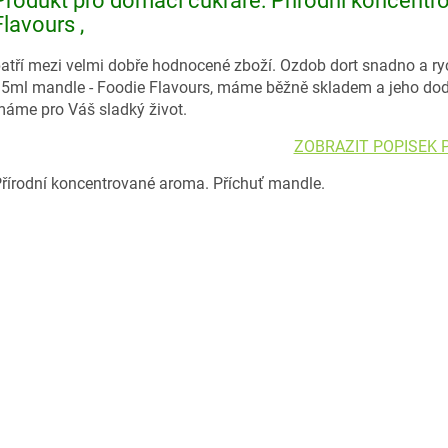
Produkt pro domácí cukráře: Přírodní koncent
Flavours ,
atří mezi velmi dobře hodnocené zboží. Ozdob dort snadno a r
5ml mandle - Foodie Flavours, máme běžně skladem a jeho dodac
áme pro Váš sladký život.
ZOBRAZIT POPISEK
řírodní koncentrované aroma. Příchuť mandle.