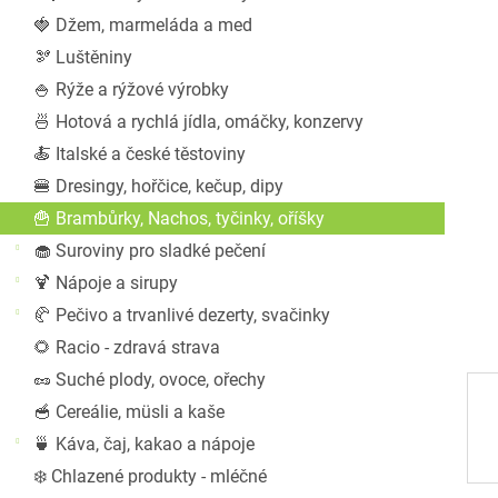
a
🍓 Džem, marmeláda a med
n
🫘 Luštěniny
e
l
🍚 Rýže a rýžové výrobky
🍜 Hotová a rychlá jídla, omáčky, konzervy
🍝 Italské a české těstoviny
🍔 Dresingy, hořčice, kečup, dipy
🍟 Brambůrky, Nachos, tyčinky, oříšky
🧁 Suroviny pro sladké pečení
🍹 Nápoje a sirupy
🥐 Pečivo a trvanlivé dezerty, svačinky
🌻 Racio - zdravá strava
🥜 Suché plody, ovoce, ořechy
🥣 Cereálie, müsli a kaše
🍵 Káva, čaj, kakao a nápoje
❄️ Chlazené produkty - mléčné