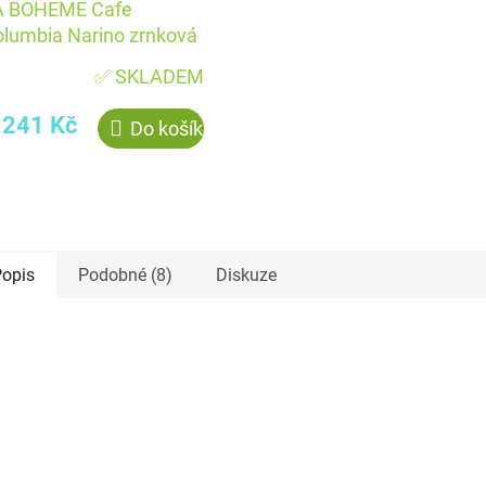
A BOHEME Cafe
lumbia Narino zrnková
6 g
✅ SKLADEM
241 Kč
Do košíku
opis
Podobné (8)
Diskuze
kce
Akce