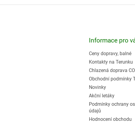
Z
á
p
a
t
Informace pro v
í
Ceny dopravy, balné
Kontakty na Terunku
Chlazená doprava CO
Obchodní podmínky 
Novinky
Akční letáky
Podmínky ochrany os
údajů
Hodnocení obchodu