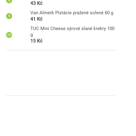
43 Kč
Van Almerk Pistácie pražené solené 60 g
41 Kč
SE
TUC Mini Cheese sýrové slané krekry 100
g
g
15 Kč
-