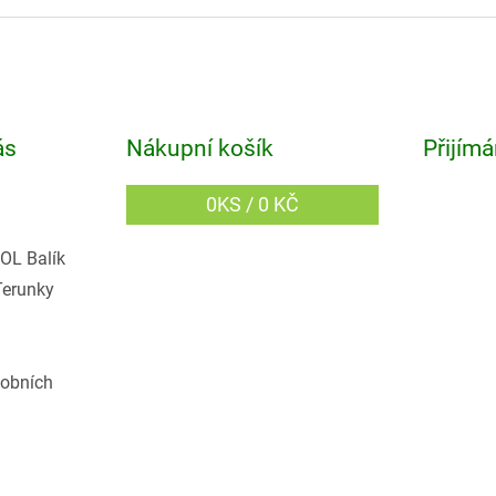
ás
Nákupní košík
Přijímá
0
KS /
0 KČ
OL Balík
Terunky
obních