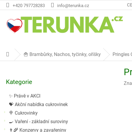
Přejít
C
+420 797728283
info@terunka.cz
na
obsah
🍟 Brambůrky, Nachos, tyčinky, oříšky
Pringles 
Domů
P
Pr
o
Přeskočit
s
Kategorie
kategorie
Zna
t
r
✨ Právě v AKCI
a
💝 Akční nabídka cukrovinek
n
n
🍭 Cukrovinky
í
🍳 Vaření - základní suroviny
p
👨‍🌾 Konzervy a zavařeniny