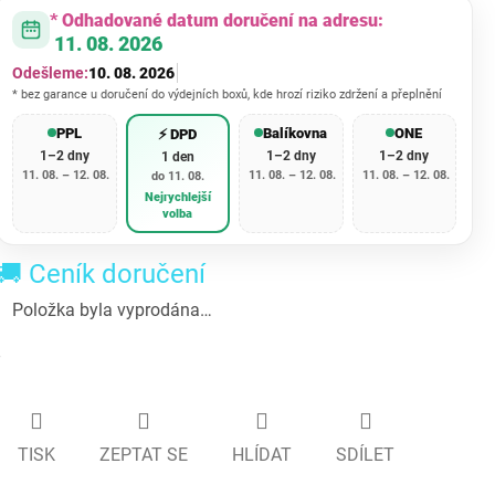
* Odhadované datum doručení na adresu:
11. 08. 2026
Odešleme:
10. 08. 2026
* bez garance u doručení do výdejních boxů, kde hrozí riziko zdržení a přeplnění
PPL
Balíkovna
ONE
⚡ DPD
1–2 dny
1–2 dny
1–2 dny
1 den
11. 08. – 12. 08.
11. 08. – 12. 08.
11. 08. – 12. 08.
do 11. 08.
Nejrychlejší
volba
🚚 Ceník doručení
Položka byla vyprodána…
TISK
ZEPTAT SE
HLÍDAT
SDÍLET