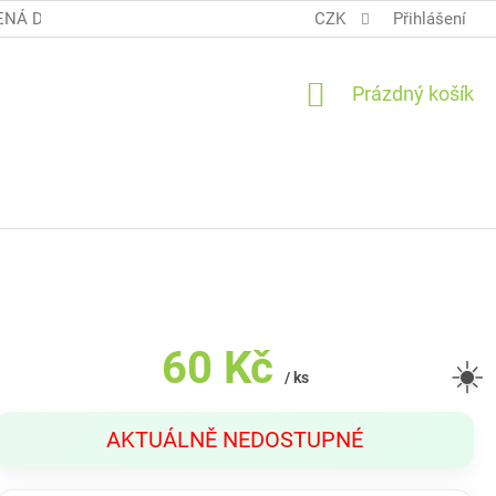
NÁ DOPRAVA COOL BALÍK
OBCHODNÍ PODMÍNKY TERUNKY
CZK
Přihlášení
NÁKUPNÍ
Prázdný košík
KOŠÍK
60 Kč
☀️
/ ks
Měrná
AKTUÁLNĚ NEDOSTUPNÉ
cena: