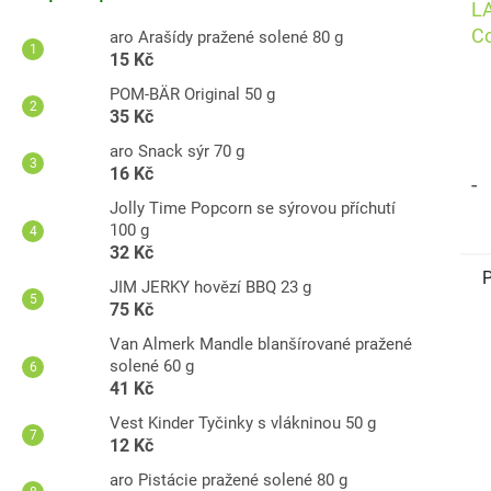
L
Co
aro Arašídy pražené solené 80 g
15 Kč
22
POM-BÄR Original 50 g
35 Kč
aro Snack sýr 70 g
16 Kč
-
Jolly Time Popcorn se sýrovou příchutí
100 g
32 Kč
P
JIM JERKY hovězí BBQ 23 g
75 Kč
Van Almerk Mandle blanšírované pražené
A
solené 60 g
41 Kč
Vest Kinder Tyčinky s vlákninou 50 g
12 Kč
aro Pistácie pražené solené 80 g