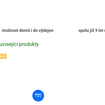
možnost domů i do výdejen
spolu již 9 let
uvisející produkty
kce
283 Kč
–14 %