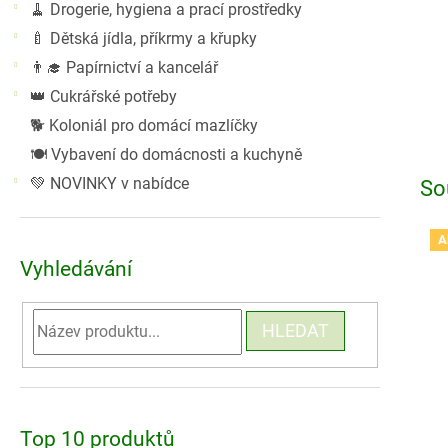
🧹 Drogerie, hygiena a prací prostředky
🍼 Dětská jídla, příkrmy a křupky
👨‍🎓 Papírnictví a kancelář
👑 Cukrářské potřeby
🐕 Koloniál pro domácí mazlíčky
🍽️ Vybavení do domácnosti a kuchyně
💚 NOVINKY v nabídce
So
A
Vyhledávání
HLEDAT
Top 10 produktů