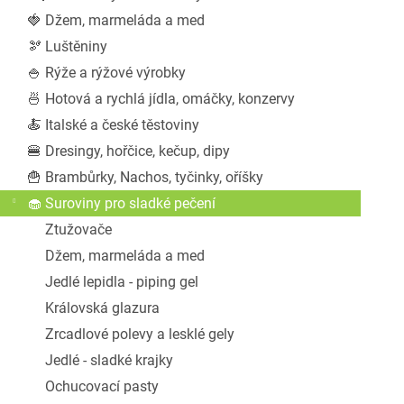
a
🍓 Džem, marmeláda a med
n
🫘 Luštěniny
e
l
🍚 Rýže a rýžové výrobky
🍜 Hotová a rychlá jídla, omáčky, konzervy
🍝 Italské a české těstoviny
🍔 Dresingy, hořčice, kečup, dipy
🍟 Brambůrky, Nachos, tyčinky, oříšky
🧁 Suroviny pro sladké pečení
Ztužovače
Džem, marmeláda a med
Jedlé lepidla - piping gel
Královská glazura
Zrcadlové polevy a lesklé gely
Jedlé - sladké krajky
Ochucovací pasty