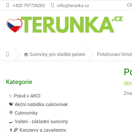
Přejít
C
+420 797728283
info@terunka.cz
na
obsah
🧁 Suroviny pro sladké pečení
Potahovací hmot
Domů
P
P
o
Přeskočit
s
Kategorie
kategorie
do
t
r
Zna
✨ Právě v AKCI
a
💝 Akční nabídka cukrovinek
n
n
🍭 Cukrovinky
í
🍳 Vaření - základní suroviny
p
👨‍🌾 Konzervy a zavařeniny