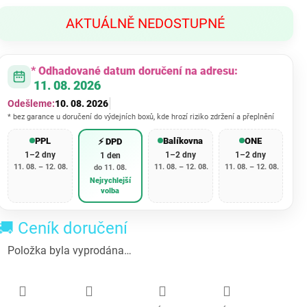
cena:
AKTUÁLNĚ NEDOSTUPNÉ
* Odhadované datum doručení na adresu:
11. 08. 2026
Odešleme:
10. 08. 2026
* bez garance u doručení do výdejních boxů, kde hrozí riziko zdržení a přeplnění
PPL
Balíkovna
ONE
⚡ DPD
1–2 dny
1–2 dny
1–2 dny
1 den
11. 08. – 12. 08.
11. 08. – 12. 08.
11. 08. – 12. 08.
do 11. 08.
Nejrychlejší
volba
🚚 Ceník doručení
Položka byla vyprodána…