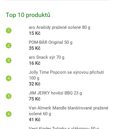
Top 10 produktů
aro Arašídy pražené solené 80 g
15 Kč
POM-BÄR Original 50 g
35 Kč
aro Snack sýr 70 g
16 Kč
Jolly Time Popcorn se sýrovou příchutí
100 g
32 Kč
JIM JERKY hovězí BBQ 23 g
75 Kč
Van Almerk Mandle blanšírované pražené
solené 60 g
41 Kč
Vest Kinder Tyčinky s vlákninou 50 g