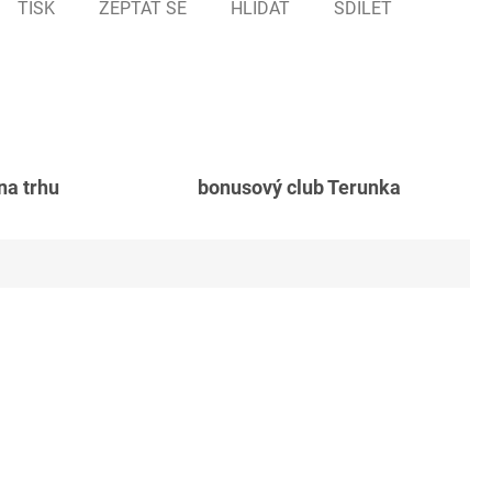
TISK
ZEPTAT SE
HLÍDAT
SDÍLET
 na trhu
bonusový club Terunka
Akce
Dalš