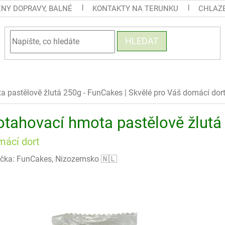
ENY DOPRAVY, BALNÉ
KONTAKTY NA TERUNKU
CHLAZE
HLEDAT
a pastělově žlutá 250g - FunCakes
| Skvělé pro Váš domácí dor
otahovací hmota pastělově žlutá
mácí dort
čka:
FunCakes, Nizozemsko 🇳🇱