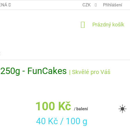
NÁ DOPRAVA COOL BALÍK
OBCHODNÍ PODMÍNKY TERUNKY
CZK
Přihlášení
NÁKUPNÍ
Prázdný košík
KOŠÍK
t
 250g - FunCakes
| Skvělé pro Váš
100 Kč
☀️
/ balení
Měrná
40 Kč / 100 g