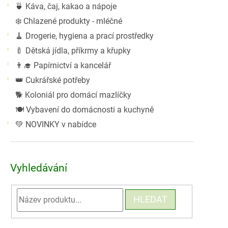
🍵 Káva, čaj, kakao a nápoje
❄️ Chlazené produkty - mléčné
🧹 Drogerie, hygiena a prací prostředky
🍼 Dětská jídla, příkrmy a křupky
👨‍🎓 Papírnictví a kancelář
👑 Cukrářské potřeby
🐕 Koloniál pro domácí mazlíčky
🍽️ Vybavení do domácnosti a kuchyně
💚 NOVINKY v nabídce
Vyhledávání
HLEDAT