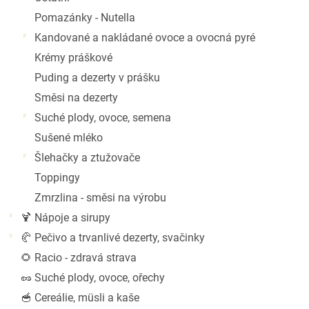
Pomazánky - Nutella
Kandované a nakládané ovoce a ovocná pyré
P
Krémy práškové
ka
Puding a dezerty v prášku
F
Směsi na dezerty
Suché plody, ovoce, semena
Sušené mléko
Šlehačky a ztužovače
Toppingy
Zmrzlina - směsi na výrobu
🍹 Nápoje a sirupy
🥐 Pečivo a trvanlivé dezerty, svačinky
🌻 Racio - zdravá strava
🥜 Suché plody, ovoce, ořechy
🥣 Cereálie, müsli a kaše