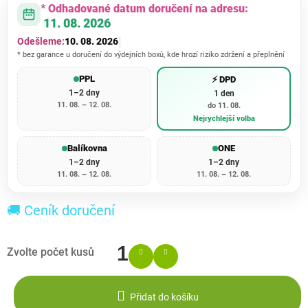
* Odhadované datum doručení na adresu:
11. 08. 2026
Odešleme:
10. 08. 2026
* bez garance u doručení do výdejních boxů, kde hrozí riziko zdržení a přeplnění
PPL
⚡ DPD
1–2 dny
1 den
11. 08. – 12. 08.
do 11. 08.
Nejrychlejší volba
Balíkovna
ONE
1–2 dny
1–2 dny
11. 08. – 12. 08.
11. 08. – 12. 08.
🚚 Ceník doručení
Přidat do košíku