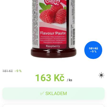
181 Kč
–9 %
181 Kč
–9 %
☀️
163 Kč
/ ks
Měrná
✅ SKLADEM
cena: