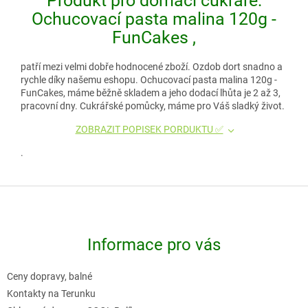
Produkt pro domácí cukráře:
Ochucovací pasta malina 120g -
FunCakes ,
patří mezi velmi dobře hodnocené zboží. Ozdob dort snadno a
rychle díky našemu eshopu. Ochucovací pasta malina 120g -
FunCakes, máme běžně skladem a jeho dodací lhůta je 2 až 3,
pracovní dny. Cukrářské pomůcky, máme pro Váš sladký život.
ZOBRAZIT POPISEK PORDUKTU ✅
.
Z
á
p
Informace pro vás
a
t
Ceny dopravy, balné
í
Kontakty na Terunku