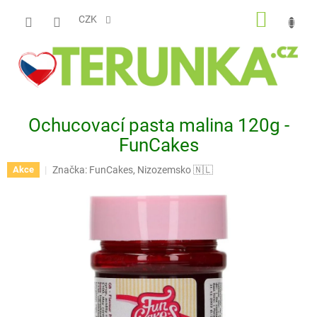
Přejít
NÁKUP
na
CZK
obsah
KOŠÍK
Ochucovací pasta malina 120g -
FunCakes
Značka:
FunCakes, Nizozemsko 🇳🇱
Akce