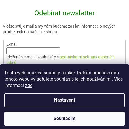
Odebírat newsletter
Vložte svůj e-mail a my vám budeme zasílat informace o nových
produktech na našem e-shopu.
E-mail
Vložením e-mailu souhlasíte s
podmínkami ochrany osobních
údajů
Tento web používá soubory cookie. Dalším procházením
PŘIHLÁSIT SE
tohoto webu vyjadřujete souhlas s jejich používáním.. Více
informací
zde
.
Nastavení
Vytvořil Shoptet Premium
Souhlasím
Copyright 2026
🇨🇿 TERUNKA
. Všechna práva vyhrazena.