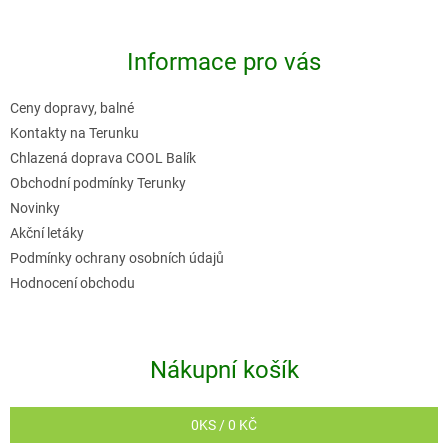
á
p
Informace pro vás
a
t
Ceny dopravy, balné
í
Kontakty na Terunku
Chlazená doprava COOL Balík
Obchodní podmínky Terunky
Novinky
Akční letáky
Podmínky ochrany osobních údajů
Hodnocení obchodu
Nákupní košík
0
KS /
0 KČ