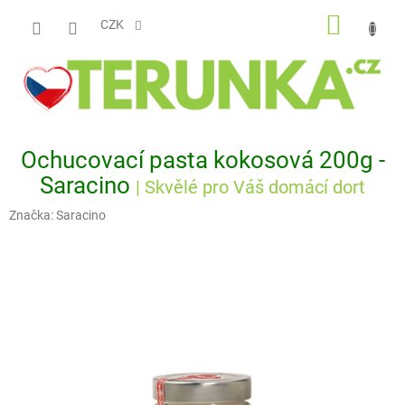
Přejít
NÁKUP
na
CZK
obsah
KOŠÍK
Ochucovací pasta kokosová 200g -
Saracino
| Skvělé pro Váš domácí dort
Značka:
Saracino