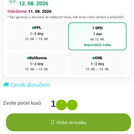
12. 08. 2026
Odešleme:
11. 08. 2026
* bez garance u doručení do výdejních boxů, kde hrozí riziko zdržení a přeplnění
PPL
⚡ DPD
1–2 dny
1 den
12. 08. – 13. 08.
do 12. 08.
Nejrychlejší volba
Balíkovna
ONE
1–2 dny
1–2 dny
12. 08. – 13. 08.
12. 08. – 13. 08.
🚚 Ceník doručení
Přidat do košíku