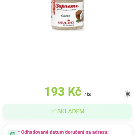
193 Kč
☀️
/ ks
Měrná
✅ SKLADEM
cena:
* Odhadované datum doručení na adresu: