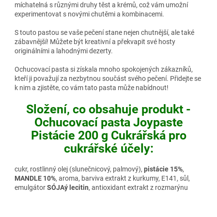
míchatelná s různými druhy těst a krémů, což vám umožní
experimentovat s novými chutěmi a kombinacemi.
S touto pastou se vaše pečení stane nejen chutnější, ale také
zábavnější! Můžete být kreativní a překvapit své hosty
originálními a lahodnými dezerty.
Ochucovací pasta si získala mnoho spokojených zákazníků,
kteří ji považují za nezbytnou součást svého pečení. Přidejte se
k nim a zjistěte, co vám tato pasta může nabídnout!
Složení, co obsahuje produkt -
Ochucovací pasta Joypaste
Pistácie 200 g Cukrářská pro
cukrářské účely:
cukr, rostlinný olej (slunečnicový, palmový),
pistácie 15%
,
MANDLE 10%
, aroma, barviva extrakt z kurkumy, E141, sůl,
emulgátor
SÓJAý lecitin
, antioxidant extrakt z rozmarýnu