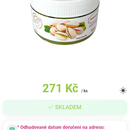
271 Kč
☀️
/ ks
Měrná
✅ SKLADEM
cena:
* Odhadované datum doručení na adresu: