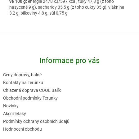
ve 100 g:
energie 2478 kJ/597 kcal, tuky 47,8 g (z toho
nasycené 9 g), sacharidy 35,5 g (z toho cukry 35 g), vláknina
3,2 g, bílkoviny 4,8 g, sůl 0,75 g
Z
á
p
Informace pro vás
a
t
Ceny dopravy, balné
í
Kontakty na Terunku
Chlazená doprava COOL Balík
Obchodní podmínky Terunky
Novinky
Akční letáky
Podmínky ochrany osobních údajů
Hodnocení obchodu