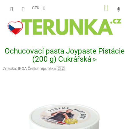
Přejít
NÁKUP
na
CZK
obsah
KOŠÍK
Ochucovací pasta Joypaste Pistácie
(200 g) Cukrářská ▹
Značka:
IRCA Česká republika 🇨🇿