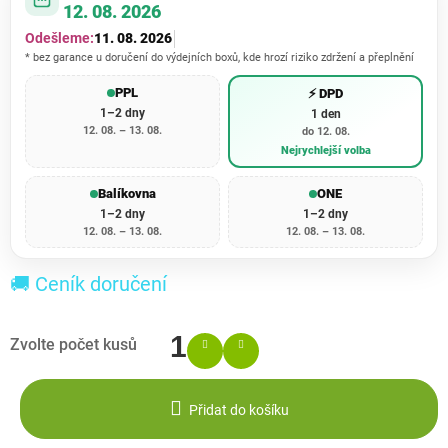
12. 08. 2026
Odešleme:
11. 08. 2026
* bez garance u doručení do výdejních boxů, kde hrozí riziko zdržení a přeplnění
PPL
⚡ DPD
1–2 dny
1 den
12. 08. – 13. 08.
do 12. 08.
Nejrychlejší volba
Balíkovna
ONE
1–2 dny
1–2 dny
12. 08. – 13. 08.
12. 08. – 13. 08.
🚚 Ceník doručení
Přidat do košíku