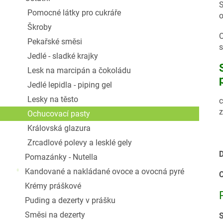
S
Pomocné látky pro cukráře
o
Škroby
O
Pekařské směsi
s
Jedlé - sladké krajky
Lesk na marcipán a čokoládu
Jedlé lepidla - piping gel
Lesky na těsto
c
z
Ochucovací pasty
Královská glazura
Zrcadlové polevy a lesklé gely
D
Pomazánky - Nutella
Kandované a nakládané ovoce a ovocná pyré
C
Krémy práškové
Puding a dezerty v prášku
Směsi na dezerty
S