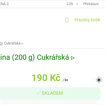
NÁ DOPRAVA COOL BALÍK
OBCHODNÍ PODMÍNKY TERUNKY
CZK
Přihlášení
NÁKUPNÍ
Prázdný košík
KOŠÍK
g) Cukrářská ▹
ina (200 g) Cukrářská ▹
190 Kč
☀️
/ ks
Měrná
✅ SKLADEM
cena: