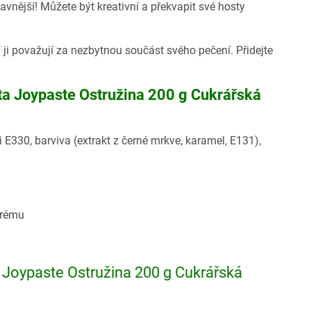
avnější! Můžete být kreativní a překvapit své hosty
ji považují za nezbytnou součást svého pečení. Přidejte
sta Joypaste Ostružina 200 g Cukrářská
ti E330, barviva (extrakt z černé mrkve, karamel, E131),
krému
 Joypaste Ostružina 200 g Cukrářská