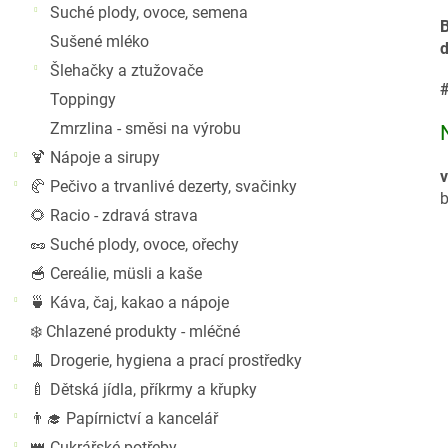
Suché plody, ovoce, semena
B
Sušené mléko
d
Šlehačky a ztužovače
Toppingy
Zmrzlina - směsi na výrobu
🍹 Nápoje a sirupy
v
🥐 Pečivo a trvanlivé dezerty, svačinky
b
🌻 Racio - zdravá strava
🥜 Suché plody, ovoce, ořechy
🥣 Cereálie, müsli a kaše
🍵 Káva, čaj, kakao a nápoje
❄️ Chlazené produkty - mléčné
🧹 Drogerie, hygiena a prací prostředky
🍼 Dětská jídla, příkrmy a křupky
👨‍🎓 Papírnictví a kancelář
👑 Cukrářské potřeby