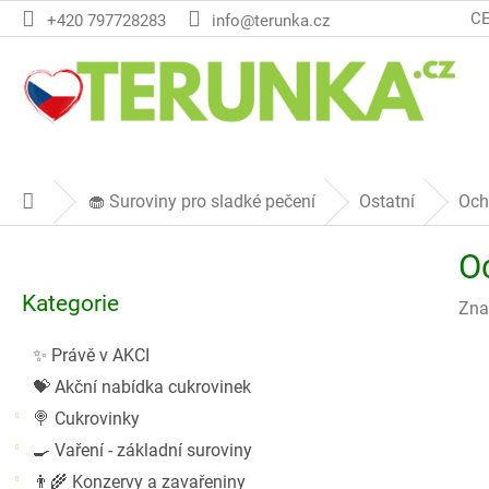
Přejít
C
+420 797728283
info@terunka.cz
na
obsah
🧁 Suroviny pro sladké pečení
Ostatní
Och
Domů
P
O
o
Přeskočit
s
Kategorie
kategorie
Zna
t
r
✨ Právě v AKCI
a
💝 Akční nabídka cukrovinek
n
n
🍭 Cukrovinky
í
🍳 Vaření - základní suroviny
p
👨‍🌾 Konzervy a zavařeniny