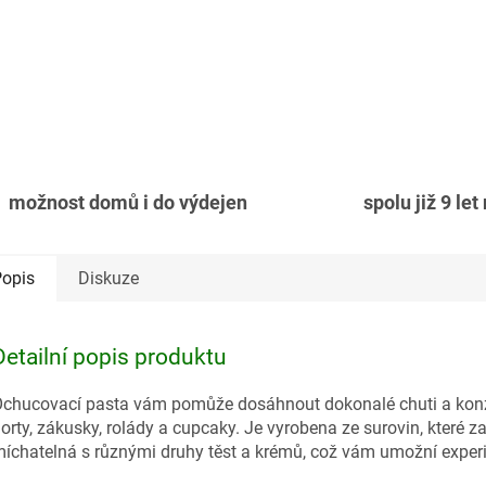
možnost domů i do výdejen
spolu již 9 let
opis
Diskuze
Detailní popis produktu
chucovací pasta vám pomůže dosáhnout dokonalé chuti a konzis
orty, zákusky, rolády a cupcaky. Je vyrobena ze surovin, které z
íchatelná s různými druhy těst a krémů, což vám umožní expe