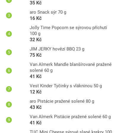
35 Kč
aro Snack sýr 70 g
16 Kč
Jolly Time Popcorn se sýrovou příchutí
100 g
32 Kč
JIM JERKY hovězí BBQ 23 g
75 Kč
Van Almerk Mandle blanšírované pražené
solené 60 g
41 Kč
Vest Kinder Tyčinky s vlákninou 50 g
12 Kč
aro Pistácie pražené solené 80 g
43 Kč
Van Almerk Pistácie pražené solené 60 g
41 Kč
TUC Mini Cheese sýrové slané krekry 100