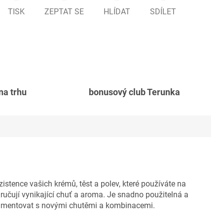
TISK
ZEPTAT SE
HLÍDAT
SDÍLET
 na trhu
bonusový club Terunka
tence vašich krémů, těst a polev, které používáte na
aručují vynikající chuť a aroma. Je snadno použitelná a
rimentovat s novými chutěmi a kombinacemi.