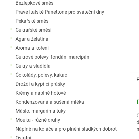
Bezlepkové směsi
Pravé Italské Panettone pro sváteční dny
Pekařské směsi
Cukrářské směsi
Agar a želatina
Aroma a koření
Cukrové polevy, fondán, marcipán
Cukry a sladidla
Čokolády, polevy, kakao
P
Droždí a kypřící prášky
Krémy a náplně hotové
Kondenzovaná a sušená mléka
Máslo, margarín a tuky
O
Mouka - různé druhy
d
Náplně na koláče a pro plnění sladkých dobrot
m
Ostatní