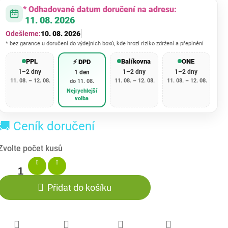
* Odhadované datum doručení na adresu:
11. 08. 2026
Odešleme:
10. 08. 2026
* bez garance u doručení do výdejních boxů, kde hrozí riziko zdržení a přeplnění
PPL
Balíkovna
ONE
⚡ DPD
1–2 dny
1–2 dny
1–2 dny
1 den
11. 08. – 12. 08.
11. 08. – 12. 08.
11. 08. – 12. 08.
do 11. 08.
Nejrychlejší
volba
🚚 Ceník doručení
Přidat do košíku