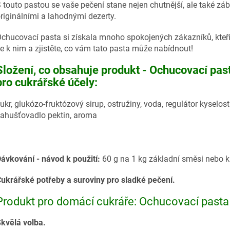
 touto pastou se vaše pečení stane nejen chutnější, ale také záb
riginálními a lahodnými dezerty.
chucovací pasta si získala mnoho spokojených zákazníků, kteří 
e k nim a zjistěte, co vám tato pasta může nabídnout!
Složení, co obsahuje produkt - Ochucovací pa
pro cukrářské účely:
ukr, glukózo-fruktózový sirup, ostružiny, voda, regulátor kyselos
ahušťovadlo pektin, aroma
ávkování - návod k použití:
60 g na 1 kg základní směsi nebo 
ukrářské potřeby a suroviny pro sladké pečení.
Produkt pro domácí cukráře: Ochucovací pasta
kvělá volba.