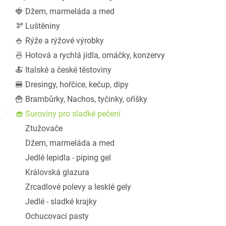
a
🍓 Džem, marmeláda a med
n
🫘 Luštěniny
e
l
🍚 Rýže a rýžové výrobky
🍜 Hotová a rychlá jídla, omáčky, konzervy
🍝 Italské a české těstoviny
🍔 Dresingy, hořčice, kečup, dipy
🍟 Brambůrky, Nachos, tyčinky, oříšky
🧁 Suroviny pro sladké pečení
Ztužovače
Džem, marmeláda a med
Jedlé lepidla - piping gel
Královská glazura
Zrcadlové polevy a lesklé gely
Jedlé - sladké krajky
Ochucovací pasty