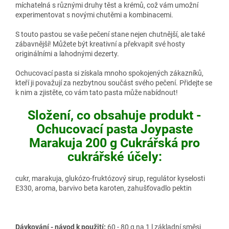
míchatelná s různými druhy těst a krémů, což vám umožní
experimentovat s novými chutěmi a kombinacemi.
S touto pastou se vaše pečení stane nejen chutnější, ale také
zábavnější! Můžete být kreativní a překvapit své hosty
originálními a lahodnými dezerty.
Ochucovací pasta si získala mnoho spokojených zákazníků,
kteří ji považují za nezbytnou součást svého pečení. Přidejte se
k nim a zjistěte, co vám tato pasta může nabídnout!
Složení, co obsahuje produkt -
Ochucovací pasta Joypaste
Marakuja 200 g Cukrářská pro
cukrářské účely:
cukr, marakuja, glukózo-fruktózový sirup, regulátor kyselosti
E330, aroma, barvivo beta karoten, zahušťovadlo pektin
Dávkování - návod k použití:
60 - 80 g na 1 l základní směsi