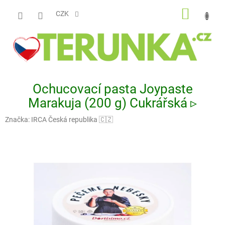
Přejít
NÁKUP
na
CZK
obsah
KOŠÍK
Ochucovací pasta Joypaste
Marakuja (200 g) Cukrářská ▹
Značka:
IRCA Česká republika 🇨🇿