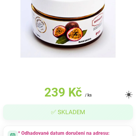
239 Kč
☀️
/ ks
Měrná
✅ SKLADEM
cena:
* Odhadované datum doručení na adresu: