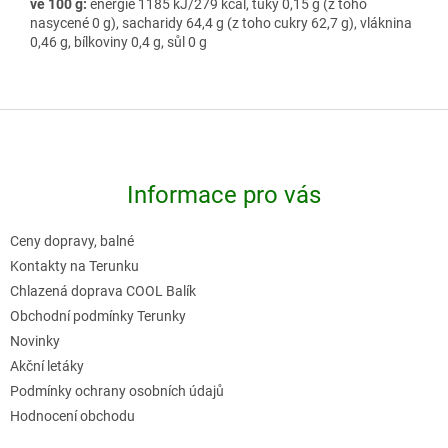
ve 100 g:
energie 1185 kJ/279 kcal, tuky 0,15 g (z toho
nasycené 0 g), sacharidy 64,4 g (z toho cukry 62,7 g), vláknina
0,46 g, bílkoviny 0,4 g, sůl 0 g
Z
á
p
Informace pro vás
a
t
Ceny dopravy, balné
í
Kontakty na Terunku
Chlazená doprava COOL Balík
Obchodní podmínky Terunky
Novinky
Akční letáky
Podmínky ochrany osobních údajů
Hodnocení obchodu