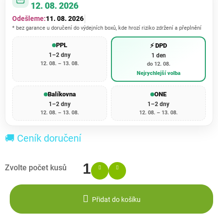
12. 08. 2026
Odešleme:
11. 08. 2026
* bez garance u doručení do výdejních boxů, kde hrozí riziko zdržení a přeplnění
PPL
⚡ DPD
1–2 dny
1 den
12. 08. – 13. 08.
do 12. 08.
Nejrychlejší volba
Balíkovna
ONE
1–2 dny
1–2 dny
12. 08. – 13. 08.
12. 08. – 13. 08.
🚚 Ceník doručení
Přidat do košíku