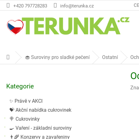
Přejít
C
+420 797728283
info@terunka.cz
na
obsah
🧁 Suroviny pro sladké pečení
Ostatní
Och
Domů
P
O
o
Přeskočit
s
Kategorie
kategorie
Zna
t
r
✨ Právě v AKCI
a
💝 Akční nabídka cukrovinek
n
n
🍭 Cukrovinky
í
🍳 Vaření - základní suroviny
p
👨‍🌾 Konzervy a zavařeniny