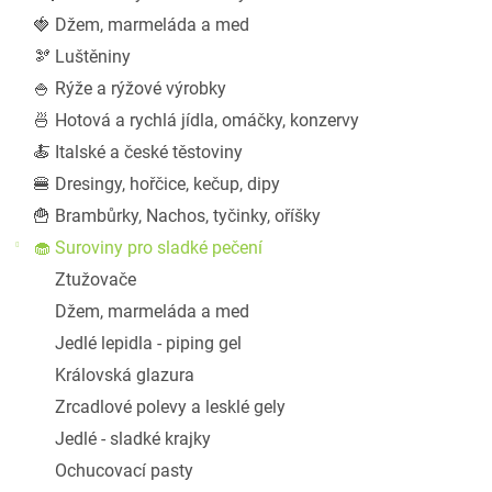
a
🍓 Džem, marmeláda a med
n
🫘 Luštěniny
e
l
🍚 Rýže a rýžové výrobky
🍜 Hotová a rychlá jídla, omáčky, konzervy
🍝 Italské a české těstoviny
🍔 Dresingy, hořčice, kečup, dipy
🍟 Brambůrky, Nachos, tyčinky, oříšky
🧁 Suroviny pro sladké pečení
Ztužovače
Džem, marmeláda a med
Jedlé lepidla - piping gel
Královská glazura
Zrcadlové polevy a lesklé gely
Jedlé - sladké krajky
Ochucovací pasty