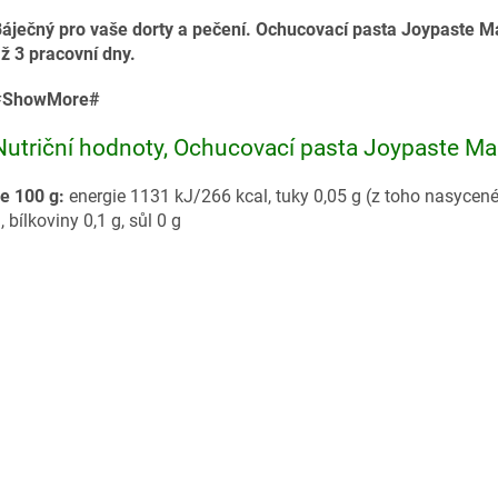
áječný pro vaše dorty a pečení. Ochucovací pasta Joypaste Mal
ž 3 pracovní dny.
#ShowMore#
Nutriční hodnoty, Ochucovací pasta Joypaste Mal
e 100 g:
energie 1131 kJ/266 kcal, tuky 0,05 g (z toho nasycené 0
, bílkoviny 0,1 g, sůl 0 g