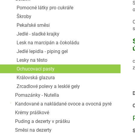
S
Pomocné látky pro cukráře
o
Škroby
O
Pekařské směsi
s
Jedlé - sladké krajky
Lesk na marcipán a čokoládu
Jedlé lepidla - piping gel
Lesky na těsto
c
z
Ochucovací pasty
Královská glazura
Zrcadlové polevy a lesklé gely
D
Pomazánky - Nutella
Kandované a nakládané ovoce a ovocná pyré
C
Krémy práškové
Puding a dezerty v prášku
Směsi na dezerty
S