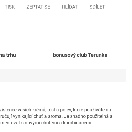
TISK
ZEPTAT SE
HLÍDAT
SDÍLET
 na trhu
bonusový club Terunka
tence vašich krémů, těst a polev, které používáte na
aručují vynikající chuť a aroma. Je snadno použitelná a
rimentovat s novými chutěmi a kombinacemi.