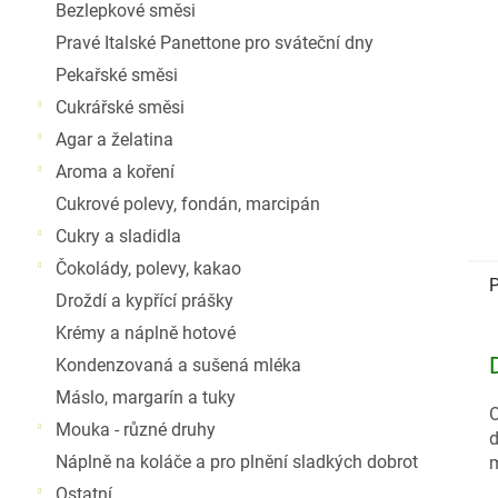
Bezlepkové směsi
Pravé Italské Panettone pro sváteční dny
Pekařské směsi
Cukrářské směsi
Agar a želatina
Aroma a koření
Cukrové polevy, fondán, marcipán
Cukry a sladidla
Čokolády, polevy, kakao
P
Droždí a kypřící prášky
Krémy a náplně hotové
Kondenzovaná a sušená mléka
Máslo, margarín a tuky
O
Mouka - různé druhy
d
Náplně na koláče a pro plnění sladkých dobrot
m
Ostatní