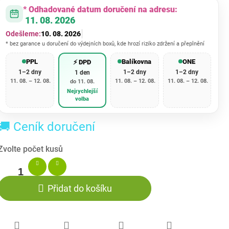
* Odhadované datum doručení na adresu:
11. 08. 2026
Odešleme:
10. 08. 2026
* bez garance u doručení do výdejních boxů, kde hrozí riziko zdržení a přeplnění
PPL
Balíkovna
ONE
⚡ DPD
1–2 dny
1–2 dny
1–2 dny
1 den
11. 08. – 12. 08.
11. 08. – 12. 08.
11. 08. – 12. 08.
do 11. 08.
Nejrychlejší
volba
🚚 Ceník doručení
Přidat do košíku