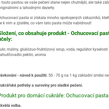
 touto pastou se vaše pečení stane nejen chutnější, ale také záb
riginálními a lahodnými dezerty.
chucovací pasta si získala mnoho spokojených zákazníků, kteří 
e k nim a zjistěte, co vám tato pasta může nabídnout!
Složení, co obsahuje produkt - Ochucovací pas
účely:
ukr, maliny, glukózuo-fruktózový sirup, voda, regulátor kyselosti
ahušťovadlo pektin, aroma
ávkování - návod k použití:
50 - 70 g na 1 kg základní směsi n
ukrářské potřeby a suroviny pro sladké pečení.
Produkt pro domácí cukráře: Ochucovací pasta
kvělá volba.