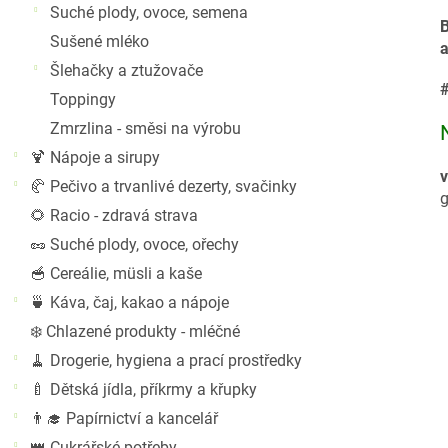
Suché plody, ovoce, semena
B
Sušené mléko
a
Šlehačky a ztužovače
Toppingy
Zmrzlina - směsi na výrobu
🍹 Nápoje a sirupy
v
🥐 Pečivo a trvanlivé dezerty, svačinky
g
🌻 Racio - zdravá strava
🥜 Suché plody, ovoce, ořechy
🥣 Cereálie, müsli a kaše
🍵 Káva, čaj, kakao a nápoje
❄️ Chlazené produkty - mléčné
🧹 Drogerie, hygiena a prací prostředky
🍼 Dětská jídla, příkrmy a křupky
👨‍🎓 Papírnictví a kancelář
👑 Cukrářské potřeby