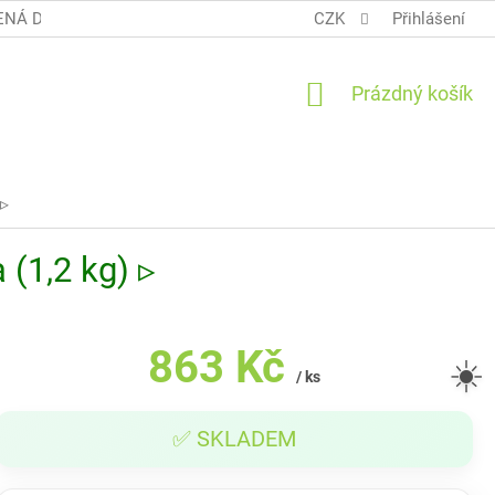
NÁ DOPRAVA COOL BALÍK
OBCHODNÍ PODMÍNKY TERUNKY
CZK
Přihlášení
NÁKUPNÍ
Prázdný košík
KOŠÍK
 ▹
(1,2 kg) ▹
863 Kč
☀️
/ ks
Měrná
✅ SKLADEM
cena: