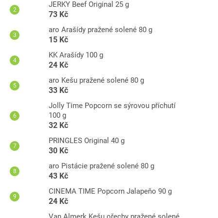
JERKY Beef Original 25 g
73 Kč
aro Arašídy pražené solené 80 g
15 Kč
KK Arašídy 100 g
24 Kč
aro Kešu pražené solené 80 g
33 Kč
Jolly Time Popcorn se sýrovou příchutí
100 g
32 Kč
PRINGLES Original 40 g
30 Kč
aro Pistácie pražené solené 80 g
43 Kč
CINEMA TIME Popcorn Jalapeňo 90 g
24 Kč
Van Almerk Kešu ořechy pražené solené