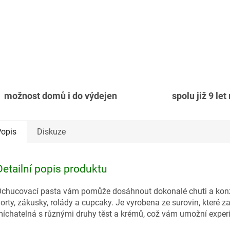
možnost domů i do výdejen
spolu již 9 let
opis
Diskuze
Detailní popis produktu
chucovací pasta vám pomůže dosáhnout dokonalé chuti a konzis
orty, zákusky, rolády a cupcaky. Je vyrobena ze surovin, které z
íchatelná s různými druhy těst a krémů, což vám umožní expe