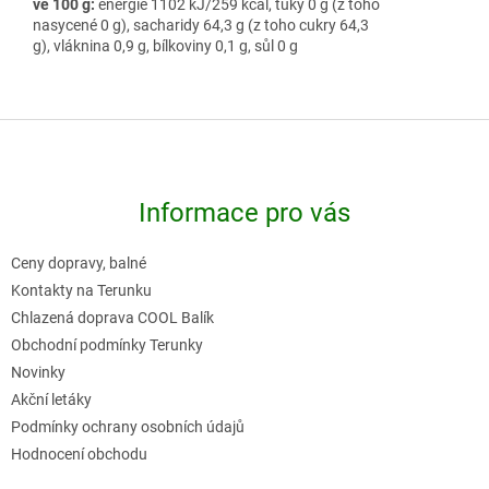
ve 100 g:
energie 1102 kJ/259 kcal, tuky 0 g (z toho
nasycené 0 g), sacharidy 64,3 g (z toho cukry 64,3
g), vláknina 0,9 g, bílkoviny 0,1 g, sůl 0 g
Z
á
p
Informace pro vás
a
t
Ceny dopravy, balné
í
Kontakty na Terunku
Chlazená doprava COOL Balík
Obchodní podmínky Terunky
Novinky
Akční letáky
Podmínky ochrany osobních údajů
Hodnocení obchodu