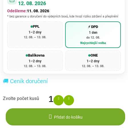
12. 08. 2026
Odešleme:
11. 08. 2026
* bez garance u doručení do výdejních boxů, kde hrozí riziko zdržení a přeplnění
PPL
⚡ DPD
1–2 dny
1 den
12. 08. – 13. 08.
do 12. 08.
Nejrychlejší volba
Balíkovna
ONE
1–2 dny
1–2 dny
12. 08. – 13. 08.
12. 08. – 13. 08.
🚚 Ceník doručení
Přidat do košíku