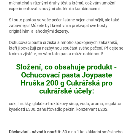
míchatelná s různými druhy těst a krémů, což vám umožní
experimentovat s novými chutěmi a kombinacemi.
S touto pastou se vaše pečení stane nejen chutnější, ale také
zábavnější! Můžete být kreativní a překvapit své hosty
originálními a lahodnými dezerty.
Ochucovací pasta si získala mnoho spokojených zákazníků,
kteří ji považují za nezbytnou součást svého pečení. Přidejte se
k nim a zjistěte, co vám tato pasta může nabídnout!
Složení, co obsahuje produkt -
Ochucovací pasta Joypaste
Hruška 200 g Cukrářská pro
cukrářské účely:
cukr, hrušky, glukózo-fruktózový sirup, voda, aroma, regulátor
kyselosti E330, zahušťovadlo pektin, konzervant E202
Dávkování - návod k použití:
80 g na 1 kg základní směsi nebo