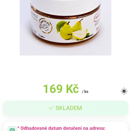
169 Kč
☀️
/ ks
Měrná
✅ SKLADEM
cena:
* Odhadované datum doručení na adresu: