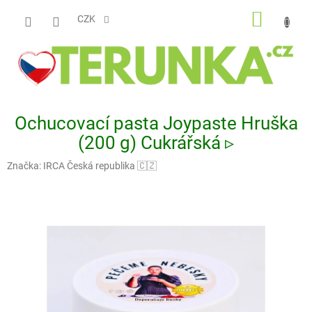
Přejít
NÁKUP
na
CZK
obsah
KOŠÍK
Ochucovací pasta Joypaste Hruška
(200 g) Cukrářská ▹
Značka:
IRCA Česká republika 🇨🇿