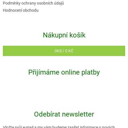
Podmínky ochrany osobních údajů
s
Hodnocení obchodu
u
Nákupní košík
0
KS /
0 KČ
Přijímáme online platby
Odebírat newsletter
Vložte svůj e-mail a my vám budeme zasílat informace o nových