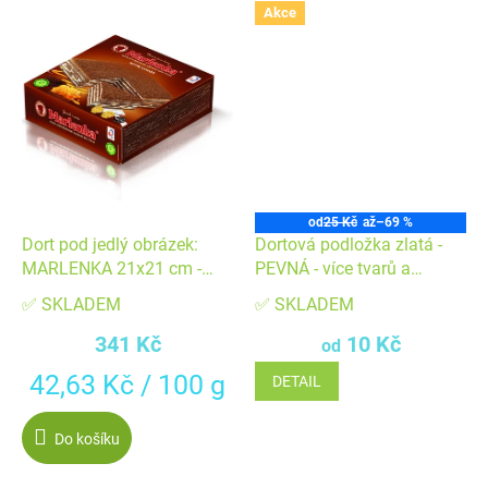
Akce
od
25 Kč
až
–69 %
Dort pod jedlý obrázek:
Dortová podložka zlatá -
MARLENKA 21x21 cm -
PEVNÁ - více tvarů a
příchuť KAKAO
velikostí
✅ SKLADEM
✅ SKLADEM
341 Kč
10 Kč
od
Měrná
42,63 Kč / 100 g
DETAIL
cena:
Do košíku