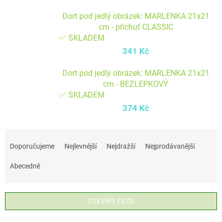
Dort pod jedlý obrázek: MARLENKA 21x21
cm - příchuť CLASSIC
✅ SKLADEM
341 Kč
Dort pod jedlý obrázek: MARLENKA 21x21
cm - BEZLEPKOVÝ
✅ SKLADEM
374 Kč
Ř
a
Doporučujeme
Nejlevnější
Nejdražší
Nejprodávanější
z
Abecedně
e
n
í
OTEVŘÍT FILTR
p