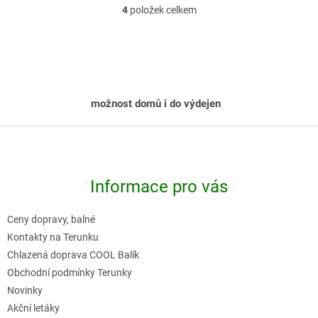
4
položek celkem
O
v
l
á
d
možnost domů i do výdejen
a
c
Z
í
á
p
p
r
Informace pro vás
a
v
t
k
Ceny dopravy, balné
í
y
Kontakty na Terunku
v
Chlazená doprava COOL Balík
Obchodní podmínky Terunky
ý
Novinky
p
Akční letáky
i