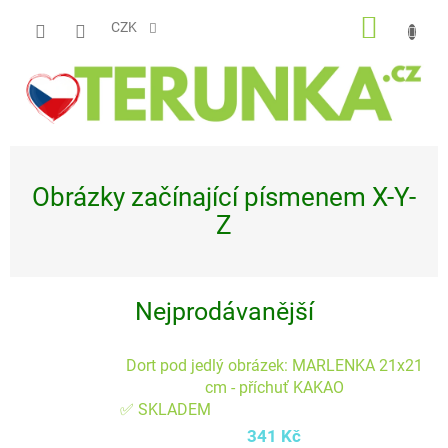
Přejít
NÁKUP
na
CZK
obsah
KOŠÍK
Obrázky začínající písmenem X-Y-
Z
Nejprodávanější
Dort pod jedlý obrázek: MARLENKA 21x21
cm - příchuť KAKAO
✅ SKLADEM
341 Kč