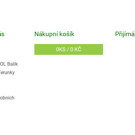
ás
Nákupní košík
Přijímá
0
KS /
0 KČ
OL Balík
Terunky
obních