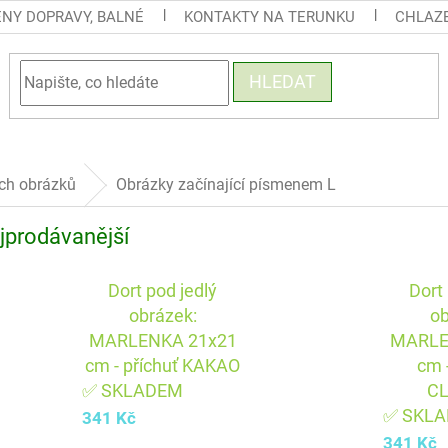
ENY DOPRAVY, BALNÉ
KONTAKTY NA TERUNKU
CHLAZE
HLEDAT
ých obrázků
Obrázky začínající písmenem L
jprodávanější
Dort pod jedlý
Dort
obrázek:
ob
MARLENKA 21x21
MARLE
cm - příchuť KAKAO
cm 
✅ SKLADEM
C
✅ SKL
341 Kč
341 Kč