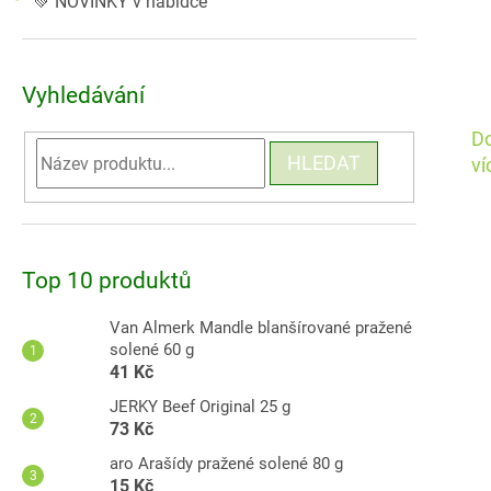
💚 NOVINKY v nabídce
Vyhledávání
Do
HLEDAT
ví
Top 10 produktů
Van Almerk Mandle blanšírované pražené
solené 60 g
41 Kč
JERKY Beef Original 25 g
73 Kč
aro Arašídy pražené solené 80 g
15 Kč