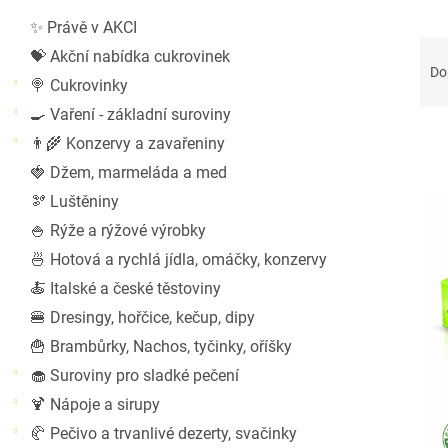
r
✨ Právě v AKCI
a
Ř
💝 Akční nabídka cukrovinek
n
a
Do
n
🍭 Cukrovinky
z
í
🍳 Vaření - základní suroviny
e
p
n
👨‍🌾 Konzervy a zavařeniny
a
í
🍓 Džem, marmeláda a med
n
p
V
🫘 Luštěniny
e
r
ý
l
🍚 Rýže a rýžové výrobky
o
p
🍜 Hotová a rychlá jídla, omáčky, konzervy
d
i
u
s
🍝 Italské a české těstoviny
k
p
🍔 Dresingy, hořčice, kečup, dipy
t
r
🍟 Brambůrky, Nachos, tyčinky, oříšky
ů
o
🧁 Suroviny pro sladké pečení
d
u
🍹 Nápoje a sirupy
k
🥐 Pečivo a trvanlivé dezerty, svačinky