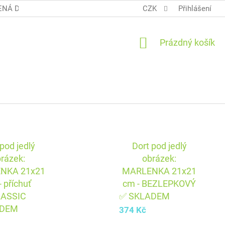
NÁ DOPRAVA COOL BALÍK
OBCHODNÍ PODMÍNKY TERUNKY
CZK
Přihlášení
NÁKUPNÍ
Prázdný košík
KOŠÍK
 pod jedlý
Dort pod jedlý
rázek:
obrázek:
NKA 21x21
MARLENKA 21x21
- příchuť
cm - BEZLEPKOVÝ
LASSIC
✅ SKLADEM
ADEM
374 Kč