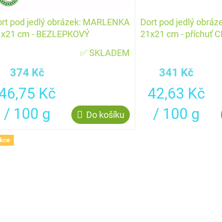
rt pod jedlý obrázek: MARLENKA
Dort pod jedlý obr
1x21 cm - BEZLEPKOVÝ
21x21 cm - příchuť 
✅ SKLADEM
374 Kč
341 Kč
Měrná
Měrná
46,75 Kč
42,63 Kč
cena:
cena:
/ 100 g
/ 100 g
Do košíku
kce