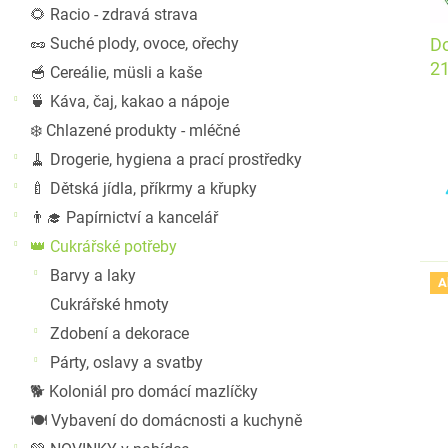
t
🌻 Racio - zdravá strava
ů
🥜 Suché plody, ovoce, ořechy
Do
2
🥣 Cereálie, müsli a kaše
🍵 Káva, čaj, kakao a nápoje
❄️ Chlazené produkty - mléčné
🧹 Drogerie, hygiena a prací prostředky
🍼 Dětská jídla, příkrmy a křupky
👨‍🎓 Papírnictví a kancelář
👑 Cukrářské potřeby
Barvy a laky
A
Cukrářské hmoty
Zdobení a dekorace
Párty, oslavy a svatby
🐕 Koloniál pro domácí mazlíčky
🍽️ Vybavení do domácnosti a kuchyně