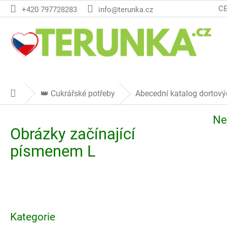
Přejít
C
+420 797728283
info@terunka.cz
na
obsah
👑 Cukrářské potřeby
Abecední katalog dortov
Domů
Ne
Obrázky začínající
písmenem L
P
o
Přeskočit
s
Kategorie
kategorie
t