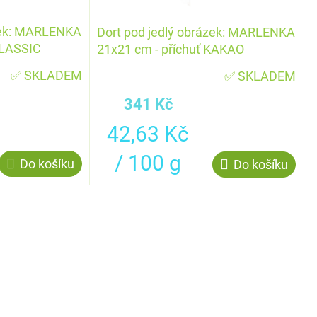
ázek: MARLENKA
Dort pod jedlý obrázek: MARLENKA
CLASSIC
21x21 cm - příchuť KAKAO
✅ SKLADEM
✅ SKLADEM
341 Kč
Měrná
42,63 Kč
cena:
/ 100 g
Do košíku
Do košíku