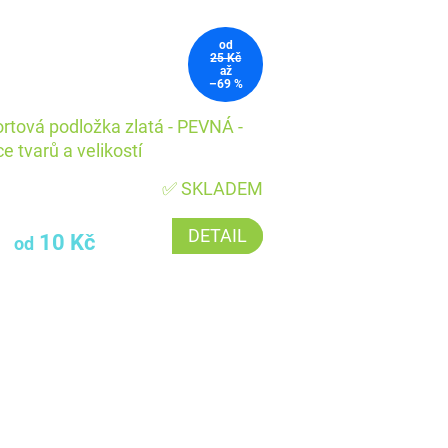
od
25 Kč
až
–69 %
rtová podložka zlatá - PEVNÁ -
ce tvarů a velikostí
✅ SKLADEM
DETAIL
10 Kč
od
O
v
l
á
d
a
c