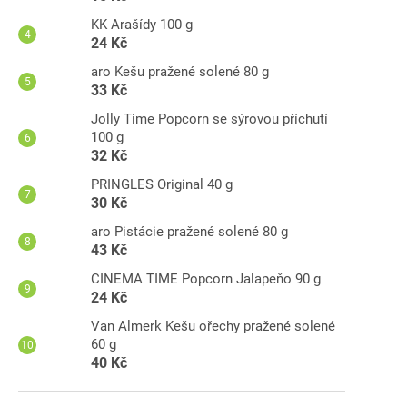
KK Arašídy 100 g
24 Kč
aro Kešu pražené solené 80 g
33 Kč
Jolly Time Popcorn se sýrovou příchutí
100 g
32 Kč
PRINGLES Original 40 g
30 Kč
aro Pistácie pražené solené 80 g
43 Kč
CINEMA TIME Popcorn Jalapeňo 90 g
24 Kč
Van Almerk Kešu ořechy pražené solené
60 g
40 Kč