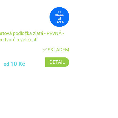
od
25 Kč
až
–69 %
rtová podložka zlatá - PEVNÁ -
ce tvarů a velikostí
✅ SKLADEM
DETAIL
10 Kč
od
O
v
l
á
d
a
c