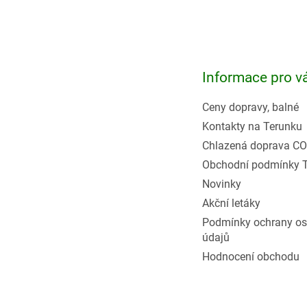
Z
á
p
a
t
Informace pro v
í
Ceny dopravy, balné
Kontakty na Terunku
Chlazená doprava CO
Obchodní podmínky 
Novinky
Akční letáky
Podmínky ochrany os
údajů
Hodnocení obchodu