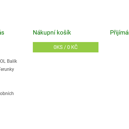
ás
Nákupní košík
Přijímá
0
KS /
0 KČ
OL Balík
Terunky
obních