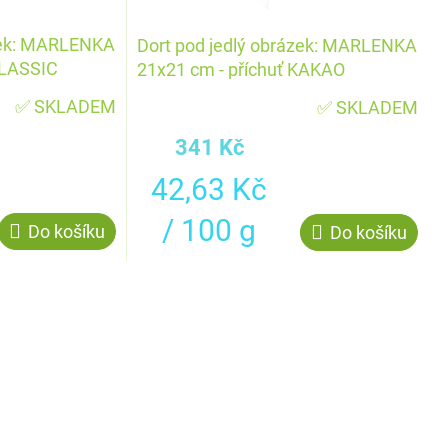
ázek: MARLENKA
Dort pod jedlý obrázek: MARLENKA
CLASSIC
21x21 cm - příchuť KAKAO
✅ SKLADEM
✅ SKLADEM
341 Kč
Měrná
42,63 Kč
cena:
/ 100 g
Do košíku
Do košíku