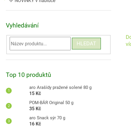
💚 NOVINKY v nabídce
Vyhledávání
Do
HLEDAT
ví
Top 10 produktů
aro Arašídy pražené solené 80 g
15 Kč
POM-BÄR Original 50 g
35 Kč
aro Snack sýr 70 g
16 Kč