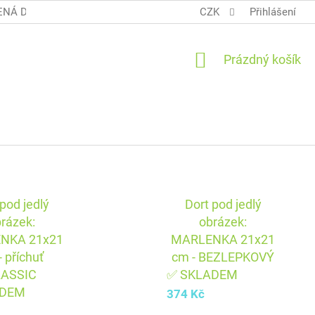
NÁ DOPRAVA COOL BALÍK
OBCHODNÍ PODMÍNKY TERUNKY
CZK
Přihlášení
NÁKUPNÍ
Prázdný košík
KOŠÍK
 pod jedlý
Dort pod jedlý
rázek:
obrázek:
NKA 21x21
MARLENKA 21x21
- příchuť
cm - BEZLEPKOVÝ
LASSIC
✅ SKLADEM
ADEM
374 Kč