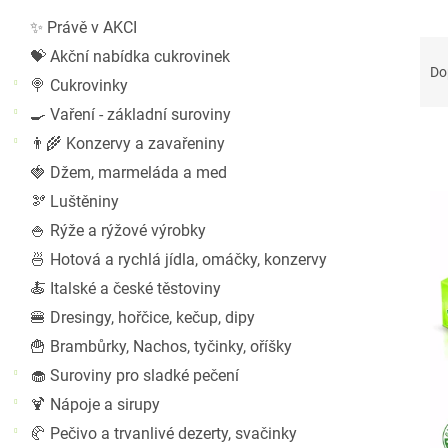
r
✨ Právě v AKCI
a
Ř
💝 Akční nabídka cukrovinek
n
a
Do
n
🍭 Cukrovinky
z
í
🍳 Vaření - základní suroviny
e
p
n
👨‍🌾 Konzervy a zavařeniny
a
í
🍓 Džem, marmeláda a med
n
p
V
🫘 Luštěniny
e
r
ý
l
🍚 Rýže a rýžové výrobky
o
p
🍜 Hotová a rychlá jídla, omáčky, konzervy
d
i
u
s
🍝 Italské a české těstoviny
k
p
🍔 Dresingy, hořčice, kečup, dipy
t
r
🍟 Brambůrky, Nachos, tyčinky, oříšky
ů
o
🧁 Suroviny pro sladké pečení
d
u
🍹 Nápoje a sirupy
k
🥐 Pečivo a trvanlivé dezerty, svačinky