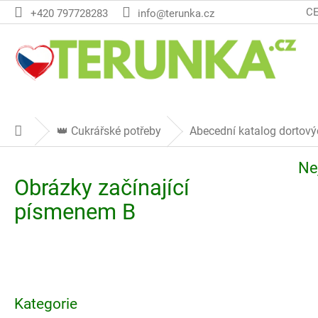
Přejít
C
+420 797728283
info@terunka.cz
na
obsah
👑 Cukrářské potřeby
Abecední katalog dortov
Domů
Ne
Obrázky začínající
písmenem B
P
o
Přeskočit
s
Kategorie
kategorie
t