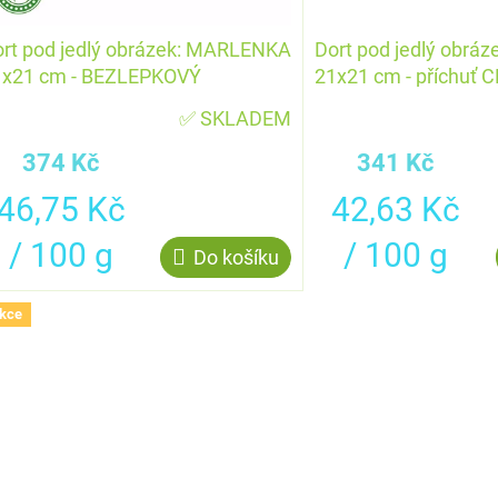
rt pod jedlý obrázek: MARLENKA
Dort pod jedlý obr
1x21 cm - BEZLEPKOVÝ
21x21 cm - příchuť 
✅ SKLADEM
374 Kč
341 Kč
Měrná
Měrná
46,75 Kč
42,63 Kč
cena:
cena:
/ 100 g
/ 100 g
Do košíku
kce