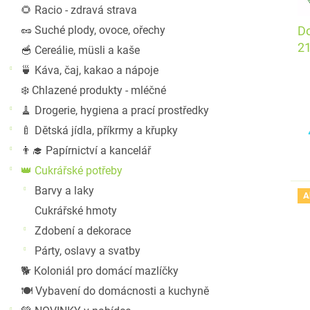
t
🌻 Racio - zdravá strava
ů
🥜 Suché plody, ovoce, ořechy
Do
2
🥣 Cereálie, müsli a kaše
🍵 Káva, čaj, kakao a nápoje
❄️ Chlazené produkty - mléčné
🧹 Drogerie, hygiena a prací prostředky
🍼 Dětská jídla, příkrmy a křupky
👨‍🎓 Papírnictví a kancelář
👑 Cukrářské potřeby
Barvy a laky
A
Cukrářské hmoty
Zdobení a dekorace
Párty, oslavy a svatby
🐕 Koloniál pro domácí mazlíčky
🍽️ Vybavení do domácnosti a kuchyně