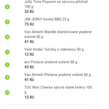
Jolly Time Popcorn se sýrovou příchutí
100 g
32 Kč
JIM JERKY hovězí BBQ 23 g
75 Kč
Van Almerk Mandle blanšírované pražené
solené 60 g
41 Kč
Vest Kinder Tyčinky s vlákninou 50 g
12 Kč
aro Pistácie pražené solené 80 g
43 Kč
Van Almerk Pistácie pražené solené 60 g
41 Kč
TUC Mini Cheese sýrové slané krekry 100
g
15 Kč