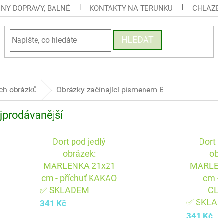
ENY DOPRAVY, BALNÉ
KONTAKTY NA TERUNKU
CHLAZE
HLEDAT
ých obrázků
Obrázky začínající písmenem B
jprodávanější
Dort pod jedlý
Dort
obrázek:
ob
MARLENKA 21x21
MARLE
cm - příchuť KAKAO
cm 
✅ SKLADEM
C
✅ SKL
341 Kč
341 Kč