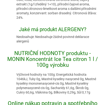
extrakt (1g/l zředěný 1+10), přírodní čajové aroma,
přírodní citronovo-limetkové aroma s dalšími přírodními
aromaty, konzervant: sorban draselný. Citronová šťáva:
24%.
Jaké má produkt ALERGENY?
Neobsahuje: Neobsahuje žádné povinné deklarace
alergenů
NUTRIČNÍ HODNOTY produktu -
MONIN Koncentrát Ice Tea citron 1 l /
100g výrobku
Výživové hodnoty na 100g: Energetická hodnota
1046kJ, Tuky 0g, Mastné kyseliny nasycené 0g, Mastné
kyseliny mononenasycené-cis 0g, Mastné kyseliny
polynenasycené-cis 0g, Sacharidy 61,6g, Škrob 0g,
Cukry 60,6g, Vláknina 0g, Bílkoviny 0,29g, Sůl 0,17g
Online nákup potravin a spotřebního