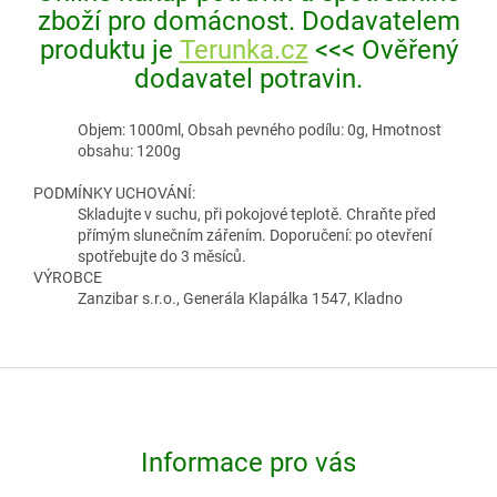
zboží pro domácnost. Dodavatelem
produktu je
Terunka.cz
<<< Ověřený
dodavatel potravin.
Objem: 1000ml, Obsah pevného podílu: 0g, Hmotnost
obsahu: 1200g
PODMÍNKY UCHOVÁNÍ:
Skladujte v suchu, při pokojové teplotě. Chraňte před
přímým slunečním zářením. Doporučení: po otevření
spotřebujte do 3 měsíců.
VÝROBCE
Zanzibar s.r.o., Generála Klapálka 1547, Kladno
Z
á
p
Informace pro vás
a