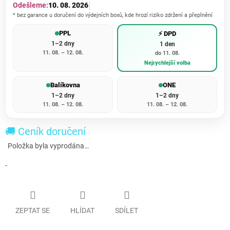
Odešleme:
10. 08. 2026
* bez garance u doručení do výdejních boxů, kde hrozí riziko zdržení a přeplnění
PPL
⚡ DPD
1–2 dny
1 den
11. 08. – 12. 08.
do 11. 08.
Nejrychlejší volba
Balíkovna
ONE
1–2 dny
1–2 dny
11. 08. – 12. 08.
11. 08. – 12. 08.
🚚 Ceník doručení
Položka byla vyprodána…
-
ZEPTAT SE
HLÍDAT
SDÍLET