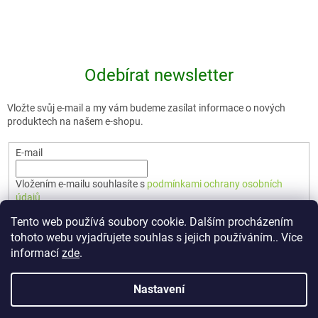
Odebírat newsletter
Vložte svůj e-mail a my vám budeme zasílat informace o nových
produktech na našem e-shopu.
E-mail
Vložením e-mailu souhlasíte s
podmínkami ochrany osobních
údajů
Tento web používá soubory cookie. Dalším procházením
PŘIHLÁSIT SE
tohoto webu vyjadřujete souhlas s jejich používáním.. Více
informací
zde
.
Nastavení
Vytvořil Shoptet Premium