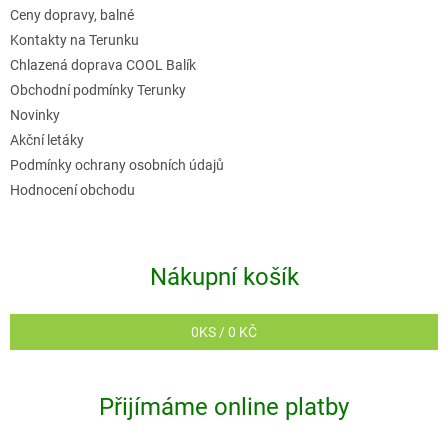
t
Ceny dopravy, balné
í
Kontakty na Terunku
Chlazená doprava COOL Balík
Obchodní podmínky Terunky
Novinky
Akční letáky
Podmínky ochrany osobních údajů
Hodnocení obchodu
Nákupní košík
0
KS /
0 KČ
Přijímáme online platby