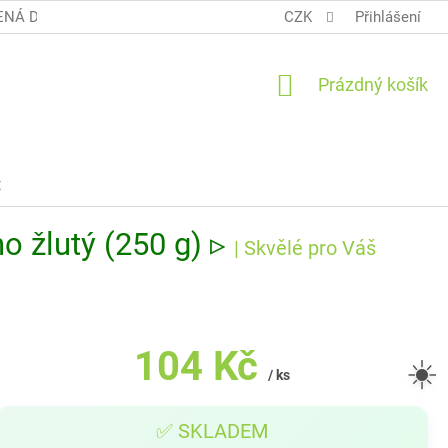
NÁ DOPRAVA COOL BALÍK
OBCHODNÍ PODMÍNKY TERUNKY
CZK
Přihlášení
NÁKUPNÍ
Prázdný košík
KOŠÍK
t
o žlutý (250 g) ▹
| Skvělé pro Váš
104 Kč
☀️
/ ks
Měrná
✅ SKLADEM