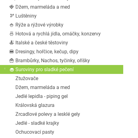
a
🍓 Džem, marmeláda a med
n
🫘 Luštěniny
e
l
🍚 Rýže a rýžové výrobky
🍜 Hotová a rychlá jídla, omáčky, konzervy
🍝 Italské a české těstoviny
🍔 Dresingy, hořčice, kečup, dipy
🍟 Brambůrky, Nachos, tyčinky, oříšky
🧁 Suroviny pro sladké pečení
Ztužovače
Džem, marmeláda a med
Jedlé lepidla - piping gel
Královská glazura
Zrcadlové polevy a lesklé gely
Jedlé - sladké krajky
Ochucovací pasty