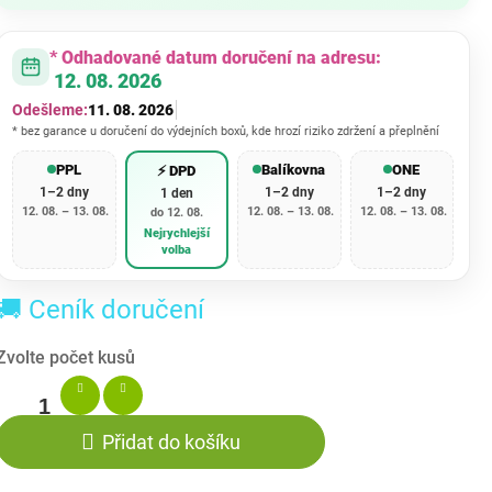
cena:
* Odhadované datum doručení na adresu:
12. 08. 2026
Odešleme:
11. 08. 2026
* bez garance u doručení do výdejních boxů, kde hrozí riziko zdržení a přeplnění
PPL
Balíkovna
ONE
⚡ DPD
1–2 dny
1–2 dny
1–2 dny
1 den
12. 08. – 13. 08.
12. 08. – 13. 08.
12. 08. – 13. 08.
do 12. 08.
Nejrychlejší
volba
🚚 Ceník doručení
Přidat do košíku