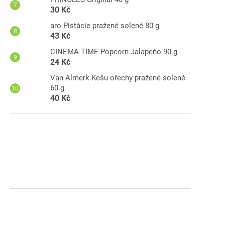
30 Kč
aro Pistácie pražené solené 80 g
43 Kč
CINEMA TIME Popcorn Jalapeňo 90 g
24 Kč
Van Almerk Kešu ořechy pražené solené
60 g
40 Kč