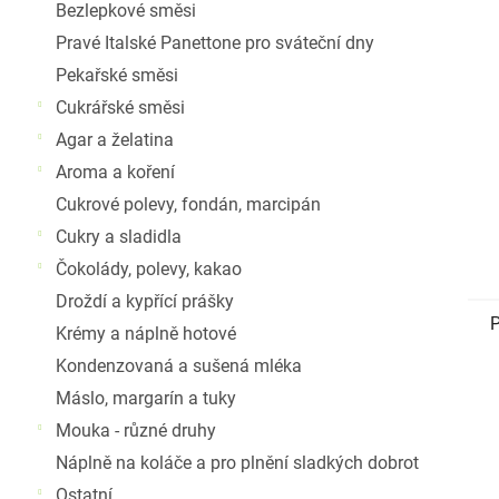
Bezlepkové směsi
Pravé Italské Panettone pro sváteční dny
Pekařské směsi
Cukrářské směsi
Agar a želatina
Aroma a koření
Cukrové polevy, fondán, marcipán
Cukry a sladidla
Čokolády, polevy, kakao
Droždí a kypřící prášky
P
Krémy a náplně hotové
Kondenzovaná a sušená mléka
Máslo, margarín a tuky
Mouka - různé druhy
Náplně na koláče a pro plnění sladkých dobrot
Ostatní