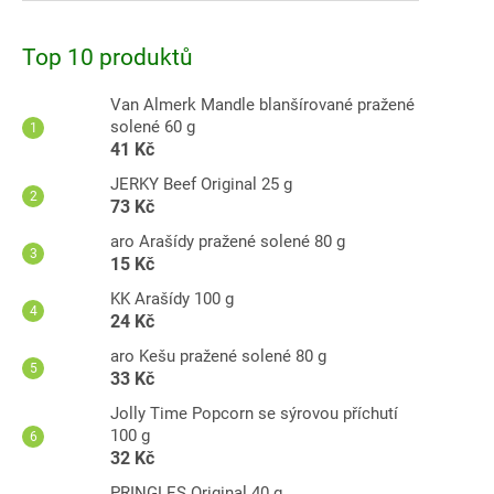
Top 10 produktů
Van Almerk Mandle blanšírované pražené
solené 60 g
41 Kč
JERKY Beef Original 25 g
73 Kč
aro Arašídy pražené solené 80 g
15 Kč
KK Arašídy 100 g
24 Kč
aro Kešu pražené solené 80 g
33 Kč
Jolly Time Popcorn se sýrovou příchutí
100 g
32 Kč
PRINGLES Original 40 g