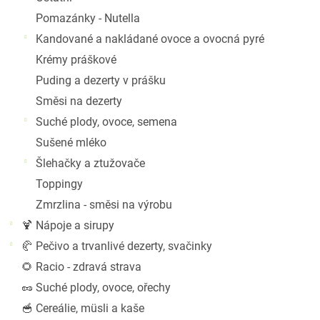
Pomazánky - Nutella
Kandované a nakládané ovoce a ovocná pyré
Krémy práškové
Puding a dezerty v prášku
Gi
Směsi na dezerty
m
Suché plody, ovoce, semena
Sušené mléko
Šlehačky a ztužovače
Toppingy
Zmrzlina - směsi na výrobu
-
🍹 Nápoje a sirupy
🥐 Pečivo a trvanlivé dezerty, svačinky
🌻 Racio - zdravá strava
🥜 Suché plody, ovoce, ořechy
🥣 Cereálie, müsli a kaše