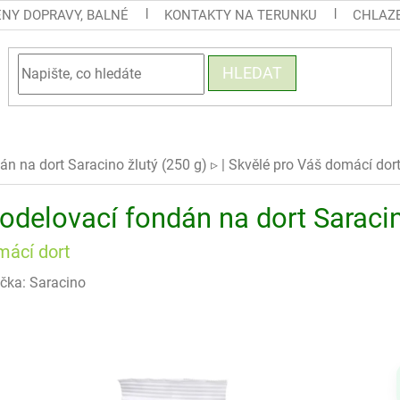
ENY DOPRAVY, BALNÉ
KONTAKTY NA TERUNKU
CHLAZE
HLEDAT
n na dort Saracino žlutý (250 g) ▹
| Skvělé pro Váš domácí dor
odelovací fondán na dort Saracin
mácí dort
čka:
Saracino