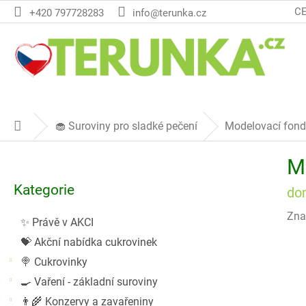
Přejít
C
+420 797728283
info@terunka.cz
na
obsah
🧁 Suroviny pro sladké pečení
Modelovací fondá
Domů
P
M
o
Přeskočit
s
Kategorie
kategorie
do
t
r
Zna
✨ Právě v AKCI
a
💝 Akční nabídka cukrovinek
n
n
🍭 Cukrovinky
í
🍳 Vaření - základní suroviny
p
👨‍🌾 Konzervy a zavařeniny