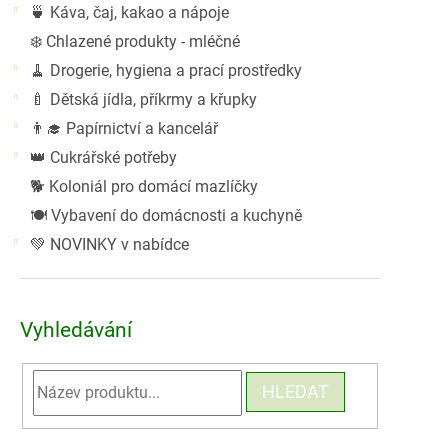
🍵 Káva, čaj, kakao a nápoje
❄️ Chlazené produkty - mléčné
🧹 Drogerie, hygiena a prací prostředky
🍼 Dětská jídla, příkrmy a křupky
👨‍🎓 Papírnictví a kancelář
👑 Cukrářské potřeby
🐕 Koloniál pro domácí mazlíčky
🍽️ Vybavení do domácnosti a kuchyně
💚 NOVINKY v nabídce
Vyhledávání
HLEDAT