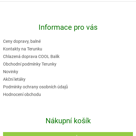
Z
á
p
Informace pro vás
a
t
Ceny dopravy, balné
í
Kontakty na Terunku
Chlazená doprava COOL Balík
Obchodní podmínky Terunky
Novinky
Akční letáky
Podmínky ochrany osobních údajů
Hodnocení obchodu
Nákupní košík