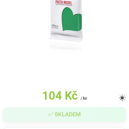
104 Kč
☀️
/ ks
Měrná
✅ SKLADEM
cena: