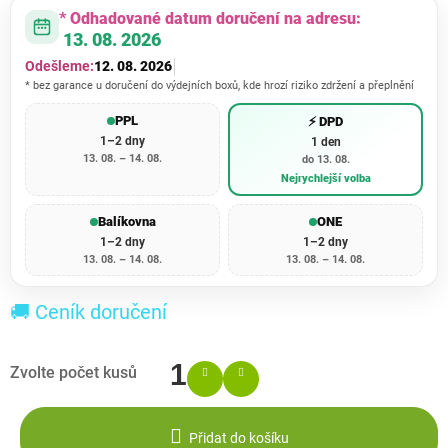
* Odhadované datum doručení na adresu:
13. 08. 2026
Odešleme:
12. 08. 2026
* bez garance u doručení do výdejních boxů, kde hrozí riziko zdržení a přeplnění
PPL
⚡ DPD
1–2 dny
1 den
13. 08. – 14. 08.
do 13. 08.
Nejrychlejší volba
Balíkovna
ONE
1–2 dny
1–2 dny
13. 08. – 14. 08.
13. 08. – 14. 08.
🚚 Ceník doručení
Přidat do košíku