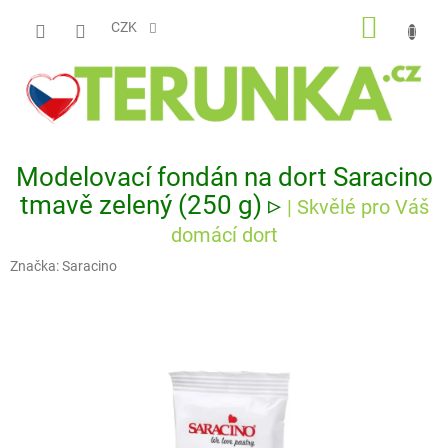
Přejít
NÁKUP
na
CZK
obsah
KOŠÍK
Modelovací fondán na dort Saracino
tmavě zelený (250 g) ▹
| Skvělé pro Váš
domácí dort
Značka:
Saracino