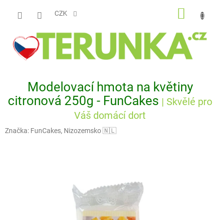
Přejít
NÁKUP
na
CZK
obsah
KOŠÍK
Modelovací hmota na květiny
citronová 250g - FunCakes
| Skvělé pro
Váš domácí dort
Značka:
FunCakes, Nizozemsko 🇳🇱