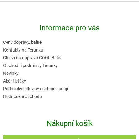
Z
á
p
Informace pro vás
a
t
Ceny dopravy, balné
í
Kontakty na Terunku
Chlazená doprava COOL Balík
Obchodní podmínky Terunky
Novinky
Akční letáky
Podmínky ochrany osobních údajů
Hodnocení obchodu
Nákupní košík