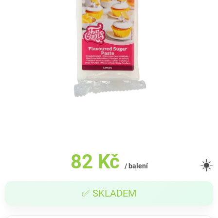
82 Kč
☀️
/ balení
Měrná
✅ SKLADEM
cena: