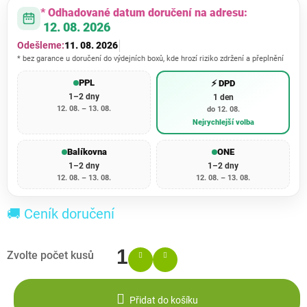
* Odhadované datum doručení na adresu:
12. 08. 2026
Odešleme:
11. 08. 2026
* bez garance u doručení do výdejních boxů, kde hrozí riziko zdržení a přeplnění
PPL
⚡ DPD
1–2 dny
1 den
12. 08. – 13. 08.
do 12. 08.
Nejrychlejší volba
Balíkovna
ONE
1–2 dny
1–2 dny
12. 08. – 13. 08.
12. 08. – 13. 08.
🚚 Ceník doručení
Přidat do košíku