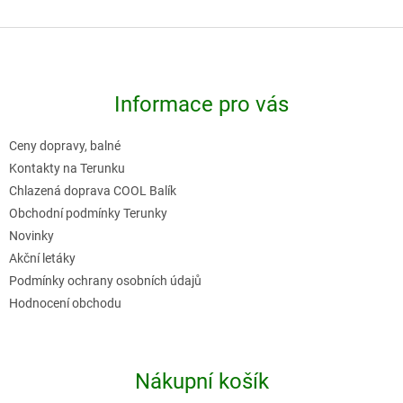
Z
á
p
Informace pro vás
a
t
Ceny dopravy, balné
í
Kontakty na Terunku
Chlazená doprava COOL Balík
Obchodní podmínky Terunky
Novinky
Akční letáky
Podmínky ochrany osobních údajů
Hodnocení obchodu
Nákupní košík