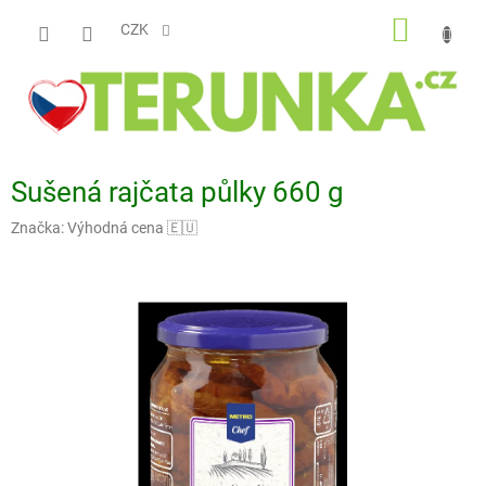
Přejít
NÁKUP
na
CZK
obsah
KOŠÍK
Sušená rajčata půlky 660 g
Značka:
Výhodná cena 🇪🇺