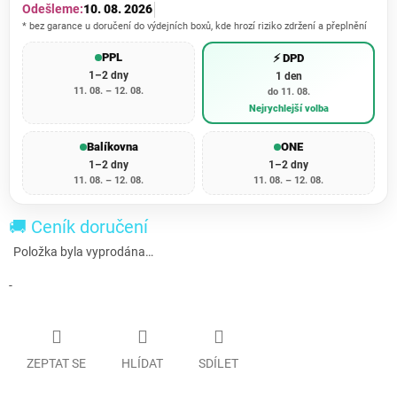
Odešleme:
10. 08. 2026
* bez garance u doručení do výdejních boxů, kde hrozí riziko zdržení a přeplnění
PPL
⚡ DPD
1–2 dny
1 den
11. 08. – 12. 08.
do 11. 08.
Nejrychlejší volba
Balíkovna
ONE
1–2 dny
1–2 dny
11. 08. – 12. 08.
11. 08. – 12. 08.
🚚 Ceník doručení
Položka byla vyprodána…
-
ZEPTAT SE
HLÍDAT
SDÍLET