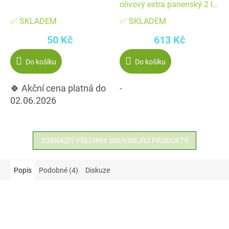
olivový extra panenský 2 l
PET
✅ SKLADEM
✅ SKLADEM
50 Kč
613 Kč
Do košíku
Do košíku
🍀 Akční cena platná do
-
02.06.2026
ZOBRAZIT VŠECHNY SOUVISEJÍCÍ PRODUKTY
Popis
Podobné (4)
Diskuze
Akce