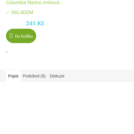
Columbia Narino zrnková
226 g
✅ SKLADEM
241 Kč
Do košíku
-
Popis
Podobné (8)
Diskuze
Akce
Akce