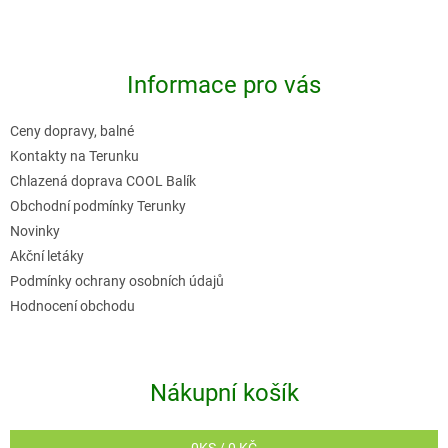
Z
á
p
Informace pro vás
a
t
Ceny dopravy, balné
í
Kontakty na Terunku
Chlazená doprava COOL Balík
Obchodní podmínky Terunky
Novinky
Akční letáky
Podmínky ochrany osobních údajů
Hodnocení obchodu
Nákupní košík