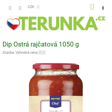
Přejít
NÁKUP
na
CZK
obsah
KOŠÍK
Dip Ostrá rajčatová 1050 g
Značka:
Výhodná cena 🇪🇺