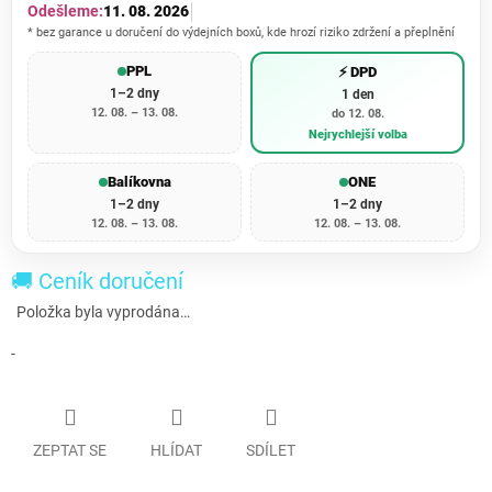
Odešleme:
11. 08. 2026
* bez garance u doručení do výdejních boxů, kde hrozí riziko zdržení a přeplnění
PPL
⚡ DPD
1–2 dny
1 den
12. 08. – 13. 08.
do 12. 08.
Nejrychlejší volba
Balíkovna
ONE
1–2 dny
1–2 dny
12. 08. – 13. 08.
12. 08. – 13. 08.
🚚 Ceník doručení
Položka byla vyprodána…
-
ZEPTAT SE
HLÍDAT
SDÍLET