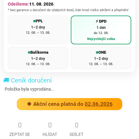
Odešleme:
11. 08. 2026
* bez garance u doručení do výdejních boxů, kde hrozí riziko zdržení a přeplnění
PPL
⚡ DPD
1–2 dny
1 den
12. 08. – 13. 08.
do 12. 08.
Nejrychlejší volba
Balíkovna
ONE
1–2 dny
1–2 dny
12. 08. – 13. 08.
12. 08. – 13. 08.
🚚 Ceník doručení
Položka byla vyprodána…
🍀 Akční cena platná do
02.06.2026
ZEPTAT SE
HLÍDAT
SDÍLET