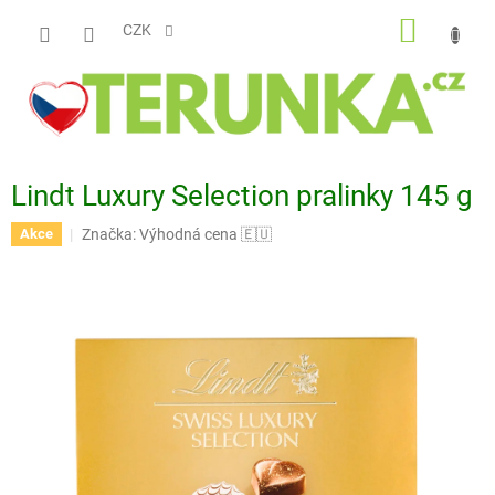
Přejít
NÁKUP
na
CZK
obsah
KOŠÍK
Lindt Luxury Selection pralinky 145 g
Značka:
Výhodná cena 🇪🇺
Akce