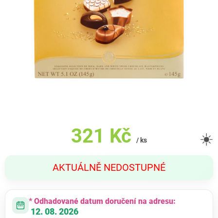
321 Kč
☀️
/ ks
Měrná
AKTUÁLNĚ NEDOSTUPNÉ
cena:
* Odhadované datum doručení na adresu:
12. 08. 2026