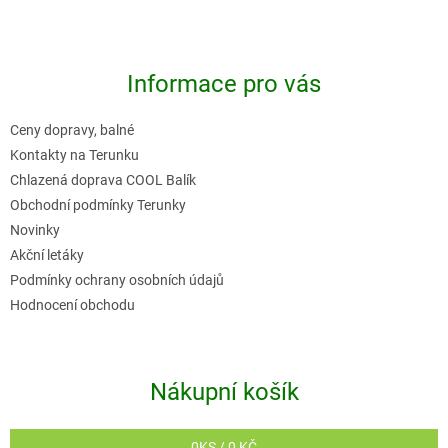
Z
á
p
Informace pro vás
a
t
Ceny dopravy, balné
í
Kontakty na Terunku
Chlazená doprava COOL Balík
Obchodní podmínky Terunky
Novinky
Akční letáky
Podmínky ochrany osobních údajů
Hodnocení obchodu
Nákupní košík
0
KS /
0 KČ