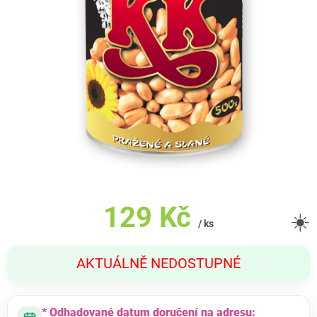
129 Kč
☀️
/ ks
Měrná
AKTUÁLNĚ NEDOSTUPNÉ
cena:
* Odhadované datum doručení na adresu: