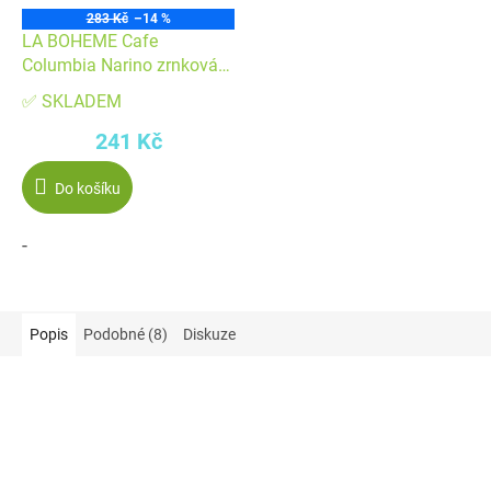
283 Kč
–14 %
LA BOHEME Cafe
Columbia Narino zrnková
226 g
✅ SKLADEM
241 Kč
Do košíku
-
Popis
Podobné (8)
Diskuze
Akce
Akce