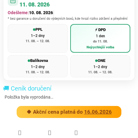
11. 08. 2026
Odešleme:
10. 08. 2026
* bez garance u doručení do výdejních boxů, kde hrozí riziko zdržení a přeplnění
PPL
⚡ DPD
1–2 dny
1 den
11. 08. – 12. 08.
do 11. 08.
Nejrychlejší volba
Balíkovna
ONE
1–2 dny
1–2 dny
11. 08. – 12. 08.
11. 08. – 12. 08.
🚚 Ceník doručení
Položka byla vyprodána…
🍀 Akční cena platná do
16.06.2026