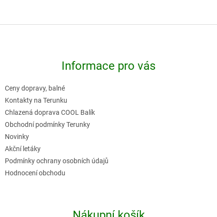
Z
á
p
Informace pro vás
a
t
Ceny dopravy, balné
í
Kontakty na Terunku
Chlazená doprava COOL Balík
Obchodní podmínky Terunky
Novinky
Akční letáky
Podmínky ochrany osobních údajů
Hodnocení obchodu
Nákupní košík