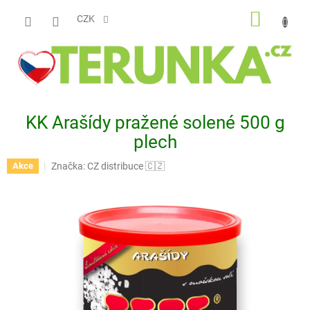
Přejít
NÁKUP
na
CZK
obsah
KOŠÍK
KK Arašídy pražené solené 500 g
plech
Značka:
CZ distribuce 🇨🇿
Akce