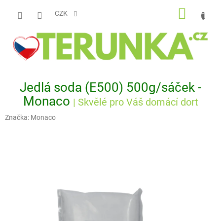
Přejít
NÁKUP
na
CZK
obsah
KOŠÍK
Jedlá soda (E500) 500g/sáček -
Monaco
| Skvělé pro Váš domácí dort
Značka:
Monaco