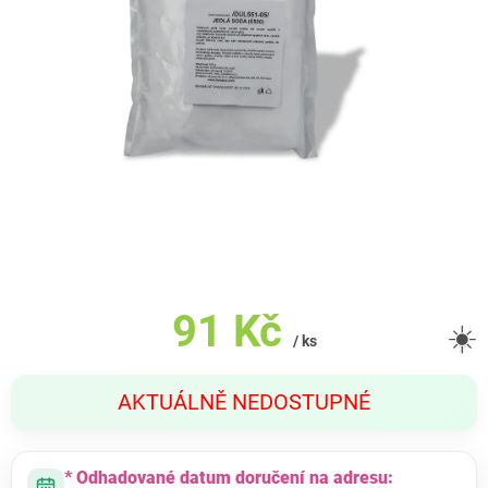
91 Kč
☀️
/ ks
Měrná
AKTUÁLNĚ NEDOSTUPNÉ
cena:
* Odhadované datum doručení na adresu: