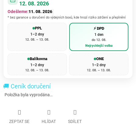
12. 08. 2026
Odešleme:
11. 08. 2026
* bez garance u doručení do výdejních boxů, kde hrozí riziko zdržení a přeplnění
PPL
⚡ DPD
1–2 dny
1 den
12. 08. – 13. 08.
do 12. 08.
Nejrychlejší volba
Balíkovna
ONE
1–2 dny
1–2 dny
12. 08. – 13. 08.
12. 08. – 13. 08.
🚚 Ceník doručení
Položka byla vyprodána…
ZEPTAT SE
HLÍDAT
SDÍLET