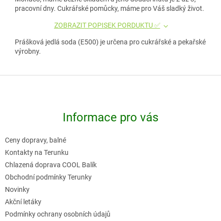
pracovní dny. Cukrářské pomůcky, máme pro Váš sladký život.
ZOBRAZIT POPISEK PORDUKTU ✅
Prášková jedlá soda (E500) je určena pro cukrářské a pekařské
výrobny.
Z
á
p
Informace pro vás
a
t
Ceny dopravy, balné
í
Kontakty na Terunku
Chlazená doprava COOL Balík
Obchodní podmínky Terunky
Novinky
Akční letáky
Podmínky ochrany osobních údajů