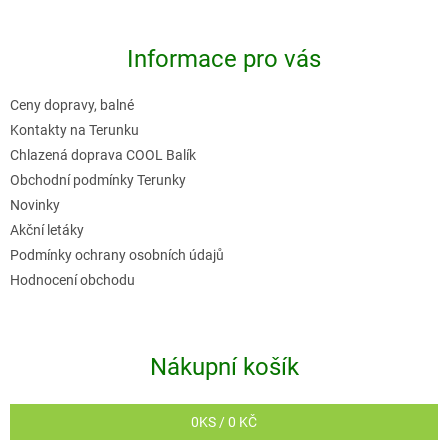
á
p
Informace pro vás
a
t
Ceny dopravy, balné
í
Kontakty na Terunku
Chlazená doprava COOL Balík
Obchodní podmínky Terunky
Novinky
Akční letáky
Podmínky ochrany osobních údajů
Hodnocení obchodu
Nákupní košík
0
KS /
0 KČ