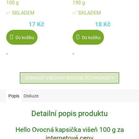
100 g
190 g
✅ SKLADEM
✅ SKLADEM
17 Kč
18 Kč
Do košíku
Do košíku
-
-
ZOBRAZIT VŠECHNY SOUVISEJÍCÍ PRODUKTY
Popis
Diskuze
Detailní popis produktu
Hello Ovocná kapsička višeň 100 g za
internetové ceny