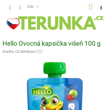
Přejít
NÁKUP
na
CZK
obsah
KOŠÍK
Hello Ovocná kapsička višeň 100 g
Značka:
CZ distribuce 🇨🇿