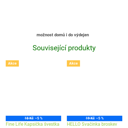
možnost domů i do výdejen
Související produkty
Akce
Akce
18 Kč
–5 %
19 Kč
–5 %
Fine Life Kapsička švestka
HELLO Svačinka broskev