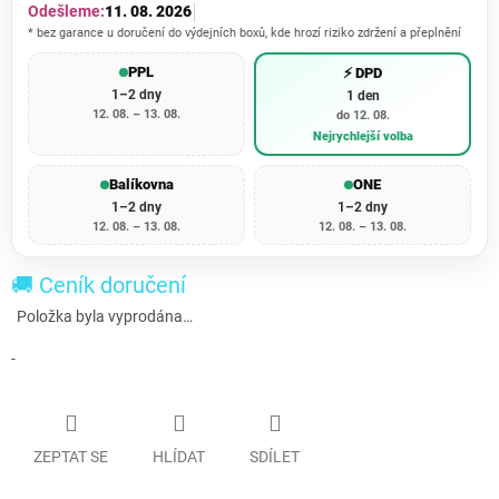
Odešleme:
11. 08. 2026
* bez garance u doručení do výdejních boxů, kde hrozí riziko zdržení a přeplnění
PPL
⚡ DPD
1–2 dny
1 den
12. 08. – 13. 08.
do 12. 08.
Nejrychlejší volba
Balíkovna
ONE
1–2 dny
1–2 dny
12. 08. – 13. 08.
12. 08. – 13. 08.
🚚 Ceník doručení
Položka byla vyprodána…
-
ZEPTAT SE
HLÍDAT
SDÍLET