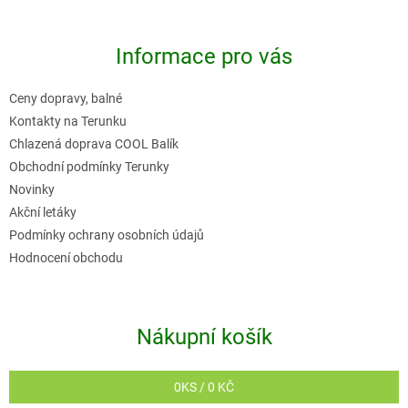
á
p
Informace pro vás
a
t
Ceny dopravy, balné
í
Kontakty na Terunku
Chlazená doprava COOL Balík
Obchodní podmínky Terunky
Novinky
Akční letáky
Podmínky ochrany osobních údajů
Hodnocení obchodu
Nákupní košík
0
KS /
0 KČ