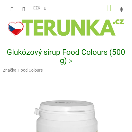
Přejít
NÁKUP
na
CZK
obsah
KOŠÍK
Glukózový sirup Food Colours (500
g) ▹
Značka:
Food Colours