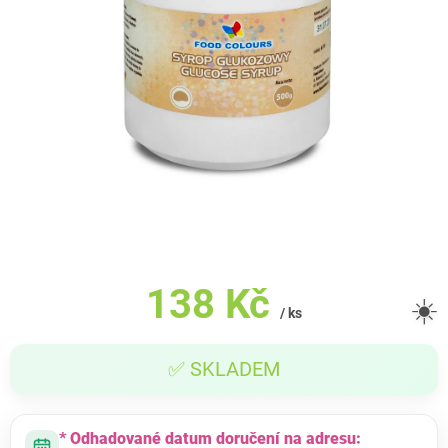
138 Kč
☀️
/ ks
Měrná
✅ SKLADEM
cena:
* Odhadované datum doručení na adresu: