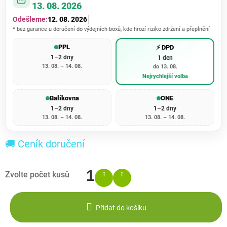
13. 08. 2026
Odešleme:
12. 08. 2026
* bez garance u doručení do výdejních boxů, kde hrozí riziko zdržení a přeplnění
PPL
⚡ DPD
1–2 dny
1 den
13. 08. – 14. 08.
do 13. 08.
Nejrychlejší volba
Balíkovna
ONE
1–2 dny
1–2 dny
13. 08. – 14. 08.
13. 08. – 14. 08.
🚚 Ceník doručení
Přidat do košíku