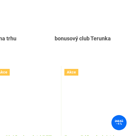
 na trhu
bonusový club Terunka
Akce
Akce
268 Kč
–4 %