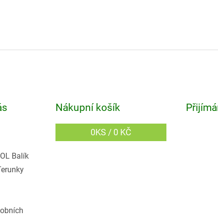
ás
Nákupní košík
Přijímá
0
KS /
0 KČ
OL Balík
Terunky
obních