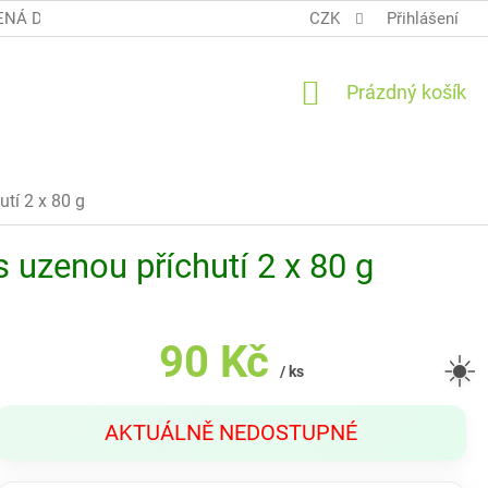
NÁ DOPRAVA COOL BALÍK
OBCHODNÍ PODMÍNKY TERUNKY
CZK
Přihlášení
NÁKUPNÍ
Prázdný košík
KOŠÍK
tí 2 x 80 g
uzenou příchutí 2 x 80 g
90 Kč
☀️
/ ks
Měrná
AKTUÁLNĚ NEDOSTUPNÉ
cena: