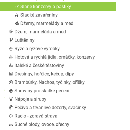
a
🍗 Slané konzervy a paštiky
n
🍒 Sladké zavařeniny
e
l
🍯 Džemy, marmelády a med
🍓 Džem, marmeláda a med
🫘 Luštěniny
🍚 Rýže a rýžové výrobky
🍜 Hotová a rychlá jídla, omáčky, konzervy
🍝 Italské a české těstoviny
🍔 Dresingy, hořčice, kečup, dipy
🍟 Brambůrky, Nachos, tyčinky, oříšky
🧁 Suroviny pro sladké pečení
🍹 Nápoje a sirupy
🥐 Pečivo a trvanlivé dezerty, svačinky
🌻 Racio - zdravá strava
🥜 Suché plody, ovoce, ořechy