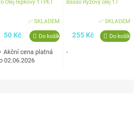
ro Olej řepkový 1 l PET
Basso Rýžový olej 1 l
✅ SKLADEM
✅ SKLADEM
50 Kč
255 Kč
Do košíku
Do košíku
 Akční cena platná
-
o 02.06.2026
Akce