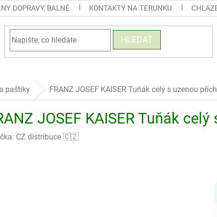
ENY DOPRAVY, BALNÉ
KONTAKTY NA TERUNKU
CHLAZE
HLEDAT
a paštiky
FRANZ JOSEF KAISER Tuňák celý s uzenou příchu
RANZ JOSEF KAISER Tuňák celý s 
čka:
CZ distribuce 🇨🇿