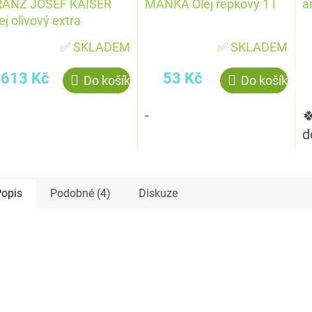
RANZ JOSEF KAISER
MANKA Olej řepkový 1 l
a
ej olivový extra
nenský 2 l PET
✅ SKLADEM
✅ SKLADEM
613 Kč
53 Kč
Do košíku
Do košíku
-

d
opis
Podobné (4)
Diskuze
kce