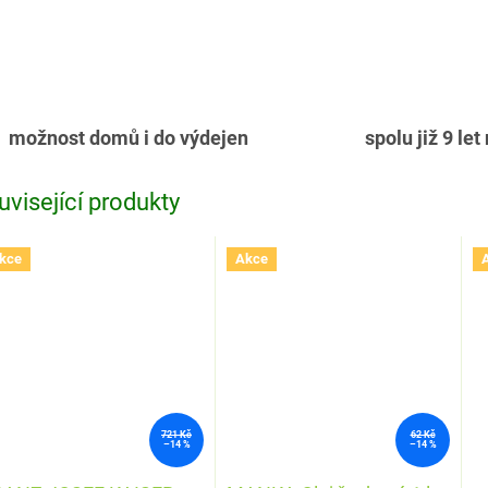
možnost domů i do výdejen
spolu již 9 let
uvisející produkty
kce
Akce
721 Kč
62 Kč
–14 %
–14 %