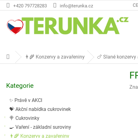
Přejít
C
+420 797728283
info@terunka.cz
na
obsah
👨‍🌾 Konzervy a zavařeniny
🍗 Slané konzervy 
Domů
P
F
o
Přeskočit
s
Kategorie
kategorie
Zna
t
r
✨ Právě v AKCI
a
💝 Akční nabídka cukrovinek
n
n
🍭 Cukrovinky
í
🍳 Vaření - základní suroviny
p
👨‍🌾 Konzervy a zavařeniny