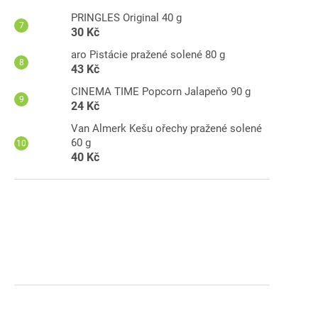
PRINGLES Original 40 g
30 Kč
aro Pistácie pražené solené 80 g
43 Kč
ar
CINEMA TIME Popcorn Jalapeňo 90 g
24 Kč
Van Almerk Kešu ořechy pražené solené
60 g
40 Kč
-