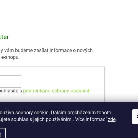
tter
 my vám budeme zasílat informace o nových
 e-shopu.
ouhlasíte s
podmínkami ochrany osobních
oužívá soubory cookie. Dalším procházením tohoto
jete souhlas s jejich používáním.. Více informací
zde
.
í