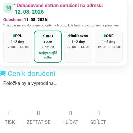
* Odhadované datum doručení na adresu:
12. 08. 2026
Odešleme:
11. 08. 2026
* bez garance u doručení do výdejních boxů, kde hrozí riziko zdržení a přeplnění
PPL
Balíkovna
ONE
⚡ DPD
1–2 dny
1–2 dny
1–2 dny
1 den
12. 08. – 13. 08.
12. 08. – 13. 08.
12. 08. – 13. 08.
do 12. 08.
Nejrychlejší
volba
🚚 Ceník doručení
Položka byla vyprodána…
TISK
ZEPTAT SE
HLÍDAT
SDÍLET