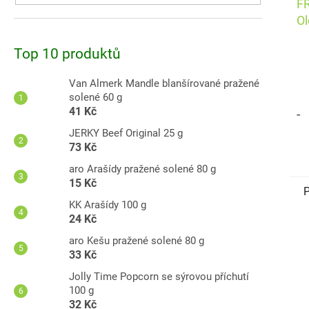
F
Ol
pa
Top 10 produktů
Van Almerk Mandle blanšírované pražené
solené 60 g
41 Kč
-
JERKY Beef Original 25 g
73 Kč
aro Arašídy pražené solené 80 g
15 Kč
P
KK Arašídy 100 g
24 Kč
A
aro Kešu pražené solené 80 g
33 Kč
Jolly Time Popcorn se sýrovou příchutí
100 g
32 Kč