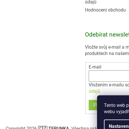
údajů
Hodnocení obchodu
Odebírat newsle
Vložte svůj e-mail a
produktech na našem
E-mail
Vložením e-mailu s
údajů
PŘIHLÁSIT SE
Tento web p
webu vyjadřu
Nastaven
Copyright 2026
🇨🇿 TERUNKA
. Všechna práva vyhrazena.