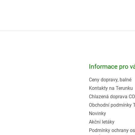
Z
á
p
a
t
Informace pro v
í
Ceny dopravy, balné
Kontakty na Terunku
Chlazená doprava CO
Obchodní podmínky 
Novinky
Akční letáky
Podmínky ochrany os