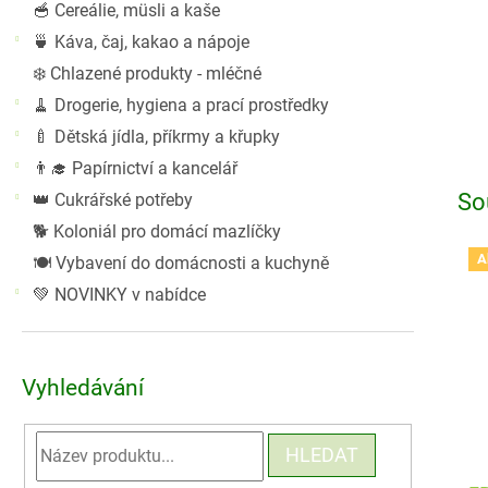
🥣 Cereálie, müsli a kaše
🍵 Káva, čaj, kakao a nápoje
❄️ Chlazené produkty - mléčné
🧹 Drogerie, hygiena a prací prostředky
🍼 Dětská jídla, příkrmy a křupky
👨‍🎓 Papírnictví a kancelář
So
👑 Cukrářské potřeby
🐕 Koloniál pro domácí mazlíčky
A
🍽️ Vybavení do domácnosti a kuchyně
💚 NOVINKY v nabídce
Vyhledávání
HLEDAT