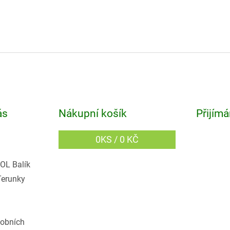
ás
Nákupní košík
Přijímá
0
KS /
0 KČ
OL Balík
Terunky
obních