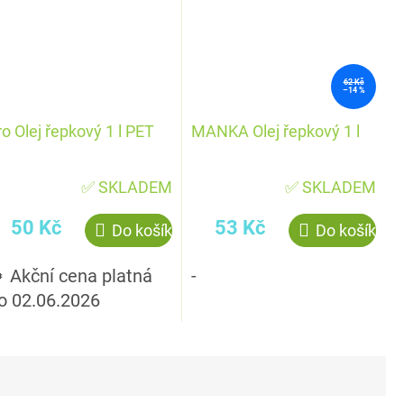
62 Kč
–14 %
ro Olej řepkový 1 l PET
MANKA Olej řepkový 1 l
✅ SKLADEM
✅ SKLADEM
50 Kč
53 Kč
Do košíku
Do košíku
 Akční cena platná
-
o 02.06.2026