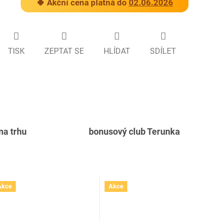
🍀 Akční cena platná do
02.06.2026
TISK
ZEPTAT SE
HLÍDAT
SDÍLET
 na trhu
bonusový club Terunka
Akce
Akce