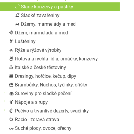
a
🍗 Slané konzervy a paštiky
n
🍒 Sladké zavařeniny
e
l
🍯 Džemy, marmelády a med
🍓 Džem, marmeláda a med
🫘 Luštěniny
🍚 Rýže a rýžové výrobky
🍜 Hotová a rychlá jídla, omáčky, konzervy
🍝 Italské a české těstoviny
🍔 Dresingy, hořčice, kečup, dipy
🍟 Brambůrky, Nachos, tyčinky, oříšky
🧁 Suroviny pro sladké pečení
🍹 Nápoje a sirupy
🥐 Pečivo a trvanlivé dezerty, svačinky
🌻 Racio - zdravá strava
🥜 Suché plody, ovoce, ořechy