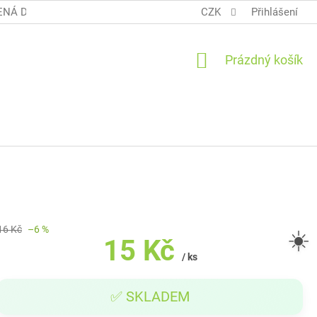
NÁ DOPRAVA COOL BALÍK
OBCHODNÍ PODMÍNKY TERUNKY
CZK
Přihlášení
NÁKUPNÍ
Prázdný košík
KOŠÍK
16 Kč
–6 %
☀️
15 Kč
/ ks
Měrná
✅ SKLADEM
cena: