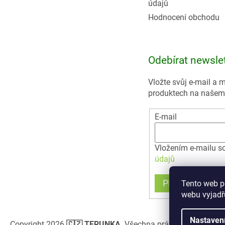
údajů
Hodnocení obchodu
Odebírat newsle
Vložte svůj e-mail a
produktech na našem
E-mail
Vložením e-mailu s
údajů
PŘIHLÁSIT SE
Tento web p
webu vyjadřu
Nastaven
Copyright 2026
🇨🇿 TERUNKA
. Všechna práva vyhrazena.