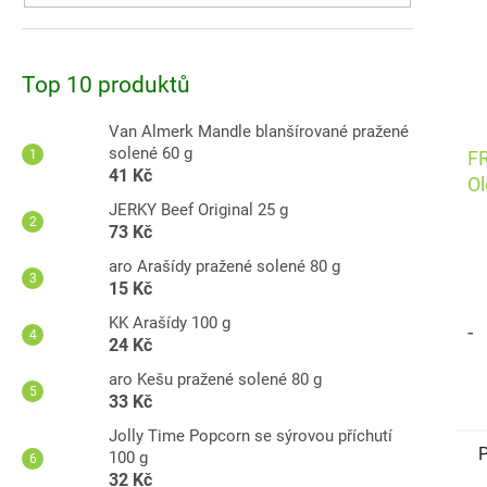
Top 10 produktů
Van Almerk Mandle blanšírované pražené
solené 60 g
F
41 Kč
Ol
pa
JERKY Beef Original 25 g
73 Kč
aro Arašídy pražené solené 80 g
15 Kč
KK Arašídy 100 g
-
24 Kč
aro Kešu pražené solené 80 g
33 Kč
Jolly Time Popcorn se sýrovou příchutí
P
100 g
32 Kč