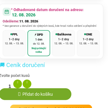
* Odhadované datum doručení na adresu:
12. 08. 2026
Odešleme:
11. 08. 2026
* bez garance u doručení do výdejních boxů, kde hrozí riziko zdržení a přeplnění
PPL
Balíkovna
ONE
⚡ DPD
1–2 dny
1–2 dny
1–2 dny
1 den
12. 08. – 13. 08.
12. 08. – 13. 08.
12. 08. – 13. 08.
do 12. 08.
Nejrychlejší
volba
🚚 Ceník doručení
Přidat do košíku