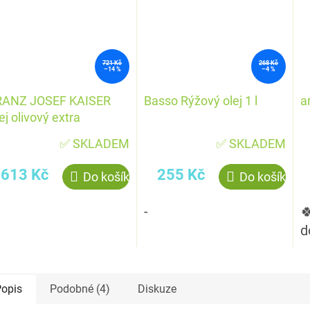
721 Kč
268 Kč
–14 %
–4 %
RANZ JOSEF KAISER
Basso Rýžový olej 1 l
a
ej olivový extra
nenský 2 l PET
✅ SKLADEM
✅ SKLADEM
613 Kč
255 Kč
Do košíku
Do košíku
-

d
opis
Podobné (4)
Diskuze