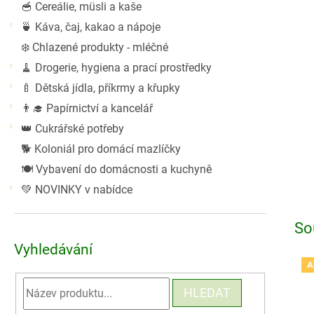
🥣 Cereálie, müsli a kaše
🍵 Káva, čaj, kakao a nápoje
❄️ Chlazené produkty - mléčné
🧹 Drogerie, hygiena a prací prostředky
🍼 Dětská jídla, příkrmy a křupky
👨‍🎓 Papírnictví a kancelář
👑 Cukrářské potřeby
🐕 Koloniál pro domácí mazlíčky
🍽️ Vybavení do domácnosti a kuchyně
💚 NOVINKY v nabídce
So
Vyhledávání
A
HLEDAT