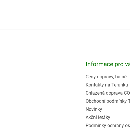
Z
á
p
a
t
Informace pro v
í
Ceny dopravy, balné
Kontakty na Terunku
Chlazená doprava CO
Obchodní podmínky 
Novinky
Akční letáky
Podmínky ochrany os