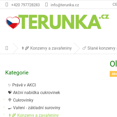
Přejít
C
+420 797728283
info@terunka.cz
na
obsah
👨‍🌾 Konzervy a zavařeniny
🍗 Slané konzervy 
Domů
P
Ol
o
Přeskočit
s
Kategorie
kategorie
Ak
t
r
✨ Právě v AKCI
a
💝 Akční nabídka cukrovinek
n
n
🍭 Cukrovinky
í
🍳 Vaření - základní suroviny
p
👨‍🌾 Konzervy a zavařeniny