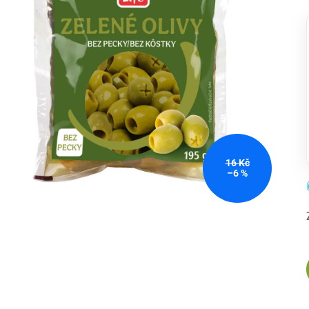
16 Kč
–6 %