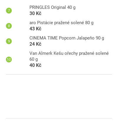
PRINGLES Original 40 g
A
30 Kč
aro Pistácie pražené solené 80 g
43 Kč
CINEMA TIME Popcorn Jalapeňo 90 g
24 Kč
Van Almerk Kešu ořechy pražené solené
60 g
40 Kč
ar
-