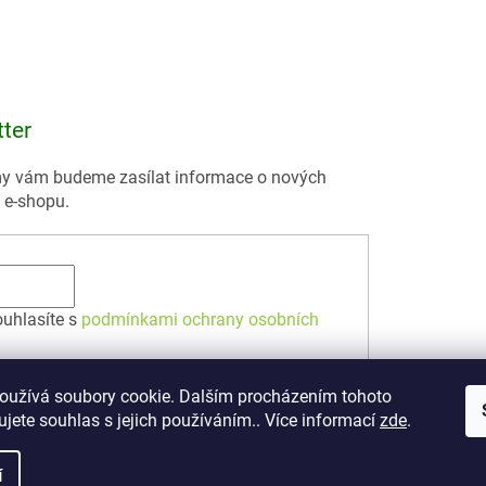
tter
 my vám budeme zasílat informace o nových
 e-shopu.
ouhlasíte s
podmínkami ochrany osobních
oužívá soubory cookie. Dalším procházením tohoto
jete souhlas s jejich používáním.. Více informací
zde
.
í