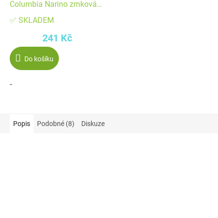
Columbia Narino zrnková
226 g
✅ SKLADEM
241 Kč
Do košíku
-
Popis
Podobné (8)
Diskuze