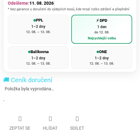
Odešleme:
11. 08. 2026
* bez garance u doručení do výdejních boxů, kde hrozí riziko zdržení a přeplnění
PPL
⚡ DPD
1–2 dny
1 den
12. 08. – 13. 08.
do 12. 08.
Nejrychlejší volba
Balíkovna
ONE
1–2 dny
1–2 dny
12. 08. – 13. 08.
12. 08. – 13. 08.
🚚 Ceník doručení
Položka byla vyprodána…
-
ZEPTAT SE
HLÍDAT
SDÍLET