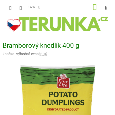
Přejít
NÁKUP
na
CZK
obsah
KOŠÍK
Bramborový knedlík 400 g
Značka:
Výhodná cena 🇪🇺