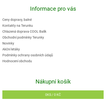
p
Informace pro vás
a
t
Ceny dopravy, balné
í
Kontakty na Terunku
Chlazená doprava COOL Balík
Obchodní podmínky Terunky
Novinky
Akční letáky
Podmínky ochrany osobních údajů
Hodnocení obchodu
Nákupní košík
0
KS /
0 KČ