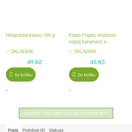
Holandské kakao 100 g
Frape Frapko instantní
nápoj banánový s
vlákninou 200 g
✅ SKLADEM
✅ SKLADEM
49 Kč
45 Kč
Do košíku
Do košíku
-
-
ZOBRAZIT VŠECHNY SOUVISEJÍCÍ PRODUKTY
Popis
Podobné (8)
Diskuze