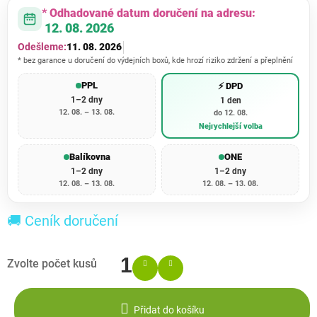
* Odhadované datum doručení na adresu:
12. 08. 2026
Odešleme:
11. 08. 2026
* bez garance u doručení do výdejních boxů, kde hrozí riziko zdržení a přeplnění
PPL
⚡ DPD
1–2 dny
1 den
12. 08. – 13. 08.
do 12. 08.
Nejrychlejší volba
Balíkovna
ONE
1–2 dny
1–2 dny
12. 08. – 13. 08.
12. 08. – 13. 08.
🚚 Ceník doručení
Přidat do košíku