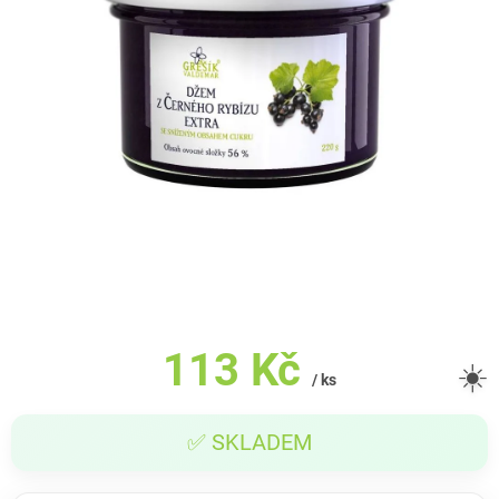
113 Kč
☀️
/ ks
Měrná
✅ SKLADEM
cena: