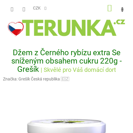
Přejít
NÁKUP
na
CZK
obsah
KOŠÍK
Džem z Černého rybízu extra Se
sníženým obsahem cukru 220g -
Grešík
| Skvělé pro Váš domácí dort
Značka:
Grešík Česká republika 🇨🇿