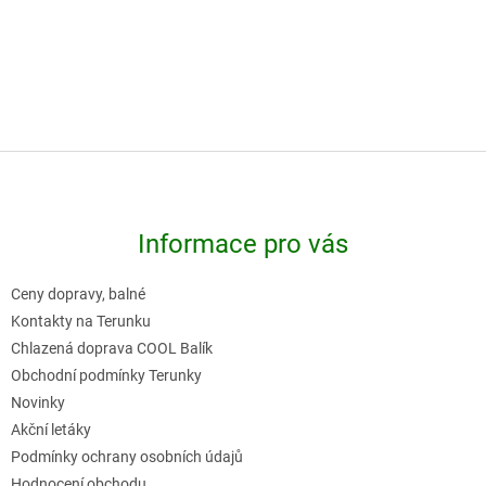
-
-
Z
á
p
Informace pro vás
a
t
Ceny dopravy, balné
í
Kontakty na Terunku
Chlazená doprava COOL Balík
Obchodní podmínky Terunky
Novinky
Akční letáky
Podmínky ochrany osobních údajů
Hodnocení obchodu