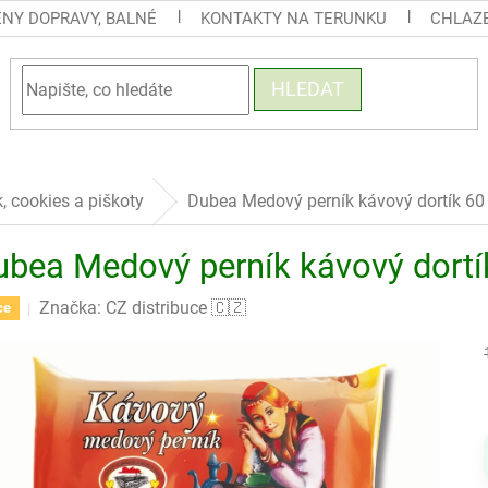
ENY DOPRAVY, BALNÉ
KONTAKTY NA TERUNKU
CHLAZE
HLEDAT
k, cookies a piškoty
Dubea Medový perník kávový dortík 60
ubea Medový perník kávový dortí
Značka:
CZ distribuce 🇨🇿
ce