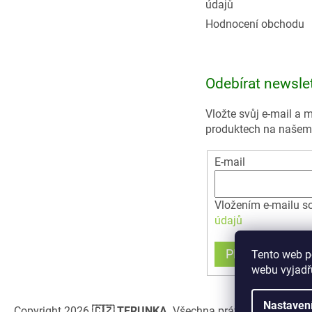
údajů
Hodnocení obchodu
Odebírat newsle
Vložte svůj e-mail a
produktech na našem
E-mail
Vložením e-mailu s
údajů
PŘIHLÁSIT SE
Tento web p
webu vyjadřu
Nastaven
Copyright 2026
🇨🇿 TERUNKA
. Všechna práva vyhrazena.