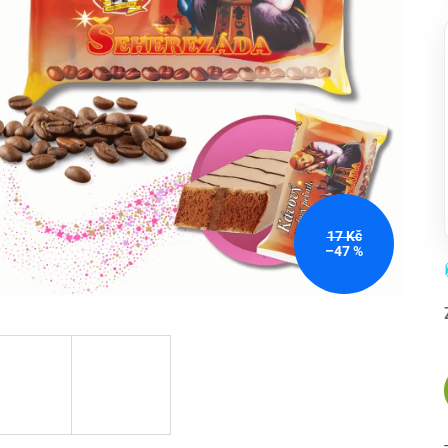
17 Kč
–47 %
-