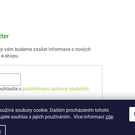
tter
 my vám budeme zasílat informace o nových
 e-shopu.
ouhlasíte s
podmínkami ochrany osobních
oužívá soubory cookie. Dalším procházením tohoto
jete souhlas s jejich používáním.. Více informací
zde
.
í