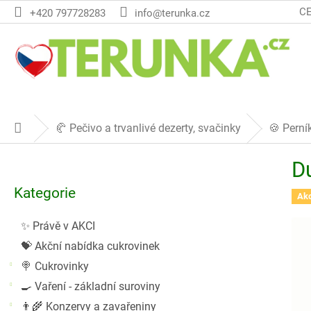
Přejít
C
+420 797728283
info@terunka.cz
na
obsah
🥐 Pečivo a trvanlivé dezerty, svačinky
🍪 Perní
Domů
P
D
o
Přeskočit
s
Kategorie
kategorie
Ak
t
r
✨ Právě v AKCI
a
💝 Akční nabídka cukrovinek
n
n
🍭 Cukrovinky
í
🍳 Vaření - základní suroviny
p
👨‍🌾 Konzervy a zavařeniny