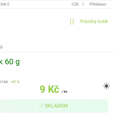
NÁ DOPRAVA COOL BALÍK
OBCHODNÍ PODMÍNKY TERUNKY
CZK
Přihlášení
NÁKUPNÍ
Prázdný košík
KOŠÍK
 g
k 60 g
17 Kč
–47 %
☀️
9 Kč
/ ks
Měrná
✅ SKLADEM
cena: