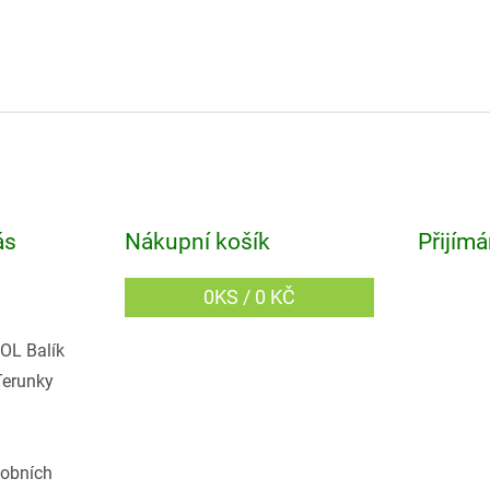
ás
Nákupní košík
Přijímá
0
KS /
0 KČ
OL Balík
Terunky
obních