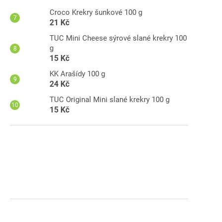
Croco Krekry šunkové 100 g
21 Kč
TUC Mini Cheese sýrové slané krekry 100
g
15 Kč
KK Arašídy 100 g
24 Kč
Ho
TUC Original Mini slané krekry 100 g
15 Kč
-