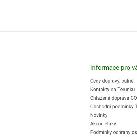
Z
á
p
a
t
Informace pro v
í
Ceny dopravy, balné
Kontakty na Terunku
Chlazená doprava CO
Obchodní podmínky 
Novinky
Akční letáky
Podmínky ochrany os