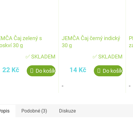
MČA Čaj zelený s
JEMČA Čaj černý indický
P
oskví 30 g
30 g
z
t
✅ SKLADEM
✅ SKLADEM
22 Kč
14 Kč
Do košíku
Do košíku
-
-
opis
Podobné (3)
Diskuze
kce