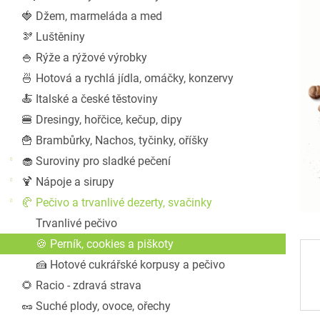
a
🍓 Džem, marmeláda a med
n
🫘 Luštěniny
e
l
🍚 Rýže a rýžové výrobky
🍜 Hotová a rychlá jídla, omáčky, konzervy
🍝 Italské a české těstoviny
🍔 Dresingy, hořčice, kečup, dipy
🍟 Brambůrky, Nachos, tyčinky, oříšky
🧁 Suroviny pro sladké pečení
🍹 Nápoje a sirupy
🥐 Pečivo a trvanlivé dezerty, svačinky
Trvanlivé pečivo
🍪 Perník, cookies a piškoty
🍰 Hotové cukrářské korpusy a pečivo
🌻 Racio - zdravá strava
🥜 Suché plody, ovoce, ořechy