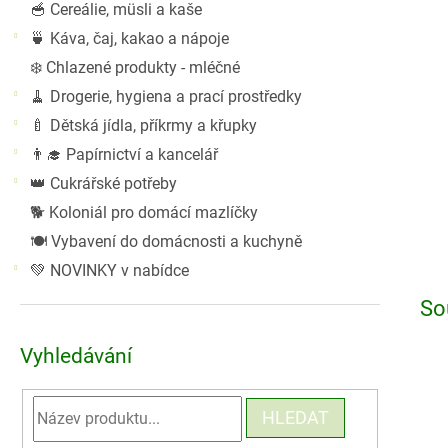
🥣 Cereálie, müsli a kaše
🍵 Káva, čaj, kakao a nápoje
❄️ Chlazené produkty - mléčné
🧹 Drogerie, hygiena a prací prostředky
🍼 Dětská jídla, příkrmy a křupky
👨‍🎓 Papírnictví a kancelář
👑 Cukrářské potřeby
🐕 Koloniál pro domácí mazlíčky
🍽️ Vybavení do domácnosti a kuchyně
💚 NOVINKY v nabídce
So
Vyhledávání
HLEDAT