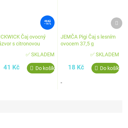
Dalš
49 Kč
–16 %
prod
ICKWICK Čaj ovocný
JEMČA Pigi Čaj s lesním
ázvor s citronovou
ovocem 37,5 g
rávou 40 g
✅ SKLADEM
✅ SKLADEM
41 Kč
18 Kč
Do košíku
Do košíku
-