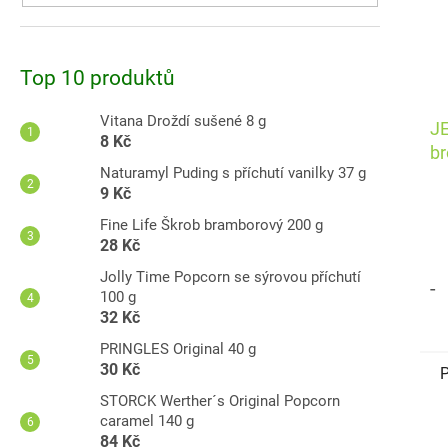
Top 10 produktů
Vitana Droždí sušené 8 g
JE
8 Kč
br
Naturamyl Puding s příchutí vanilky 37 g
9 Kč
Fine Life Škrob bramborový 200 g
28 Kč
Jolly Time Popcorn se sýrovou příchutí
-
100 g
32 Kč
PRINGLES Original 40 g
30 Kč
P
STORCK Werther´s Original Popcorn
caramel 140 g
A
84 Kč