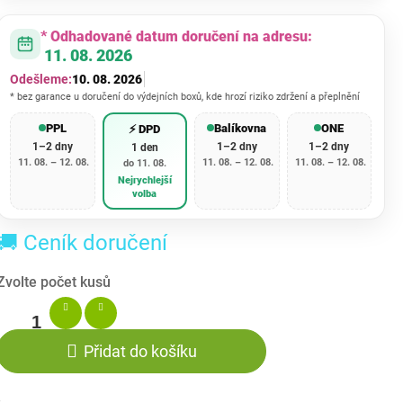
* Odhadované datum doručení na adresu:
11. 08. 2026
Odešleme:
10. 08. 2026
* bez garance u doručení do výdejních boxů, kde hrozí riziko zdržení a přeplnění
PPL
Balíkovna
ONE
⚡ DPD
1–2 dny
1–2 dny
1–2 dny
1 den
11. 08. – 12. 08.
11. 08. – 12. 08.
11. 08. – 12. 08.
do 11. 08.
Nejrychlejší
volba
🚚 Ceník doručení
Přidat do košíku