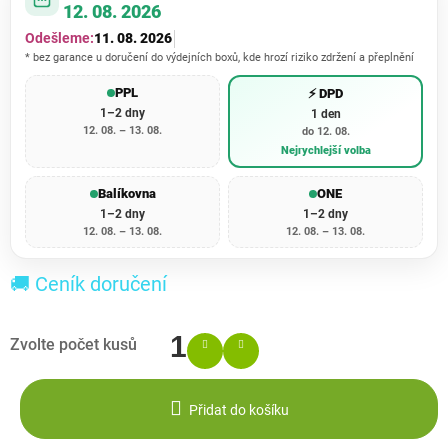
12. 08. 2026
Odešleme:
11. 08. 2026
* bez garance u doručení do výdejních boxů, kde hrozí riziko zdržení a přeplnění
PPL
⚡ DPD
1–2 dny
1 den
12. 08. – 13. 08.
do 12. 08.
Nejrychlejší volba
Balíkovna
ONE
1–2 dny
1–2 dny
12. 08. – 13. 08.
12. 08. – 13. 08.
🚚 Ceník doručení
Přidat do košíku