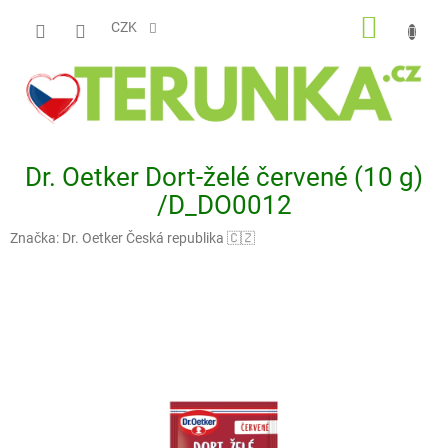
Přejít
NÁKUP
na
CZK
obsah
KOŠÍK
Dr. Oetker Dort-želé červené (10 g)
/D_DO0012
Značka:
Dr. Oetker Česká republika 🇨🇿