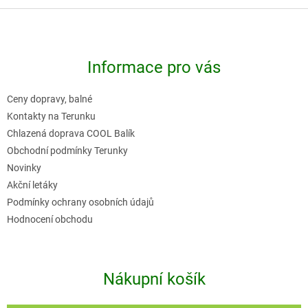
Z
á
p
Informace pro vás
a
t
Ceny dopravy, balné
í
Kontakty na Terunku
Chlazená doprava COOL Balík
Obchodní podmínky Terunky
Novinky
Akční letáky
Podmínky ochrany osobních údajů
Hodnocení obchodu
Nákupní košík