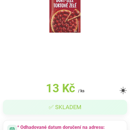
13 Kč
☀️
/ ks
Měrná
✅ SKLADEM
cena:
* Odhadované datum doručení na adresu: