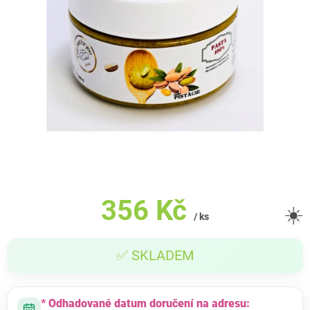
356 Kč
☀️
/ ks
Měrná
✅ SKLADEM
cena:
* Odhadované datum doručení na adresu: