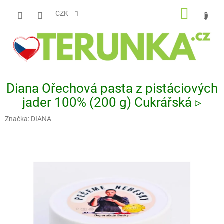
Přejít
NÁKUP
na
CZK
obsah
KOŠÍK
Diana Ořechová pasta z pistáciových
jader 100% (200 g) Cukrářská ▹
Značka:
DIANA