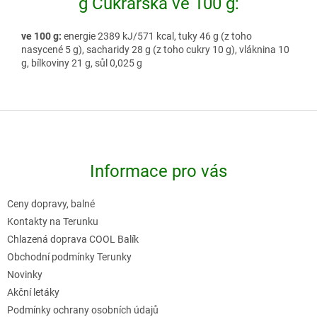
g Cukrářská ve 100 g:
ve 100 g:
energie 2389 kJ/571 kcal, tuky 46 g (z toho
nasycené 5 g), sacharidy 28 g (z toho cukry 10 g), vláknina 10
g, bílkoviny 21 g, sůl 0,025 g
Z
á
p
Informace pro vás
a
t
Ceny dopravy, balné
í
Kontakty na Terunku
Chlazená doprava COOL Balík
Obchodní podmínky Terunky
Novinky
Akční letáky
Podmínky ochrany osobních údajů