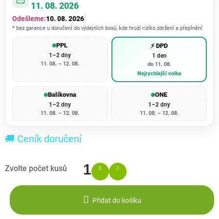
11. 08. 2026
Odešleme:
10. 08. 2026
* bez garance u doručení do výdejních boxů, kde hrozí riziko zdržení a přeplnění
PPL
⚡ DPD
1–2 dny
1 den
11. 08. – 12. 08.
do 11. 08.
Nejrychlejší volba
Balíkovna
ONE
1–2 dny
1–2 dny
11. 08. – 12. 08.
11. 08. – 12. 08.
🚚 Ceník doručení
Přidat do košíku