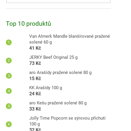
Top 10 produktů
Van Almerk Mandle blanšírované pražené
solené 60 g
41 Kč
JERKY Beef Original 25 g
73 Kč
aro Arašídy pražené solené 80 g
15 Kč
KK Arašídy 100 g
24 Kč
aro Kešu pražené solené 80 g
33 Kč
Jolly Time Popcorn se sýrovou příchutí
100 g
32 Kč