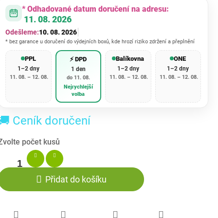
* Odhadované datum doručení na adresu:
11. 08. 2026
Odešleme:
10. 08. 2026
* bez garance u doručení do výdejních boxů, kde hrozí riziko zdržení a přeplnění
PPL
Balíkovna
ONE
⚡ DPD
1–2 dny
1–2 dny
1–2 dny
1 den
11. 08. – 12. 08.
11. 08. – 12. 08.
11. 08. – 12. 08.
do 11. 08.
Nejrychlejší
volba
🚚 Ceník doručení
Přidat do košíku