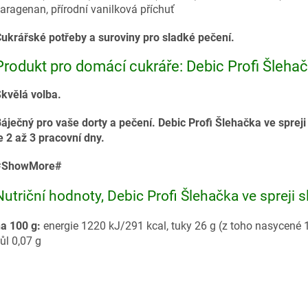
aragenan, přírodní vanilková příchuť
ukrářské potřeby a suroviny pro sladké pečení.
Produkt pro domácí cukráře: Debic Profi Šlehač
kvělá volba.
áječný pro vaše dorty a pečení. Debic Profi Šlehačka ve sprej
e 2 až 3 pracovní dny.
#ShowMore#
Nutriční hodnoty, Debic Profi Šlehačka ve spreji 
a 100 g:
energie 1220 kJ/291 kcal, tuky 26 g (z toho nasycené 19 
ůl 0,07 g