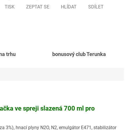
TISK
ZEPTAT SE
HLÍDAT
SDÍLET
 na trhu
bonusový club Terunka
hačka ve spreji slazená 700 ml pro
óza 3%), hnací plyny N2O, N2, emulgátor E471, stabilizátor