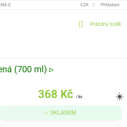
NÁ DOPRAVA COOL BALÍK
OBCHODNÍ PODMÍNKY TERUNKY
CZK
Přihlášení
NÁKUPNÍ
Prázdný košík
KOŠÍK
ená (700 ml) ▹
368 Kč
☀️
/ ks
Měrná
✅ SKLADEM
cena: