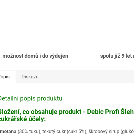
možnost domů i do výdejen
spolu již 9 let
opis
Diskuze
Detailní popis produktu
Složení, co obsahuje produkt - Debic Profi Šle
cukrářské účely:
smetana
(30% tuku), tekutý cukr (cukr 5%), škrobový sirup (gluk