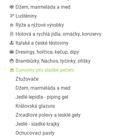
a
🍓 Džem, marmeláda a med
n
🫘 Luštěniny
e
l
🍚 Rýže a rýžové výrobky
🍜 Hotová a rychlá jídla, omáčky, konzervy
🍝 Italské a české těstoviny
🍔 Dresingy, hořčice, kečup, dipy
🍟 Brambůrky, Nachos, tyčinky, oříšky
🧁 Suroviny pro sladké pečení
Ztužovače
Džem, marmeláda a med
Jedlé lepidla - piping gel
Královská glazura
Zrcadlové polevy a lesklé gely
Jedlé - sladké krajky
Ochucovací pasty