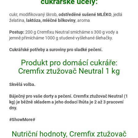
cukrářské účely:
cukr, modifikovaný škrob,
odstředěné sušené MLÉKO
, jedlá
želatina,
laktóza, mléčné bílkoviny
, aroma
Postup:
200 g Cremfixu Neutral smícháme s 300 g vody a
jemně přimícháme 1000 g studené vyšlehané šlehačky.
Cukrářské potřeby a suroviny pro sladké pečení.
Produkt pro domácí cukráře:
Cremfix ztužovač Neutral 1 kg
Skvělá volba.
Báječný pro vaše dorty a pečení. Cremfix ztužovač Neutral (1
kg) je běžně skladem a jeho dodací lhůta je 2 až 3 pracovní
dny.
#ShowMore#
Nutriční hodnoty, Cremfix ztužovač