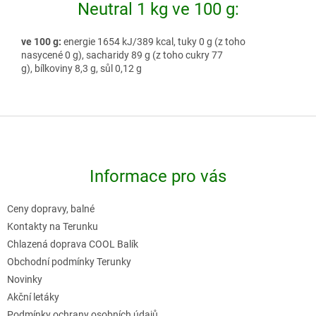
Neutral 1 kg ve 100 g:
ve 100 g:
energie 1654 kJ/389 kcal, tuky 0 g (z toho
nasycené 0 g), sacharidy 89 g (z toho cukry 77
g), bílkoviny 8,3 g, sůl 0,12 g
Z
á
p
Informace pro vás
a
t
Ceny dopravy, balné
í
Kontakty na Terunku
Chlazená doprava COOL Balík
Obchodní podmínky Terunky
Novinky
Akční letáky
Podmínky ochrany osobních údajů