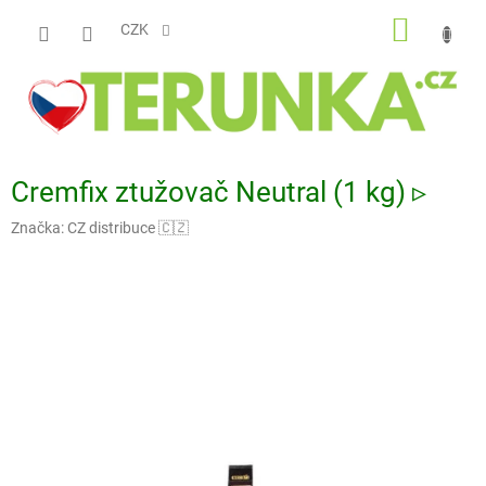
Přejít
NÁKUP
na
CZK
obsah
KOŠÍK
Cremfix ztužovač Neutral (1 kg) ▹
Značka:
CZ distribuce 🇨🇿