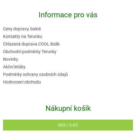
á
p
Informace pro vás
a
t
Ceny dopravy, balné
í
Kontakty na Terunku
Chlazená doprava COOL Balík
Obchodní podmínky Terunky
Novinky
Akční letáky
Podmínky ochrany osobních údajů
Hodnocení obchodu
Nákupní košík
0
KS /
0 KČ