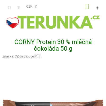
Přejít
NÁKUP
na
CZK
obsah
KOŠÍK
CORNY Protein 30 % mléčná
čokoláda 50 g
Značka:
CZ distribuce 🇨🇿