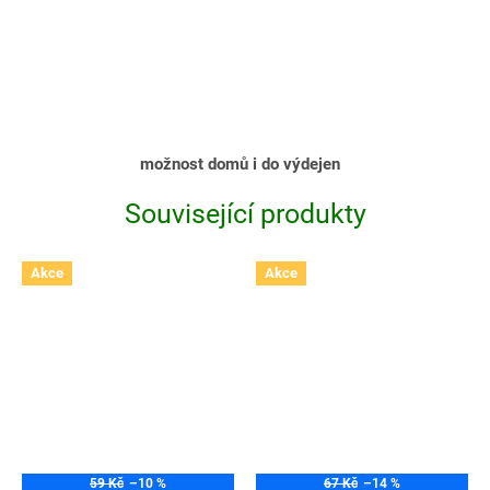
možnost domů i do výdejen
Související produkty
Akce
Akce
59 Kč
–10 %
67 Kč
–14 %