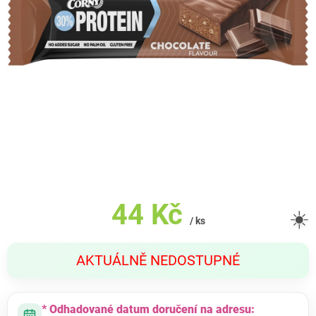
44 Kč
☀️
/ ks
Měrná
AKTUÁLNĚ NEDOSTUPNÉ
cena:
* Odhadované datum doručení na adresu: