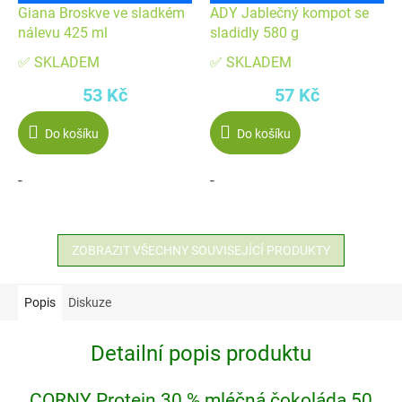
Giana Broskve ve sladkém
ADY Jablečný kompot se
nálevu 425 ml
sladidly 580 g
✅ SKLADEM
✅ SKLADEM
53 Kč
57 Kč
Do košíku
Do košíku
-
-
ZOBRAZIT VŠECHNY SOUVISEJÍCÍ PRODUKTY
Popis
Diskuze
Detailní popis produktu
CORNY Protein 30 % mléčná čokoláda 50