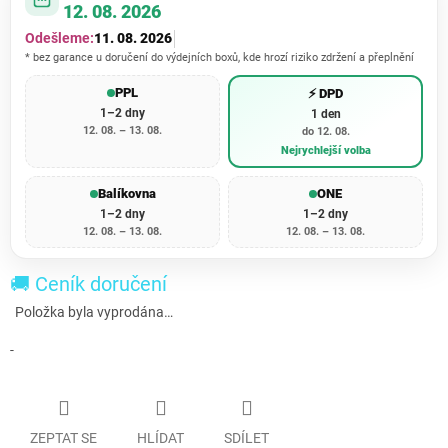
12. 08. 2026
Odešleme:
11. 08. 2026
* bez garance u doručení do výdejních boxů, kde hrozí riziko zdržení a přeplnění
PPL
⚡ DPD
1–2 dny
1 den
12. 08. – 13. 08.
do 12. 08.
Nejrychlejší volba
Balíkovna
ONE
1–2 dny
1–2 dny
12. 08. – 13. 08.
12. 08. – 13. 08.
🚚 Ceník doručení
Položka byla vyprodána…
-
ZEPTAT SE
HLÍDAT
SDÍLET