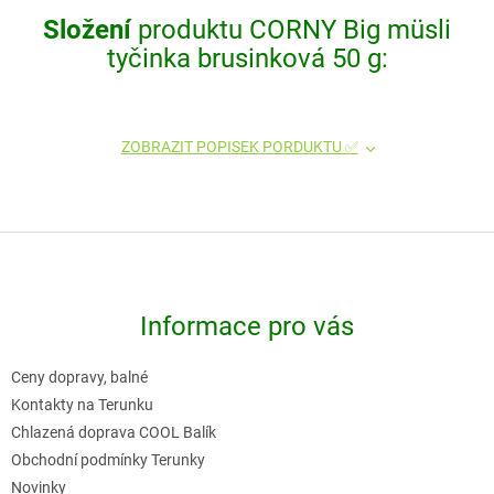
Složení
produktu CORNY Big müsli
tyčinka brusinková 50 g:
ZOBRAZIT POPISEK PORDUKTU ✅
Z
á
p
Informace pro vás
a
t
Ceny dopravy, balné
í
Kontakty na Terunku
Chlazená doprava COOL Balík
Obchodní podmínky Terunky
Novinky