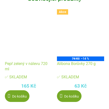
Akce
74 Kč
–14 %
Pepř zelený v nálevu 720
Alibona Borůvky 270 g
ml
✅ SKLADEM
✅ SKLADEM
165 Kč
63 Kč
Do košíku
Do košíku
-
-