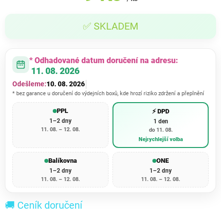
Měrná
✅ SKLADEM
cena:
* Odhadované datum doručení na adresu:
11. 08. 2026
Odešleme:
10. 08. 2026
* bez garance u doručení do výdejních boxů, kde hrozí riziko zdržení a přeplnění
PPL
⚡ DPD
1–2 dny
1 den
11. 08. – 12. 08.
do 11. 08.
Nejrychlejší volba
Balíkovna
ONE
1–2 dny
1–2 dny
11. 08. – 12. 08.
11. 08. – 12. 08.
🚚 Ceník doručení