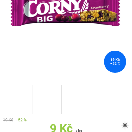
19 Kč
–52 %
19 Kč
–52 %
☀️
9 Kč
/ ks