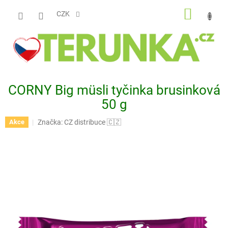
Přejít
NÁKUP
na
CZK
obsah
KOŠÍK
CORNY Big müsli tyčinka brusinková
50 g
Značka:
CZ distribuce 🇨🇿
Akce