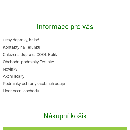
Z
á
p
Informace pro vás
a
t
Ceny dopravy, balné
í
Kontakty na Terunku
Chlazená doprava COOL Balík
Obchodní podmínky Terunky
Novinky
Akční letáky
Podmínky ochrany osobních údajů
Hodnocení obchodu
Nákupní košík