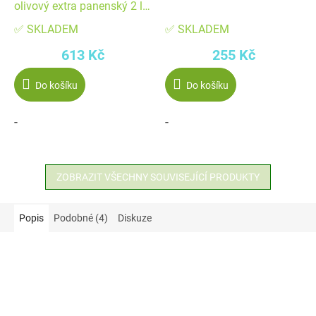
olivový extra panenský 2 l
PET
✅ SKLADEM
✅ SKLADEM
613 Kč
255 Kč
Do košíku
Do košíku
-
-
ZOBRAZIT VŠECHNY SOUVISEJÍCÍ PRODUKTY
Popis
Podobné (4)
Diskuze
Akce