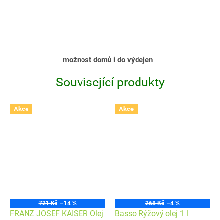
možnost domů i do výdejen
Související produkty
Akce
Akce
721 Kč
–14 %
268 Kč
–4 %
FRANZ JOSEF KAISER Olej
Basso Rýžový olej 1 l