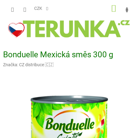
Přejít
NÁKUP
na
CZK
obsah
KOŠÍK
Bonduelle Mexická směs 300 g
Značka:
CZ distribuce 🇨🇿