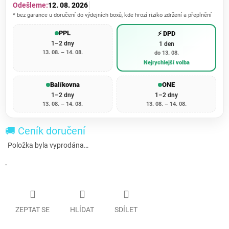
Odešleme:
12. 08. 2026
* bez garance u doručení do výdejních boxů, kde hrozí riziko zdržení a přeplnění
PPL
⚡ DPD
1–2 dny
1 den
13. 08. – 14. 08.
do 13. 08.
Nejrychlejší volba
Balíkovna
ONE
1–2 dny
1–2 dny
13. 08. – 14. 08.
13. 08. – 14. 08.
🚚 Ceník doručení
Položka byla vyprodána…
-
ZEPTAT SE
HLÍDAT
SDÍLET