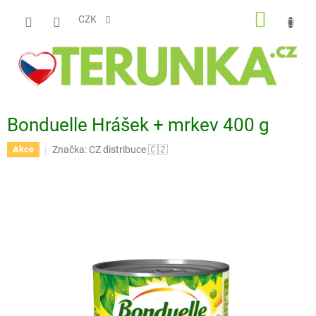
Přejít
NÁKUP
na
CZK
obsah
KOŠÍK
Bonduelle Hrášek + mrkev 400 g
Značka:
CZ distribuce 🇨🇿
Akce