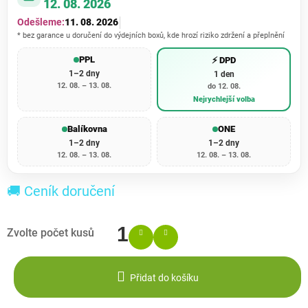
12. 08. 2026
Odešleme:
11. 08. 2026
* bez garance u doručení do výdejních boxů, kde hrozí riziko zdržení a přeplnění
PPL
⚡ DPD
1–2 dny
1 den
12. 08. – 13. 08.
do 12. 08.
Nejrychlejší volba
Balíkovna
ONE
1–2 dny
1–2 dny
12. 08. – 13. 08.
12. 08. – 13. 08.
🚚 Ceník doručení
Přidat do košíku