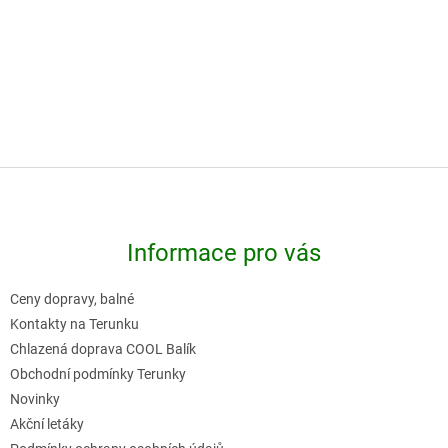
-
-
Z
á
p
Informace pro vás
a
t
Ceny dopravy, balné
í
Kontakty na Terunku
Chlazená doprava COOL Balík
Obchodní podmínky Terunky
Novinky
Akční letáky