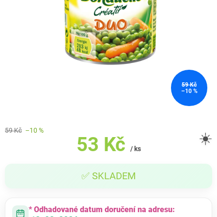
59 Kč
–10 %
59 Kč
–10 %
☀️
53 Kč
/ ks
Měrná
✅ SKLADEM
cena:
* Odhadované datum doručení na adresu: