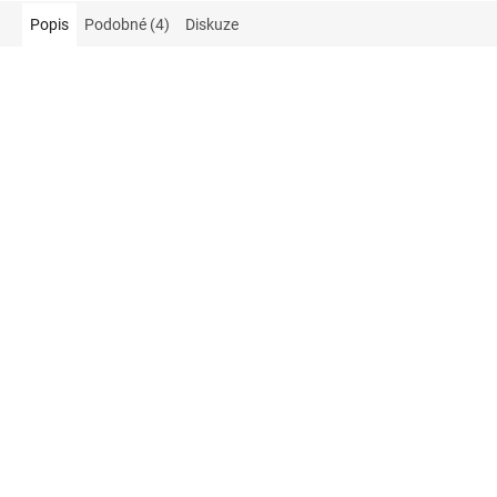
Popis
Podobné (4)
Diskuze
35 Kč
–48 %
65 Kč
–9 %
Ocet kvasný lihový - 1 litrl
ALBA Ocet jablečný - 5 % -
láhev, 1 litr
✅ SKLADEM
✅ SKLADEM
18 Kč
59 Kč
Do košíku
Do košíku