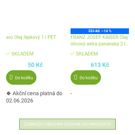
721 Kč
–14 %
aro Olej řepkový 1 l PET
FRANZ JOSEF KAISER Olej
olivový extra panenský 2 l
PET
✅ SKLADEM
✅ SKLADEM
50 Kč
613 Kč
Do košíku
Do košíku
🍀 Akční cena platná do
-
02.06.2026
ZOBRAZIT VŠECHNY SOUVISEJÍCÍ PRODUKTY