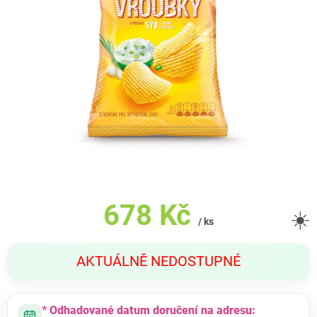
678 Kč
☀️
/ ks
Měrná
AKTUÁLNĚ NEDOSTUPNÉ
cena:
* Odhadované datum doručení na adresu: