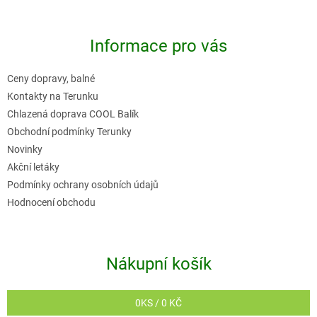
á
p
Informace pro vás
a
t
Ceny dopravy, balné
í
Kontakty na Terunku
Chlazená doprava COOL Balík
Obchodní podmínky Terunky
Novinky
Akční letáky
Podmínky ochrany osobních údajů
Hodnocení obchodu
Nákupní košík
0
KS /
0 KČ