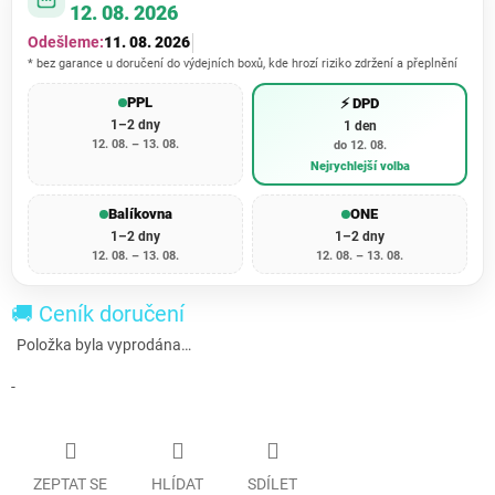
12. 08. 2026
Odešleme:
11. 08. 2026
* bez garance u doručení do výdejních boxů, kde hrozí riziko zdržení a přeplnění
PPL
⚡ DPD
1–2 dny
1 den
12. 08. – 13. 08.
do 12. 08.
Nejrychlejší volba
Balíkovna
ONE
1–2 dny
1–2 dny
12. 08. – 13. 08.
12. 08. – 13. 08.
🚚 Ceník doručení
Položka byla vyprodána…
-
ZEPTAT SE
HLÍDAT
SDÍLET