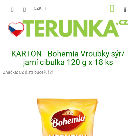
Přejít
NÁKUP
na
CZK
obsah
KOŠÍK
KARTON - Bohemia Vroubky sýr/
jarní cibulka 120 g x 18 ks
Značka:
CZ distribuce 🇨🇿