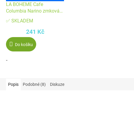
LA BOHEME Cafe
Columbia Narino zrnková
226 g
✅ SKLADEM
241 Kč
Do košíku
-
Popis
Podobné (8)
Diskuze
Akce