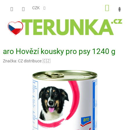
Přejít
NÁKUP
na
CZK
obsah
KOŠÍK
aro Hovězí kousky pro psy 1240 g
Značka:
CZ distribuce 🇨🇿