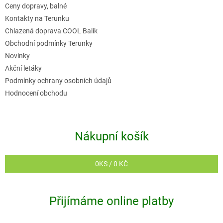
t
Ceny dopravy, balné
í
Kontakty na Terunku
Chlazená doprava COOL Balík
Obchodní podmínky Terunky
Novinky
Akční letáky
Podmínky ochrany osobních údajů
Hodnocení obchodu
Nákupní košík
0
KS /
0 KČ
Přijímáme online platby