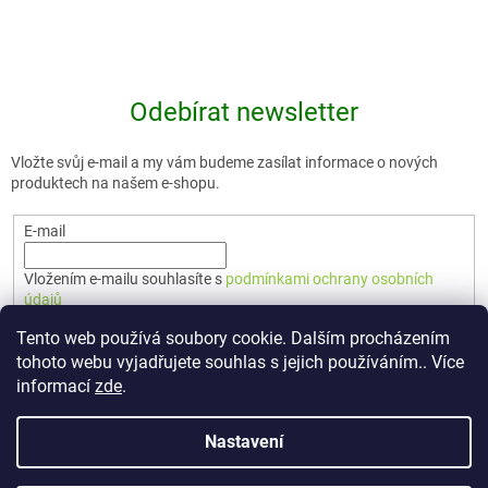
Odebírat newsletter
Vložte svůj e-mail a my vám budeme zasílat informace o nových
produktech na našem e-shopu.
E-mail
Vložením e-mailu souhlasíte s
podmínkami ochrany osobních
údajů
Tento web používá soubory cookie. Dalším procházením
PŘIHLÁSIT SE
tohoto webu vyjadřujete souhlas s jejich používáním.. Více
informací
zde
.
Nastavení
Vytvořil Shoptet Premium