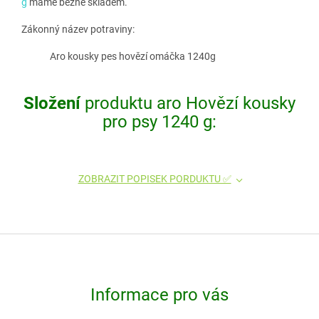
g
máme běžně skladem.
Zákonný název potraviny:
Aro kousky pes hovězí omáčka 1240g
Složení
produktu aro Hovězí kousky
pro psy 1240 g:
ZOBRAZIT POPISEK PORDUKTU ✅
Z
á
p
Informace pro vás
a