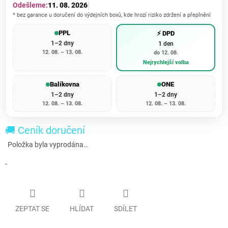
Odešleme:
11. 08. 2026
* bez garance u doručení do výdejních boxů, kde hrozí riziko zdržení a přeplnění
PPL
⚡ DPD
1–2 dny
1 den
12. 08. – 13. 08.
do 12. 08.
Nejrychlejší volba
Balíkovna
ONE
1–2 dny
1–2 dny
12. 08. – 13. 08.
12. 08. – 13. 08.
🚚 Ceník doručení
Položka byla vyprodána…
-
ZEPTAT SE
HLÍDAT
SDÍLET