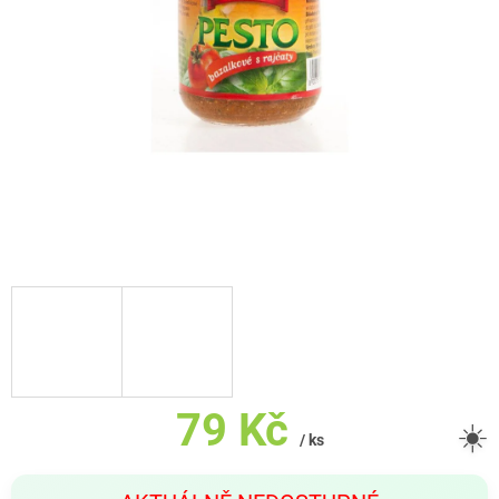
79 Kč
☀️
/ ks
Měrná