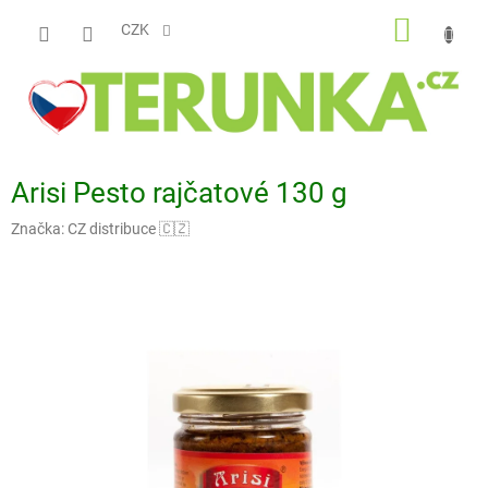
Přejít
NÁKUP
na
CZK
obsah
KOŠÍK
Arisi Pesto rajčatové 130 g
Značka:
CZ distribuce 🇨🇿