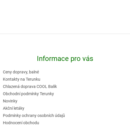
Z
á
p
Informace pro vás
a
t
Ceny dopravy, balné
í
Kontakty na Terunku
Chlazená doprava COOL Balík
Obchodní podmínky Terunky
Novinky
Akční letáky
Podmínky ochrany osobních údajů
Hodnocení obchodu