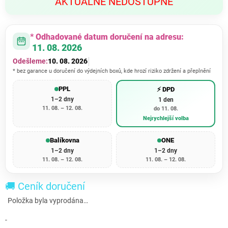
AKTUÁLNĚ NEDOSTUPNÉ
cena:
* Odhadované datum doručení na adresu:
11. 08. 2026
Odešleme:
10. 08. 2026
* bez garance u doručení do výdejních boxů, kde hrozí riziko zdržení a přeplnění
PPL
⚡ DPD
1–2 dny
1 den
11. 08. – 12. 08.
do 11. 08.
Nejrychlejší volba
Balíkovna
ONE
1–2 dny
1–2 dny
11. 08. – 12. 08.
11. 08. – 12. 08.
🚚 Ceník doručení
Položka byla vyprodána…
-