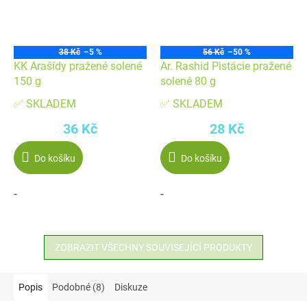
38 Kč
–5 %
56 Kč
–50 %
KK Arašídy pražené solené
Ar. Rashid Pistácie pražené
150 g
solené 80 g
✅ SKLADEM
✅ SKLADEM
36 Kč
28 Kč
Do košíku
Do košíku
-
-
ZOBRAZIT VŠECHNY SOUVISEJÍCÍ PRODUKTY
Popis
Podobné (8)
Diskuze