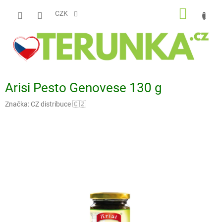
Přejít
NÁKUP
na
CZK
obsah
KOŠÍK
Arisi Pesto Genovese 130 g
Značka:
CZ distribuce 🇨🇿