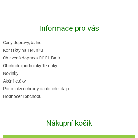
Z
á
p
Informace pro vás
a
t
Ceny dopravy, balné
í
Kontakty na Terunku
Chlazená doprava COOL Balík
Obchodní podmínky Terunky
Novinky
Akční letáky
Podmínky ochrany osobních údajů
Hodnocení obchodu
Nákupní košík