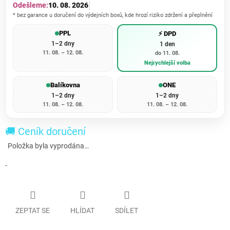
Odešleme:
10. 08. 2026
* bez garance u doručení do výdejních boxů, kde hrozí riziko zdržení a přeplnění
PPL
⚡ DPD
1–2 dny
1 den
11. 08. – 12. 08.
do 11. 08.
Nejrychlejší volba
Balíkovna
ONE
1–2 dny
1–2 dny
11. 08. – 12. 08.
11. 08. – 12. 08.
🚚 Ceník doručení
Položka byla vyprodána…
-
ZEPTAT SE
HLÍDAT
SDÍLET