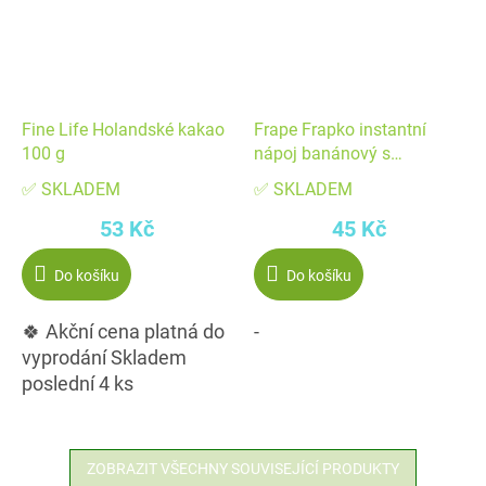
Fine Life Holandské kakao
Frape Frapko instantní
100 g
nápoj banánový s
vlákninou 200 g
✅ SKLADEM
✅ SKLADEM
53 Kč
45 Kč
Do košíku
Do košíku
🍀 Akční cena platná do
-
vyprodání Skladem
poslední 4 ks
ZOBRAZIT VŠECHNY SOUVISEJÍCÍ PRODUKTY