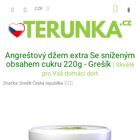
Přejít
NÁKUP
na
CZK
obsah
KOŠÍK
Angreštový džem extra Se sníženým
obsahem cukru 220g - Grešík
| Skvělé
pro Váš domácí dort
Značka:
Grešík Česká republika 🇨🇿