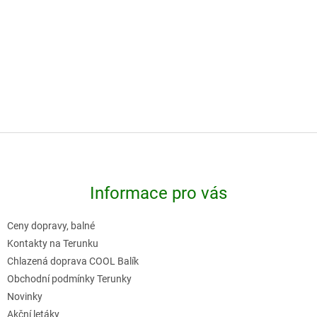
Do košíku
Do košíku
-
Z
á
p
Informace pro vás
a
t
Ceny dopravy, balné
í
Kontakty na Terunku
Chlazená doprava COOL Balík
Obchodní podmínky Terunky
Novinky
Akční letáky