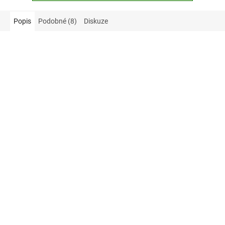
Popis
Podobné (8)
Diskuze
50 Kč
–50 %
Broskvový džem extra Se
Hamé ovocná směs
sníženým obsahem cukru
jahůdka 260 g
220g - Grešík
✅ SKLADEM
✅ SKLADEM
114 Kč
25 Kč