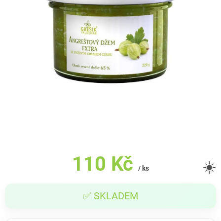
110 Kč
☀️
/ ks
Měrná
✅ SKLADEM
cena: