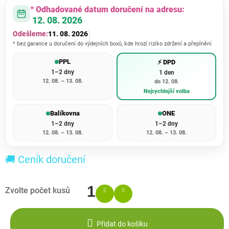
* Odhadované datum doručení na adresu:
12. 08. 2026
Odešleme:
11. 08. 2026
* bez garance u doručení do výdejních boxů, kde hrozí riziko zdržení a přeplnění
PPL
⚡ DPD
1–2 dny
1 den
12. 08. – 13. 08.
do 12. 08.
Nejrychlejší volba
Balíkovna
ONE
1–2 dny
1–2 dny
12. 08. – 13. 08.
12. 08. – 13. 08.
🚚 Ceník doručení
Přidat do košíku