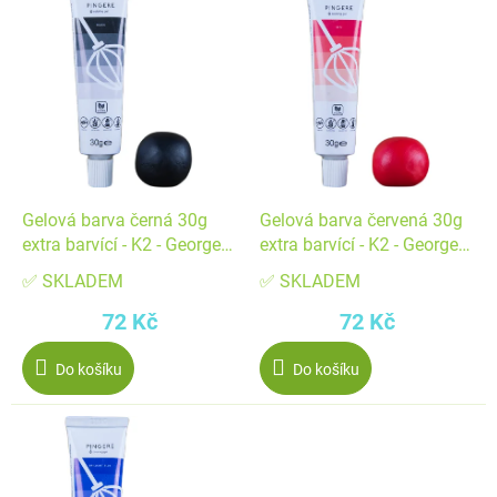
ý
p
p
r
i
o
s
d
p
u
r
k
o
t
d
ů
Gelová barva černá 30g
Gelová barva červená 30g
u
extra barvící - K2 - George
extra barvící - K2 - George
k
Fondant Kft
Fondant Kft
✅ SKLADEM
✅ SKLADEM
t
72 Kč
72 Kč
ů
Do košíku
Do košíku