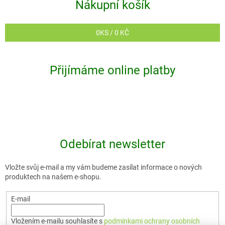
i
Nákupní košík
s
u
0
KS /
0 KČ
Přijímáme online platby
Odebírat newsletter
Vložte svůj e-mail a my vám budeme zasílat informace o nových
produktech na našem e-shopu.
E-mail
Vložením e-mailu souhlasíte s
podmínkami ochrany osobních