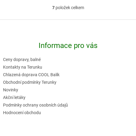
7
položek celkem
O
v
Z
l
á
á
p
d
Informace pro vás
a
a
t
c
Ceny dopravy, balné
í
í
Kontakty na Terunku
p
Chlazená doprava COOL Balík
r
Obchodní podmínky Terunky
v
Novinky
k
Akční letáky
y
Podmínky ochrany osobních údajů
v
Hodnocení obchodu
ý
p