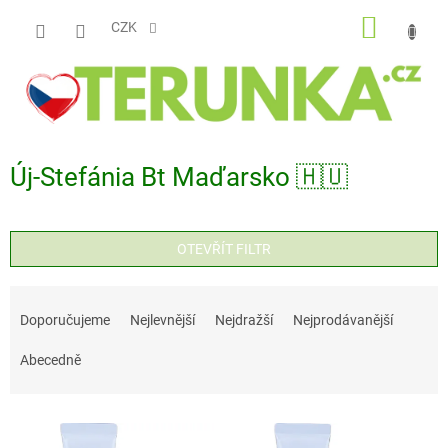
Přejít
NÁKUP
na
CZK
obsah
KOŠÍK
Új-Stefánia Bt Maďarsko 🇭🇺
OTEVŘÍT FILTR
Ř
a
Doporučujeme
Nejlevnější
Nejdražší
Nejprodávanější
z
Abecedně
e
n
V
í