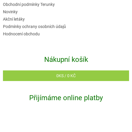
r
Obchodní podmínky Terunky
v
Novinky
k
Akční letáky
y
Podmínky ochrany osobních údajů
v
Hodnocení obchodu
ý
p
i
Nákupní košík
s
u
0
KS /
0 KČ
Přijímáme online platby