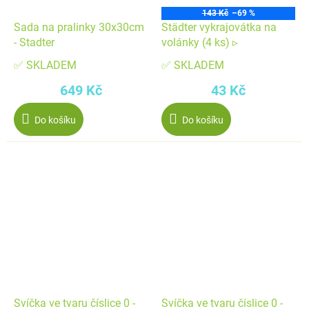
143 Kč
–69 %
Sada na pralinky 30x30cm
Städter vykrajovátka na
- Stadter
volánky (4 ks) ▹
✅ SKLADEM
✅ SKLADEM
649 Kč
43 Kč
Do košíku
Do košíku
Svíčka ve tvaru číslice 0 -
Svíčka ve tvaru číslice 0 -