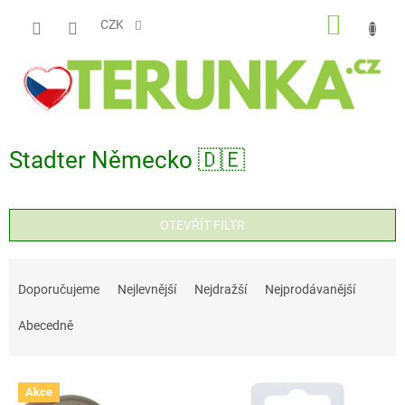
Přejít
NÁKUP
na
CZK
obsah
KOŠÍK
Stadter Německo 🇩🇪
OTEVŘÍT FILTR
Ř
a
Doporučujeme
Nejlevnější
Nejdražší
Nejprodávanější
z
Abecedně
e
n
V
í
Akce