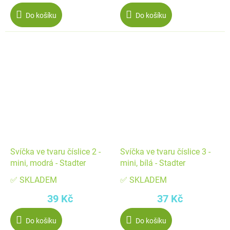
Do košíku
Do košíku
Svíčka ve tvaru číslice 2 -
Svíčka ve tvaru číslice 3 -
mini, modrá - Stadter
mini, bílá - Stadter
✅ SKLADEM
✅ SKLADEM
39 Kč
37 Kč
Do košíku
Do košíku