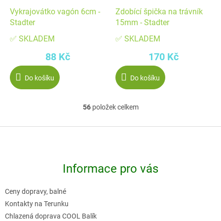
Vykrajovátko vagón 6cm -
Zdobící špička na trávník
Stadter
15mm - Stadter
✅ SKLADEM
✅ SKLADEM
88 Kč
170 Kč
Do košíku
Do košíku
56
položek celkem
O
v
Z
l
á
á
p
d
Informace pro vás
a
a
t
c
Ceny dopravy, balné
í
í
Kontakty na Terunku
p
Chlazená doprava COOL Balík