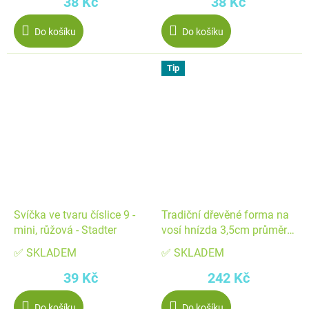
38 Kč
38 Kč
Do košíku
Do košíku
Tip
Svíčka ve tvaru číslice 9 -
Tradiční dřevěné forma na
mini, růžová - Stadter
vosí hnízda 3,5cm průměr -
Stadter
✅ SKLADEM
✅ SKLADEM
39 Kč
242 Kč
Do košíku
Do košíku