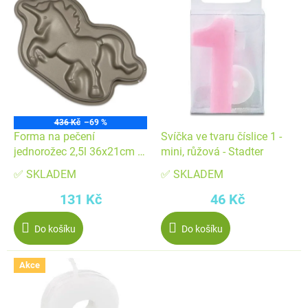
ý
p
p
r
i
o
s
d
p
u
r
k
o
t
436 Kč
–69 %
d
ů
Forma na pečení
Svíčka ve tvaru číslice 1 -
u
jednorožec 2,5l 36x21cm -
mini, růžová - Stadter
k
Stadter
✅ SKLADEM
✅ SKLADEM
t
131 Kč
46 Kč
ů
Do košíku
Do košíku
Akce