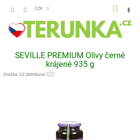
Přejít
NÁKUP
na
CZK
obsah
KOŠÍK
SEVILLE PREMIUM Olivy černé
krájené 935 g
Značka:
CZ distribuce 🇨🇿