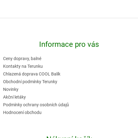
Z
á
p
Informace pro vás
a
t
Ceny dopravy, balné
í
Kontakty na Terunku
Chlazená doprava COOL Balík
Obchodní podmínky Terunky
Novinky
Akční letáky
Podmínky ochrany osobních údajů
Hodnocení obchodu