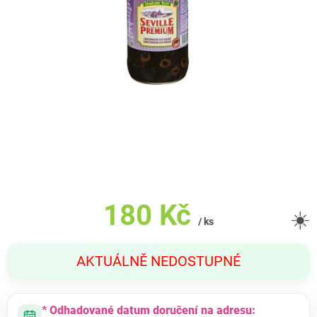
180 Kč
☀️
/ ks
Měrná
AKTUÁLNĚ NEDOSTUPNÉ
cena:
* Odhadované datum doručení na adresu: