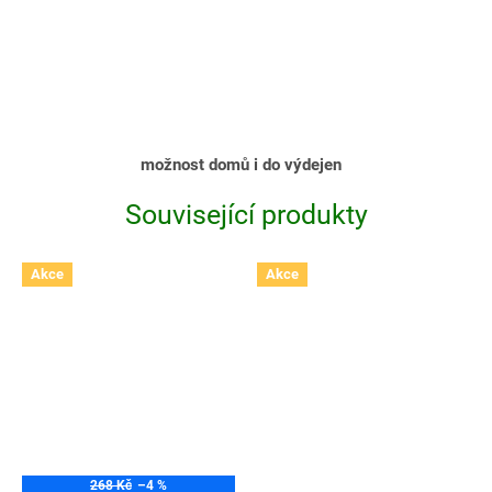
možnost domů i do výdejen
Související produkty
Akce
Akce
268 Kč
–4 %