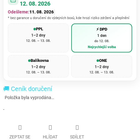
12. 08. 2026
Odešleme:
11. 08. 2026
* bez garance u doručení do výdejních boxů, kde hrozí riziko zdržení a přeplnění
PPL
⚡ DPD
1–2 dny
1 den
12. 08. – 13. 08.
do 12. 08.
Nejrychlejší volba
Balíkovna
ONE
1–2 dny
1–2 dny
12. 08. – 13. 08.
12. 08. – 13. 08.
🚚 Ceník doručení
Položka byla vyprodána…
-
ZEPTAT SE
HLÍDAT
SDÍLET