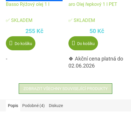
Basso Rýžový olej 1 l
aro Olej řepkový 1 l PET
✅ SKLADEM
✅ SKLADEM
255 Kč
50 Kč
Do košíku
Do košíku
-
🍀 Akční cena platná do
02.06.2026
ZOBRAZIT VŠECHNY SOUVISEJÍCÍ PRODUKTY
Popis
Podobné (4)
Diskuze
Akce