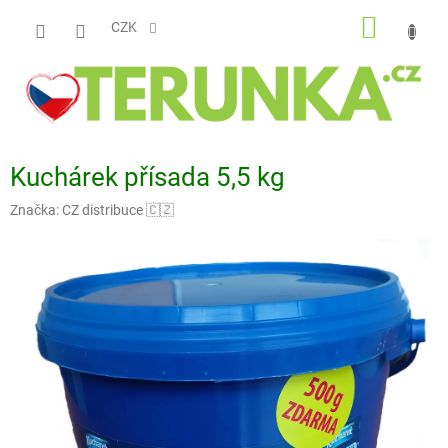
Přejít
NÁKUP
na
CZK
obsah
KOŠÍK
Kuchárek přísada 5,5 kg
Značka:
CZ distribuce 🇨🇿