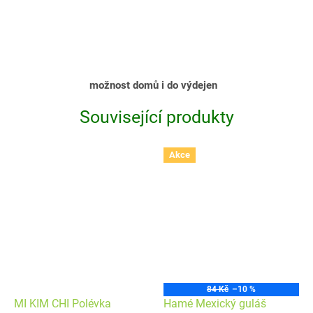
možnost domů i do výdejen
Související produkty
Akce
84 Kč
–10 %
MI KIM CHI Polévka
Hamé Mexický guláš