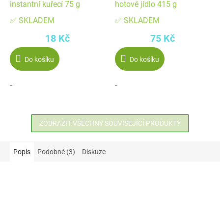
instantní kuřecí 75 g
hotové jídlo 415 g
✅ SKLADEM
✅ SKLADEM
18 Kč
75 Kč
Do košíku
Do košíku
-
-
ZOBRAZIT VŠECHNY SOUVISEJÍCÍ PRODUKTY
Popis
Podobné (3)
Diskuze