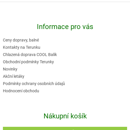
Z
á
p
Informace pro vás
a
t
Ceny dopravy, balné
í
Kontakty na Terunku
Chlazená doprava COOL Balík
Obchodní podmínky Terunky
Novinky
Akční letáky
Podmínky ochrany osobních údajů
Hodnocení obchodu
Nákupní košík