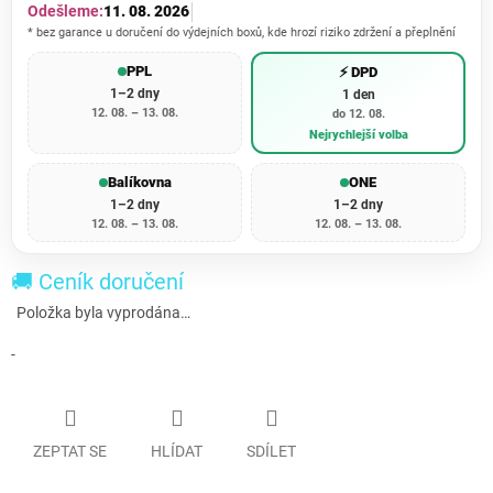
Odešleme:
11. 08. 2026
* bez garance u doručení do výdejních boxů, kde hrozí riziko zdržení a přeplnění
PPL
⚡ DPD
1–2 dny
1 den
12. 08. – 13. 08.
do 12. 08.
Nejrychlejší volba
Balíkovna
ONE
1–2 dny
1–2 dny
12. 08. – 13. 08.
12. 08. – 13. 08.
🚚 Ceník doručení
Položka byla vyprodána…
-
ZEPTAT SE
HLÍDAT
SDÍLET