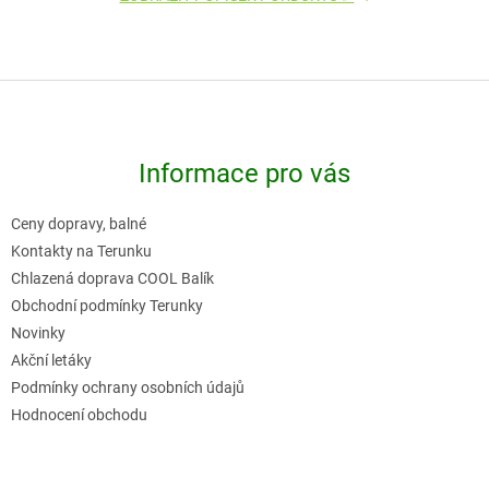
Z
á
p
Informace pro vás
a
t
Ceny dopravy, balné
í
Kontakty na Terunku
Chlazená doprava COOL Balík
Obchodní podmínky Terunky
Novinky
Akční letáky
Podmínky ochrany osobních údajů
Hodnocení obchodu