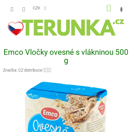
Přejít
NÁKUP
na
CZK
obsah
KOŠÍK
Emco Vločky ovesné s vlákninou 500
g
Značka:
CZ distribuce 🇨🇿