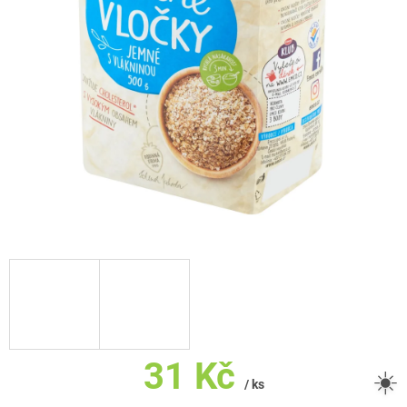
31 Kč
☀️
/ ks