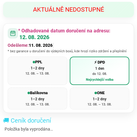
Měrná
AKTUÁLNĚ NEDOSTUPNÉ
cena:
* Odhadované datum doručení na adresu:
12. 08. 2026
Odešleme:
11. 08. 2026
* bez garance u doručení do výdejních boxů, kde hrozí riziko zdržení a přeplnění
PPL
⚡ DPD
1–2 dny
1 den
12. 08. – 13. 08.
do 12. 08.
Nejrychlejší volba
Balíkovna
ONE
1–2 dny
1–2 dny
12. 08. – 13. 08.
12. 08. – 13. 08.
🚚 Ceník doručení
Položka byla vyprodána…