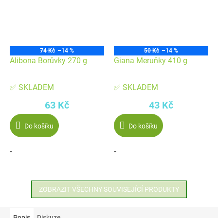
74 Kč
–14 %
50 Kč
–14 %
Alibona Borůvky 270 g
Giana Meruňky 410 g
✅ SKLADEM
✅ SKLADEM
63 Kč
43 Kč
Do košíku
Do košíku
-
-
ZOBRAZIT VŠECHNY SOUVISEJÍCÍ PRODUKTY
Popis
Diskuze